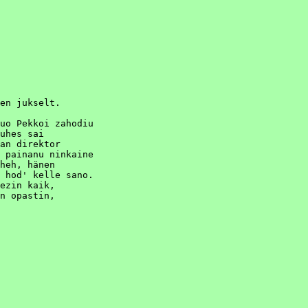
en jukselt. 

 

uo Pekkoi zahodiu 

uhes sai

an direktor

 painanu ninkaine

heh, hänen

 hod' kelle sano.

ezin kaik, 

n opastin, 
