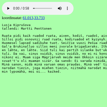
koordinuatat:
61.013,33.733
Lusja Kiprušova

tallendi: Martti Penttonen

Ruata pidi kaik ruadod ruata, aiven, kodiš, ruadoš, aiv
Silloi pidi osnovnij ruad ruata, kodiruadod et kyzynyh.
Huomesel lapsed sadikuhe tuot. Seiččie vuozi Pešua ruad
Gal'a Brukinalluo sillos meni zvorale brigadieraks. Itk
en lähte, en lähte. Siid tuli kai pertih silanke but'uk
tuli. Da vai, sinus vuidib, sinus vuidib, no ei ni kons
nikonz ei. Muam siga Mägrjärveh meide men Okkoin sizäre
svuat't'u oli muaman sizär. Ga sanob: Ei varada nimidä,
Minä sanon, midä minä varuan omas praudas. Minä ved' ti
narodan tiezin, joga miehen tiezin, niitmähä narodat mi
min lypsmähä, moi oi... kaiked.