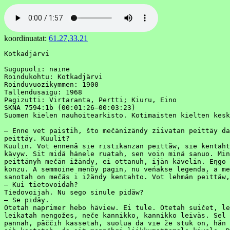
koordinuatat:
61.27,33.21
Kotkadjärvi

Sugupuoli: naine

Roindukohtu: Kotkadjärvi

Roinduvuozikymmen: 1900

Tallendusaigu: 1968

Pagizutti: Virtaranta, Pertti; Kiuru, Eino

SKNA 7594:1b (00:01:26–00:03:23)

Suomen kielen nauhoitearkisto. Kotimaisten kielten kesk
– Enne vet paistih, što mečänizändy ziivatan peittäy da
peittäy. Kuulit?

Kuulin. Vot ennenä sie ristikanzan peittäw, sie kentaht
kävyw. Sit midä hänele ruatah, sen voin minä sanuo. Min
peittänyh mečän ižändy, ei ottanuh, ijän kävelin. Eηgo 
konzu. A semmoine menöy pagin, nu veńakse legenda, a me
sanotah on mečäs i ižändy kentahto. Vot lehmän peittäw,
– Kui tietovoidah?

Tiedovoijah. Nu sego sinule pidäw?

– Se pidäy.

Otetah naprimer hebo häview. Ei tule. Otetah suičet, le
leikatah nengožes, neče kannikko, kannikko leiväs. Sel 
pannah, päččih kassetah, suolua da vie že stuk on, hän 