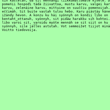
sih kastetah, da sit mennähgi liikkumattomale kivele. D
pomeńii hospoďi tädä žiivattoa, mustu karvu, valgei kar
karvu, zelenäine karvu, mittuine on suuččiu pomenoijah.
eččimäh. Sit buite vastah tulou hebo. Karu piästäy häne
ižändy hevon. A konzu ku häi syönnyh on kondii ľibo on 
kentaht‿ottanuh, syönnyh, sit pidäw harakku sih kohtei.
libo varoi sit, varoidu myöte mennäh se sit siit on ku 
syönnyh, sile jäľľes astutah. Vot semmoižet tiijot minä