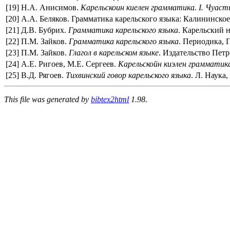
[
19
]
Н.А. Анисимов.
Карельскоин киелен грамматика. I. Чуас
[
20
]
А.А. Беляков. Грамматика карельского языка: Калининское 
[
21
]
Д.В. Бубрих.
Грамматика карельского языка
. Карельский 
[
22
]
П.М. Зайков.
Грамматика карельского языка
. Периодика, 
[
23
]
П.М. Зайков.
Глагол в карельском языке
. Издательство Петр
[
24
]
А.Е. Ригоев, М.Е. Сергеев.
Карельскойн киэлен грамматика
[
25
]
В.Д. Рягоев.
Тихвинский говор карельского языка
. Л. Наука,
This file was generated by
bibtex2html
1.98.