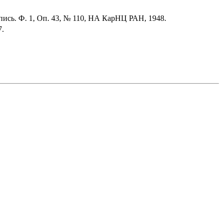
опись. Ф. 1, Оп. 43, № 110, НА КарНЦ РАН, 1948.
7.