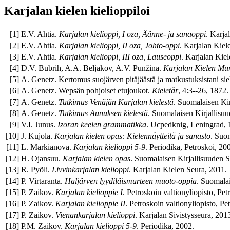
Karjalan kielen kielioppiloi
[
1
]
E.V. Ahtia.
Karjalan kielioppi, I oza, Äänne- ja sanaoppi
. Karja
[
2
]
E.V. Ahtia.
Karjalan kielioppi, II oza, Johto-oppi
. Karjalan Kiel
[
3
]
E.V. Ahtia.
Karjalan kielioppi, III oza, Lauseoppi
. Karjalan Kie
[
4
]
D.V. Bubrih, A.A. Beljakov, A.V. Punžina.
Karjalan Kielen Mur
[
5
]
A. Genetz. Kertomus suojärven pitäjäästä ja matkustuksistani sie
[
6
]
A. Genetz. Wepsän pohjoiset etujoukot.
Kieletär
, 4:3--26, 1872.
[
7
]
A. Genetz.
Tutkimus Venäjän Karjalan kielestä
. Suomalaisen Kir
[
8
]
A. Genetz.
Tutkimus Aunuksen kielestä
. Suomalaisen Kirjallisu
[
9
]
V.I. Junus.
Izoran keelen grammatikka
. Ucpedknig, Leningrad, 
[
10
]
J. Kujola.
Karjalan kielen opas: Kielennäytteitä ja sanasto
. Suo
[
11
]
L. Markianova.
Karjalan kielioppi 5-9
. Periodika, Petroskoi, 20
[
12
]
H. Ojansuu.
Karjalan kielen opas
. Suomalaisen Kirjallisuuden S
[
13
]
R. Pyöli.
Livvinkarjalan kielioppi
. Karjalan Kielen Seura, 2011.
[
14
]
P. Virtaranta.
Haljärven lyydiläismurteen muoto-oppia
. Suomalai
[
15
]
P. Zaikov.
Karjalan kielioppie I
. Petroskoin valtionyliopisto, Pet
[
16
]
P. Zaikov.
Karjalan kielioppie II
. Petroskoin valtionyliopisto, Pe
[
17
]
P. Zaikov.
Vienankarjalan kielioppi
. Karjalan Sivistysseura, 201
[
18
]
P.M. Zaikov.
Karjalan kielioppi 5-9
. Periodika, 2002.