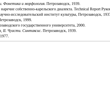
ти. Фонетика и морфология
. Петрозаводск, 1939.
наречие собственно-карельского диалекта. Technical Report Рук
научно-исследовательский институт культуры, Петрозаводск, 193
Петрозаводск, 1999.
озаводского государственного университета, 2000.
, II. Чуасти. Синтаксис
. Петрозаводск, 1939.
 1977.