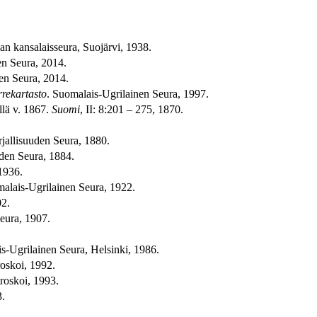
lan kansalaisseura, Suojärvi, 1938.
en Seura, 2014.
len Seura, 2014.
rekartasto
. Suomalais-Ugrilainen Seura, 1997.
llä v. 1867.
Suomi
, II: 8:201 – 275, 1870.
jallisuuden Seura, 1880.
uden Seura, 1884.
1936.
malais-Ugrilainen Seura, 1922.
02.
eura, 1907.
s-Ugrilainen Seura, Helsinki, 1986.
roskoi, 1992.
troskoi, 1993.
3.