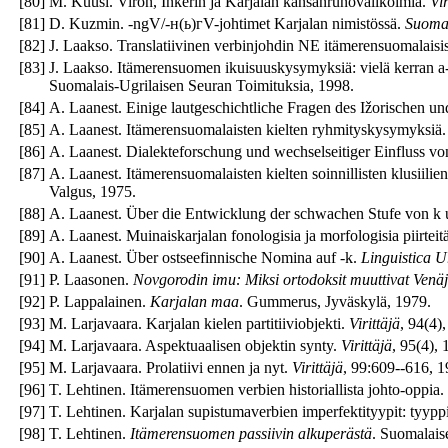
[
80
]
M. Kuusi. Viron, Inkerin ja Karjalan kansanrunovalikoimia.
Vir
[
81
]
D. Kuzmin. -ngV/-н(ь)гV-johtimet Karjalan nimistössä.
Suomal
[
82
]
J. Laakso. Translatiivinen verbinjohdin NE itämerensuomalaisis
[
83
]
J. Laakso. Itämerensuomen ikuisuuskysymyksiä: vielä kerran a
Suomalais-Ugrilaisen Seuran Toimituksia, 1998.
[
84
]
A. Laanest. Einige lautgeschichtliche Fragen des Ižorischen un
[
85
]
A. Laanest. Itämerensuomalaisten kielten ryhmityskysymyksiä
[
86
]
A. Laanest. Dialekteforschung und wechselseitiger Einfluss 
[
87
]
A. Laanest. Itämerensuomalaisten kielten soinnillisten klusiili
Valgus, 1975.
[
88
]
A. Laanest. Über die Entwicklung der schwachen Stufe von k 
[
89
]
A. Laanest. Muinaiskarjalan fonologisia ja morfologisia piirteit
[
90
]
A. Laanest. Über ostseefinnische Nomina auf -k.
Linguistica U
[
91
]
P. Laasonen.
Novgorodin imu: Miksi ortodoksit muuttivat Venä
[
92
]
P. Lappalainen.
Karjalan maa
. Gummerus, Jyväskylä, 1979.
[
93
]
M. Larjavaara. Karjalan kielen partitiiviobjekti.
Virittäjä
, 94(4)
[
94
]
M. Larjavaara. Aspektuaalisen objektin synty.
Virittäjä
, 95(4), 
[
95
]
M. Larjavaara. Prolatiivi ennen ja nyt.
Virittäjä
, 99:609--616, 1
[
96
]
T. Lehtinen. Itämerensuomen verbien historiallista johto-oppia. 
[
97
]
T. Lehtinen. Karjalan supistumaverbien imperfektityypit: tyyppi
[
98
]
T. Lehtinen.
Itämerensuomen passiivin alkuperästä
. Suomalais