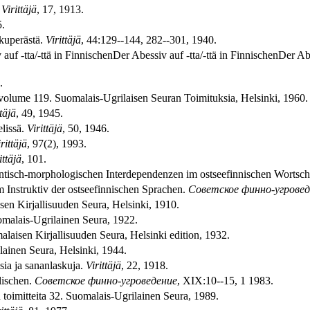
.
Virittäjä
, 17, 1913.
5.
lkuperästä.
Virittäjä
, 44:129--144, 282--301, 1940.
auf -tta/-ttä in FinnischenDer Abessiv auf -tta/-ttä in FinnischenDer Abe
.
 volume 119. Suomalais-Ugrilaisen Seuran Toimituksia, Helsinki, 1960.
ttäjä
, 49, 1945.
elissä.
Virittäjä
, 50, 1946.
rittäjä
, 97(2), 1993.
ittäjä
, 101.
ntisch-morphologischen Interdependenzen im ostseefinnischen Wortsch
Instruktiv der ostseefinnischen Sprachen.
Советское финно-угровед
sen Kirjallisuuden Seura, Helsinki, 1910.
omalais-Ugrilainen Seura, 1922.
alaisen Kirjallisuuden Seura, Helsinki edition, 1932.
lainen Seura, Helsinki, 1944.
sia ja sananlaskuja.
Virittäjä
, 22, 1918.
lischen.
Советское финно-угроведение
, XIX:10--15, 1 1983.
 toimitteita 32. Suomalais-Ugrilainen Seura, 1989.