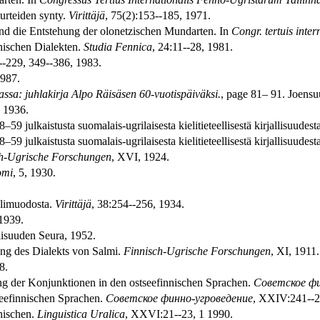
urteiden synty.
Virittäjä
, 75(2):153--185, 1971.
und die Entstehung der olonetzischen Mundarten. In
Congr. tertuis inte
nischen Dialekten.
Studia Fennica
, 24:11--28, 1981.
--229, 349--386, 1983.
1987.
ssa: juhlakirja Alpo Räisäsen 60-vuotispäiväksi.
, page 81– 91. Joensu
 1936.
9 julkaistusta suomalais-ugrilaisesta kielitieteellisestä kirjallisuudest
9 julkaistusta suomalais-ugrilaisesta kielitieteellisestä kirjallisuudesta
h-Ugrische Forschungen
, XVI, 1924.
omi
, 5, 1930.
elimuodosta.
Virittäjä
, 38:254--256, 1934.
 1939.
lisuuden Seura, 1952.
ung des Dialekts von Salmi.
Finnisch-Ugrische Forschungen
, XI, 1911.
8.
ng der Konjunktionen in den ostseefinnischen Sprachen.
Советское фи
zeefinnischen Sprachen.
Советское финно-угроведение
, XXIV:241--2
nischen.
Linguistica Uralica
, XXVI:21--23, 1 1990.