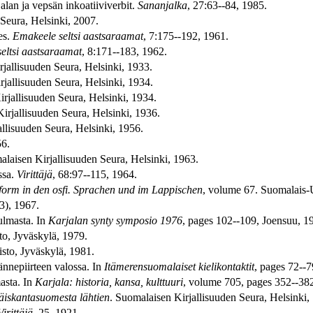
lan ja vepsän inkoatiiviverbit.
Sananjalka
, 27:63--84, 1985.
 Seura, Helsinki, 2007.
es.
Emakeele seltsi aastsaraamat
, 7:175--192, 1961.
eltsi aastsaraamat
, 8:171--183, 1962.
rjallisuuden Seura, Helsinki, 1933.
rjallisuuden Seura, Helsinki, 1934.
irjallisuuden Seura, Helsinki, 1934.
irjallisuuden Seura, Helsinki, 1936.
allisuuden Seura, Helsinki, 1956.
56.
alaisen Kirjallisuuden Seura, Helsinki, 1963.
ssa.
Virittäjä
, 68:97--115, 1964.
form in den osfi. Sprachen und im Lappischen
, volume 67. Suomalais-U
(3), 1967.
ulmasta. In
Karjalan synty symposio 1976
, pages 102--109, Joensuu, 1
to, Jyväskylä, 1979.
isto, Jyväskylä, 1981.
ännepiirteen valossa. In
Itämerensuomalaiset kielikontaktit
, pages 72--7
asta. In
Karjala: historia, kansa, kulttuuri
, volume 705, pages 352--382
äiskantasuomesta lähtien
. Suomalaisen Kirjallisuuden Seura, Helsinki,
Virittäjä
, 25, 1921.