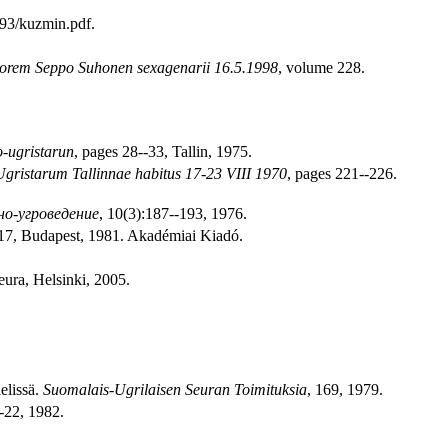
a/93/kuzmin.pdf.
orem Seppo Suhonen sexagenarii 16.5.1998
, volume 228.
o-ugristarun
, pages 28--33, Tallin, 1975.
Ugristarum Tallinnae habitus 17-23 VIII 1970
, pages 221--226.
о-угроведение
, 10(3):187--193, 1976.
-17, Budapest, 1981. Akadémiai Kiadó.
eura, Helsinki, 2005.
elissä.
Suomalais-Ugrilaisen Seuran Toimituksia
, 169, 1979.
--22, 1982.