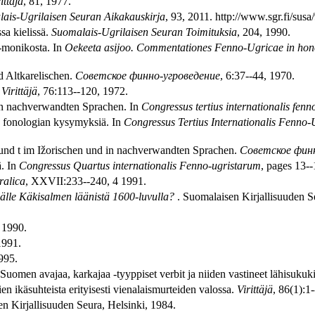
ittäjä
, 81, 1977.
ais-Ugrilaisen Seuran Aikakauskirja
, 93, 2011. http://www.sgr.fi/sus
sa kielissä.
Suomalais-Ugrilaisen Seuran Toimituksia
, 204, 1990.
-monikosta. In
Oekeeta asijoo. Commentationes Fenno-Ugricae in hon
d Altkarelischen.
Советское финно-угроведение
, 6:37--44, 1970.
.
Virittäjä
, 76:113--120, 1972.
von nachverwandten Sprachen. In
Congressus tertius internationalis fenn
en fonologian kysymyksiä. In
Congressus Tertius Internationalis Fenno-
und t im Ižorischen und in nachverwandten Sprachen.
Советское финн
ä. In
Congressus Quartus internationalis Fenno-ugristarum
, pages 13-
ralica
, XXVII:233--240, 4 1991.
jälle Käkisalmen läänistä 1600-luvulla?
. Suomalaisen Kirjallisuuden S
, 1990.
1991.
995.
Suomen avajaa, karkajaa -tyyppiset verbit ja niiden vastineet lähisukuki
en ikäsuhteista erityisesti vienalaismurteiden valossa.
Virittäjä
, 86(1):1
en Kirjallisuuden Seura, Helsinki, 1984.