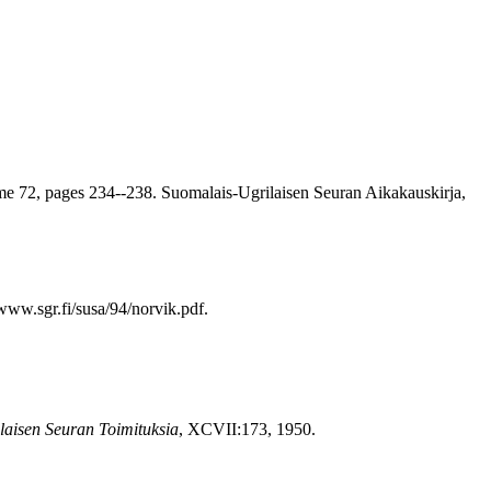
me 72, pages 234--238. Suomalais-Ugrilaisen Seuran Aikakauskirja,
/www.sgr.fi/susa/94/norvik.pdf.
laisen Seuran Toimituksia
, XCVII:173, 1950.