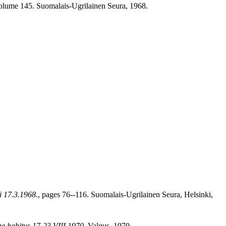
volume 145. Suomalais-Ugrilainen Seura, 1968.
i 17.3.1968.
, pages 76--116. Suomalais-Ugrilainen Seura, Helsinki,
ae habitus 17-23 VIII 1970
. Valgus, 1970.