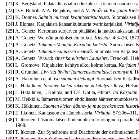
[
21
]
K. Bergsland. Palataalinasaalin edustuksesta itämerensuomessa
[
22
]
D.V. Bubrih, A.A. Beljakov, and A.V. Punžina.
Karjalan Kiele
[
23
]
K. Donner.
Salmin murteen kvantiteettisuhteista
. Suomalaisen K
[
24
]
J. Elomaa. Karjalaista kansankulttuuria tverinkarjalaksi.
Virittäj
[
25
]
A. Genetz. Kertomus suojärven pitäjäästä ja matkustuksistani si
[
26
]
A. Genetz. Wepsän pohjoiset etujoukot.
Kieletär
, 4:3--26, 1872
[
27
]
A. Genetz.
Tutkimus Venäjän Karjalan kielestä
. Suomalaisen K
[
28
]
A. Genetz.
Tutkimus Aunuksen kielestä
. Suomalaisen Kirjallis
[
29
]
А. Genetz.
Versuch einer karelischen Lautlehre
. Frenckell, Hel
[
30
]
L. Gromova. Kirjakielen kehitys alkoi kolme kertaa.
Karjalan 
[
31
]
R. Grünthal.
Livvistä liiviin: Itämerensuomalaiset etnonymit
. H
[
32
]
A. Hakulinen et al.
Iso suomen kielioppi
. Suomalaisen Kirjalli
[
33
]
L. Hakulinen.
Suomen kielen rakenne ja kehitys
. Otava, Helsin
[
34
]
L. Hakulinen, J. Kalima, and T.E. Uotila, editors.
Itä-Karjalan
[
35
]
M. Heikkilä. Itämerensuomen ehdollisesta äänteenmuutoksesta /a
[
36
]
K. Häkkinen.
Suomen kielen äänne- ja muotorakenteen historia
[
37
]
E. Itkonen. Kantasuomen äännehistoria.
Virittäjä
, 57:306--311,
[
38
]
T. Itkonen. Itäsuomalaisen liudennuksen fonologinen paradoksi
1968.
[
39
]
T. Itkonen. Zur Synchronie und Diachronie der ostfinnischen Pa
[
40
]
T. Itkonen. Zum Stufenwechselsystem der olonetzischen Mund