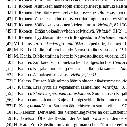
[
41
]
T. Itkonen. Aunuksen äänneopin erikoispiirteet ja aunukselaism
[
42
]
T. Itkonen. Die Stufenwechselverhältnisse des Olonetzischen 
[
43
]
T. Itkonen. Zur Geschichte der ts-Verbindungen in den westfin
[
44
]
T. Itkonen. Välikatsaus suomen kielen juuriin.
Virittäjä
, 87:190
[
45
]
T. Itkonen. Erään vokaalivyyhden selvittelyä.
Virittäjä
, 91(2), 
[
46
]
T. Itkonen. Lyydiläismurteiden triftongeista. In
Murteiden matka
[
47
]
V.I. Junus.
Izoran keelen grammatikka
. Ucpedknig, Leningrad,
[
48
]
M. Kahla. Bibliografinen luettelo Neuvostoliitossa vuosina 1918–5
[
49
]
M. Kahla. Bibliografinen luettelo Neuvostoliitossa vuosina 1918–5
[
50
]
J. Kalima. Zur karelisch-olonetzischen Lautgeschichte.
Finnisc
[
51
]
J. Kalima. Karjala-aunuksen ja vepsän s-alkuisista sanoista.
Su
[
52
]
J. Kalima. Aunuksen -rn- > -r-.
Virittäjä
, 1933.
[
53
]
J. Kalima. Entisen Käkisalmen läänin alueen aikaisemmasta ki
[
54
]
J. Kalima. Eräs lyydiläis-vepsäläinen äänneilmiö.
Virittäjä
, 43,
[
55
]
J. Kalima.
Slaavilaisperäinen sanastomme
. Suomalaisen Kirjal
[
56
]
J. Kalima and Johannes Kujola. Lautgeschichtliche Untersuch
[
57
]
E. Kangasmaa-Minn. Suomen äännehistorian suuntaviivat, 197
[
58
]
R. Karelson. Der Anteil des Verneinungsverbs an der Entstehu
[
59
]
R. Karelson. Über die Rektion der Verhältniswörter in den ost
[
60
]
H. Katz. Zum Substitution von urgermanischen *f im ostseefin