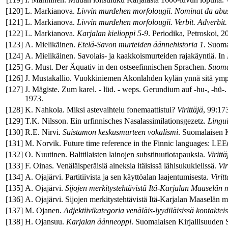
[
120
]
L. Markianova.
Livvin murdehen morfolougii. Nominat da abu
[
121
]
L. Markianova.
Livvin murdehen morfolougii. Verbit. Adverbit.
[
122
]
L. Markianova.
Karjalan kielioppi 5-9
. Periodika, Petroskoi, 2
[
123
]
A. Mielikäinen.
Etelä-Savon murteiden äännehistoria 1
. Suoma
[
124
]
A. Mielikäinen. Savolais- ja kaakkoismurteiden rajakäyntiä. In
[
125
]
G. Must. Der Äquativ in den ostseefinnischen Sprachen.
Suoma
[
126
]
J. Mustakallio. Vuokkiniemen Akonlahden kylän ynnä sitä ympä
[
127
]
J. Mägiste. Zum karel. - lüd. - weps. Gerundium auf -hu-, -hü-.
1973.
[
128
]
K. Nahkola. Miksi astevaihtelu fonemaattistui?
Virittäjä
, 99:17
[
129
]
T.K. Nilsson. Ein urfinnisches Nasalassimilationsgezetz.
Lingui
[
130
]
R.E. Nirvi.
Suistamon keskusmurteen vokalismi
. Suomalaisen K
[
131
]
M. Norvik. Future time reference in the Finnic languages: LE
[
132
]
O. Nuutinen. Balttilaisten lainojen substituutiotapauksia.
Virittä
[
133
]
F. Oinas. Venäläisperäisiä aineksia itäisissä lähisukukielissä.
Vir
[
134
]
A. Ojajärvi. Partitiivista ja sen käyttöalan laajentumisesta.
Viritt
[
135
]
A. Ojajärvi.
Sijojen merkitystehtävistä Itä-Karjalan Maaselän 
[
136
]
A. Ojajärvi. Sijojen merkitystehtävistä Itä-Karjalan Maaselän mur
[
137
]
M. Ojanen.
Adjektiivikategoria venäläis-lyydiläisissä kontaktei
[
138
]
H. Ojansuu.
Karjalan äänneoppi
. Suomalaisen Kirjallisuuden 