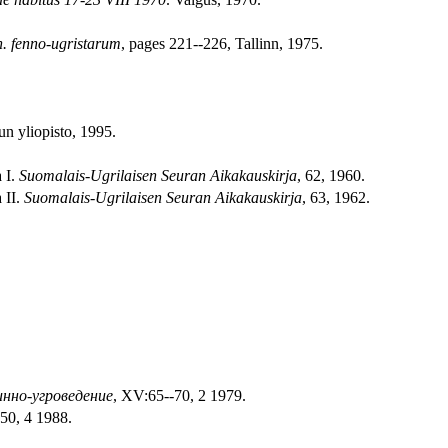
rn. fenno-ugristarum
, pages 221--226, Tallinn, 1975.
un yliopisto, 1995.
a I.
Suomalais-Ugrilaisen Seuran Aikakauskirja
, 62, 1960.
 II.
Suomalais-Ugrilaisen Seuran Aikakauskirja
, 63, 1962.
нно-угроведение
, XV:65--70, 2 1979.
50, 4 1988.