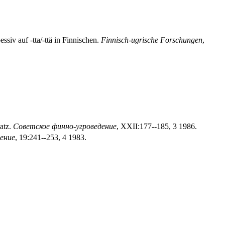
ssiv auf -tta/-ttä in Finnischen.
Finnisch-ugrische Forschungen
,
atz.
Советское финно-угроведение
, XXII:177--185, 3 1986.
ение
, 19:241--253, 4 1983.