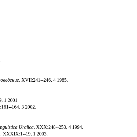
.
роведение
, XVII:241--246, 4 1985.
, 1 2001.
161--164, 3 2002.
nguistica Uralica
, XXX:248--253, 4 1994.
a
, XXXIX:1--19, 1 2003.