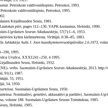
sanat.
Petroskoin valdivonüliopisto, Petroskoi, 1993.
Petroskoin valdivonüliopisto, Petroskoi, 1995.
002.
laisen Kirjallisuuden Seura, 1981.
Laatokan piiri
, pages 112--130. VAPK-kustannus, Helsinki, 1990.
lais-Ugrilaisen Seuran Aikakauskirja
, 57(7):1--6, 1953.
röivien kylien kielimurteesta.
Virittäjä
, 0:38--85, 1883.
 In
Juhlakirja Aulis J. Joen kuusikymmenvuotispäiväksi 2.6.1973
, volu
3--190, 1995.
stica Uralica
, XXXI:241--250, 4 1995.
irjallisuuden Seura, Helsinki, 1932.
E(NE)- verbs.
Suomalais-Ugrilaisen Seuran Aikakauskirja
, 2013. http:/
jä
, 91(1), 1987.
ittäjä
, 55, 1951.
äjä
, 54, 1950.
murteissa
. Suomalais-Ugrilainen Seura, 1950.
teissa: Nominatiivi, genetiivi, akkusatiivi ja partitiivi.
Suomalais-Ugri
ssa
, volume 188. Suomalais-Ugrilaisen Seuran Toimituksia, 1985.
Seura, Helsinki, 1905.