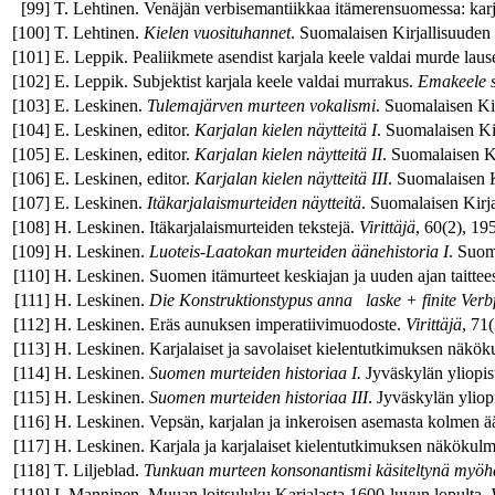
[
99
]
T. Lehtinen. Venäjän verbisemantiikkaa itämerensuomessa: karja
[
100
]
T. Lehtinen.
Kielen vuosituhannet
. Suomalaisen Kirjallisuuden
[
101
]
E. Leppik. Pealiikmete asendist karjala keele valdai murde laus
[
102
]
E. Leppik. Subjektist karjala keele valdai murrakus.
Emakeele s
[
103
]
E. Leskinen.
Tulemajärven murteen vokalismi
. Suomalaisen Ki
[
104
]
E. Leskinen, editor.
Karjalan kielen näytteitä I
. Suomalaisen Ki
[
105
]
E. Leskinen, editor.
Karjalan kielen näytteitä II
. Suomalaisen K
[
106
]
E. Leskinen, editor.
Karjalan kielen näytteitä III
. Suomalaisen K
[
107
]
E. Leskinen.
Itäkarjalaismurteiden näytteitä
. Suomalaisen Kirj
[
108
]
H. Leskinen. Itäkarjalaismurteiden tekstejä.
Virittäjä
, 60(2), 19
[
109
]
H. Leskinen.
Luoteis-Laatokan murteiden äänehistoria I
. Suom
[
110
]
H. Leskinen. Suomen itämurteet keskiajan ja uuden ajan taittee
[
111
]
H. Leskinen.
Die Konstruktionstypus anna laske + finite Verb
[
112
]
H. Leskinen. Eräs aunuksen imperatiivimuodoste.
Virittäjä
, 71
[
113
]
H. Leskinen. Karjalaiset ja savolaiset kielentutkimuksen näkök
[
114
]
H. Leskinen.
Suomen murteiden historiaa I.
Jyväskylän yliopis
[
115
]
H. Leskinen.
Suomen murteiden historiaa III
. Jyväskylän yliop
[
116
]
H. Leskinen. Vepsän, karjalan ja inkeroisen asemasta kolmen ä
[
117
]
H. Leskinen. Karjala ja karjalaiset kielentutkimuksen näkökulm
[
118
]
T. Liljeblad.
Tunkuan murteen konsonantismi käsiteltynä myöh
[
119
]
I. Manninen. Muuan loitsuluku Karjalasta 1600-luvun lopulta.