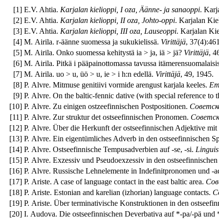
[
1
]
E.V. Ahtia.
Karjalan kielioppi, I oza, Äänne- ja sanaoppi
. Karj
[
2
]
E.V. Ahtia.
Karjalan kielioppi, II oza, Johto-oppi
. Karjalan Kie
[
3
]
E.V. Ahtia.
Karjalan kielioppi, III oza, Lauseoppi
. Karjalan Ki
[
4
]
M. Airila. r-äänne suomessa ja sukukielissä.
Virittäjä
, 37(4):46
[
5
]
M. Airila. Onko suomessa kehitystä ia > ja, iä > jä?
Virittäjä
, 4
[
6
]
M. Airila. Pitkä i pääpainottomassa tavussa itämerensuomalaisis
[
7
]
M. Airila. uo > u, üö > u, ie > i h:n edellä.
Virittäjä
, 49, 1945.
[
8
]
P. Alvre. Mitmuse genitiivi vormide arengust karjala keeles.
Em
[
9
]
P. Alvre. On the baltic-fennic dative (with special reference to 
[
10
]
P. Alvre. Zu einigen ostzeefinnischen Postpositionen.
Советск
[
11
]
P. Alvre. Zur struktur det ostseefinnischen Pronomen.
Советск
[
12
]
P. Alvre. Über die Herkunft der ostseefinnischen Adjektive m
[
13
]
P. Alvre. Ein eigentümliches Adverb in den ostseefinnischen S
[
14
]
P. Alvre. Ostseefinnische Tempusadverbien auf -se, -si.
Linguis
[
15
]
P. Alvre. Exzessiv und Pseudoexzessiv in den ostseefinnischen
[
16
]
P. Alvre. Russische Lehnelemente in Indefinitpronomen und -a
[
17
]
P. Ariste. A case of language contact in the east baltic area.
Сов
[
18
]
P. Ariste. Estonian and karelian (izhorian) language contacts.
С
[
19
]
P. Ariste. Über terminativische Konstruktionen in den ostseef
[
20
]
I. Audova. Die ostseefinnischen Deverbativa auf *-pa/-pä und *-