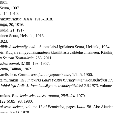
 1905.
 Seura, 1907.
jä
, 14, 1910.
Aikakauskirja
, XXX, 1913-1918.
ttäjä
, 20, 1916.
ittäjä
, 21, 1917.
ainen Seura, Helsinki, 1918.
 1923.
diläisiä kielennäytteitä.
. Suomalais-Ugrilainen Seura, Helsinki, 1934.
a: Kuujärven lyydiläismurteen klusiilit astevaihtelusuhteineen. Käsikir
n Seuran Toimituksia
, 263, 2011.
aastsaraamat
, 3:180--198, 1957.
emia, Tallinn, 1962.
arelischen.
Советское финно-угроведение
, 1:1--5, 1966.
za murrakus. In
Juhlakirja Lauri Postin kuusikymmenvuotispäiväksi 17.
Juhlakirja Aulis J. Joen kuusikymmenvuotispäiväksi 2.6.1973
, volume 
rrakus.
Emakeele seltsi aastsaraamat
, 25:5--24, 1979.
 122(6):85--93, 1980.
uksesta kieleen
, volume 13 of
Fennistica
, pages 144--158. Åbo Akade
ittäjä
, 82(1), 1978.