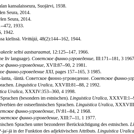
alan kansalaisseura, Suojärvi, 1938.
len Seura, 2014.
elen Seura, 2014.
1--472, 1933.
6, 1942.
sa kielissä.
Virittäjä
, 48(2):144--162, 1944.
akeele seltsi aastsaraamat
, 12:125--147, 1966.
the liv language).
Советское финно-угроведение
, III:171--181, 3 1967
ое финно-угроведение
, XVII:87--90, 2 1981.
ое финно-угроведение XXI
, pages 157--165, 3 1985.
it -lanta, -läntä. Советское финно-угроведение.
Советское финно-уг
prachen.
Linguistica Uralica
, XXVIII:81--88, 2 1992.
tica Uralica
, XXXIV:353--360, 4 1998.
 Sprachen (besonders im estnischen).
Linguistica Uralica
, XXXVII:1--9
dverbien der ostseefinnischen Sprachen.
Linguistica Uralica
, XXXVIII:
етское финно-угроведение
, IV:81--84, 2 1968.
оветское финно-угроведение
, XIII:7--11, 1 1977.
innischen Sprachen unter bezonderer Berücksichtigung des estnischen.
Li
ja/-jä in der Funktion des adjektivischen Attributs.
Linguistica Uralic