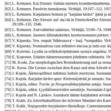
[
61
]
L. Kettunen. Kai Donner: Salmin murteen kvantiteettisuhteista
[
62
]
L. Kettunen. Passiivin tunnuksesta.
Virittäjä
, 19:107--112, 191
[
63
]
L. Kettunen. Karjalaisen heimon ja "karjalan kielen" ijästä ja a
[
64
]
L. Kettunen. Der Abessiv auf -tta/-ttä in FinnischenDer Abessiv 
29:109--110, 1946.
[
65
]
L. Kettunen. Astevaihtelun salaisuus.
Virittäjä
, 53:69--74, 1949
[
66
]
L. Kettunen.
Suomen lähisukukielten luonteenomaiset piirteet
,
[
67
]
V. Kiparsky. Ven. ompak 'hiihtosauva' < karj. *sompakko.
Viri
[
68
]
V. Kiparsky. Nominativus cum infinitivo ims:ssa ja indo-eur. ki
[
69
]
V. Koivisto. Lyydin ze-refleksiivijohdosten synnyn ongelma.
Vi
[
70
]
E. Koponen. Eräiden itämerensuomen johdinten esihistoria.
Vir
[
71
]
M. Koski. Zur morphologischen Restrukturierung und zu sema
[
72
]
K. Kross. Die Grenze zwischen dem Kasus und dem Adverb im 
[
73
]
J. Kujola.
Äänneopillinen tutkimus Salmin murteesta
. Suomalai
[
74
]
J. Kujola.
Karjalan kielen opas: Kielennäytteitä ja sanasto
. Su
[
75
]
J. Kujola, editor.
Tverin- ja Novgorodinkarjalaisia satuja
. Suom
[
76
]
J. Kujola, editor.
Lyydiläismurteiden sanakirja
. Suomalais-Ugri
[
77
]
J. Kujola and N. Ljeskov. Aunuksen läänin karjalaisten arvotuk
[
78
]
T. Kukk. Zu Adverbialsuffixen der tichviner Mundart des Kare
[
79
]
T. Kukk.
Vesjegonskin karjalaisten tšastuškoja
. Castrenianumin