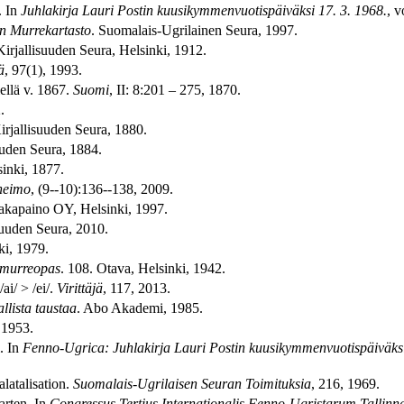
. In
Juhlakirja Lauri Postin kuusikymmenvuotispäiväksi 17. 3. 1968.
, 
n Murrekartasto
. Suomalais-Ugrilainen Seura, 1997.
irjallisuuden Seura, Helsinki, 1912.
ä
, 97(1), 1993.
ellä v. 1867.
Suomi
, II: 8:201 – 275, 1870.
.
irjallisuuden Seura, 1880.
uuden Seura, 1884.
sinki, 1877.
heimo
, (9--10):136--138, 2009.
akapaino OY, Helsinki, 1997.
suuden Seura, 2010.
ki, 1979.
 murreopas
. 108. Otava, Helsinki, 1942.
i/ > /ei/.
Virittäjä
, 117, 2013.
llista taustaa
. Abo Akademi, 1985.
 1953.
. In
Fenno-Ugrica: Juhlakirja Lauri Postin kuusikymmenvuotispäiväks
latalisation.
Suomalais-Ugrilaisen Seuran Toimituksia
, 216, 1969.
arten. In
Congressus Tertius Internationalis Fenno-Ugristarum Tallinn