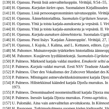
[
139
]
H. Ojansuu. Pieniä lisiä astevaihteluoppiin.
Virittäjä
, 9:54--55,
[
140
]
H. Ojansuu.
Karjalan kielen opas
. Suomalaisen Kirjallisuuden
[
141
]
H. Ojansuu. Lisiä persoonapronominien taivutusoppiin.
Virittä
[
142
]
H. Ojansuu. Äännehistoriallista.
Suomalais-Ugrilaisen Seuran 
[
143
]
H. Ojansuu. Yhtä ja toista karjala-aunuksesta ja vepsästä. I.
Viri
[
144
]
H. Ojansuu. Yhtä ja toista karjala-aunuksesta ja vepsästä. II.
Vir
[
145
]
H. Ojansuu.
Karjala-aunuksen äännehistoria
. Suomalais-Ugril
[
146
]
H. Ojansuu. Pieni lisäys `Karjalan Äänneoppiin'.
Virittäjä
, 27,
[
147
]
H. Ojansuu, J. Kujola, J. Kalima, and L. Kettunen, editors.
Lyy
[
148
]
M. Pahomov. Muinaisvepsän tytärkielten historiallista äänneoppi
[
149
]
M. Pahomov. Kuujärven lyydiläistekstejä.
Suomalais-Ugrilaise
[
150
]
P. Palmeos. Märkneid karjala valdai murdest.
Emakeele seltsi 
[
151
]
P. Palmeos.
Karjala valdai murrak
. Eesti NSV Teaduste Akade
[
152
]
P. Palmeos. Über den Vokalismus der Zubcover Mundart des K
[
153
]
P. Palmeos. Mõningaist astmevaheldusküsimustest karjala Djor
[
154
]
P. Palmeos. Hilistekkinud käänded karjala Djorža murrakus. In
1973.
[
155
]
P. Palmeos. Denominaalsed noomenisufiksid karjala Djorza mu
[
156
]
P. Palmeos. Inessiiv karjala Djorza murrakus.
Fenno-ugristica
,
[
157
]
U. Palomäki. Aina vain astevaihtelun arvoituksesta. In
Kiinnost
[
158
]
H. Paunonen. Tutkimuskohteena suomen kielen kieltoverbi.
Vir