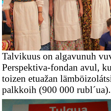
Talvikuus on algavunuh vuv
Perspektiva-fondan avul, 
toizen etuažan lämböizoláts
palkkoih (900 000 rubl´ua).