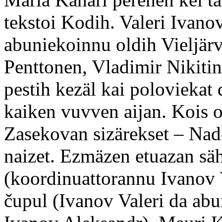
tekstoi Kodih. Valeri Ivano
abuniekoinnu oldih Vieljär
Penttonen, Vladimir Nikitin 
pestih kezäl kai poloviekat
kaiken vuvven aijan. Kois on
Zasekovan sizärekset – Nade
naizet. Ezmäzen etuazan säh
(koordinuattorannu Ivanov V
čupul (Ivanov Valeri da ab