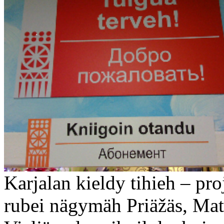
Karjalan kieldy tihieh – pro
rubei nägymäh Priäžäs, Mat