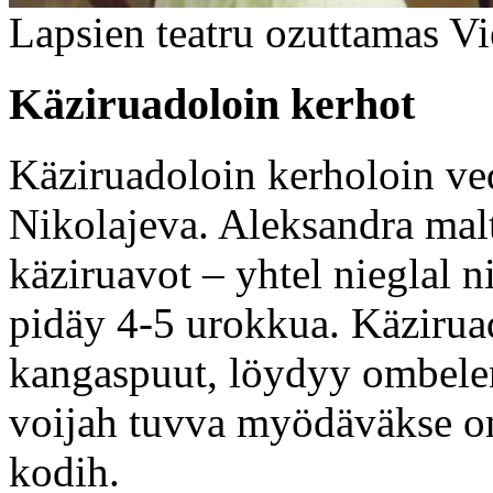
Lapsien teatru ozuttamas Vi
Käziruadoloin kerhot
Käziruadoloin kerholoin v
Nikolajeva. Aleksandra maltt
käziruavot – yhtel nieglal 
pidäy 4-5 urokkua. Käzirua
kangaspuut, löydyy ombelen
voijah tuvva myödäväkse om
kodih.