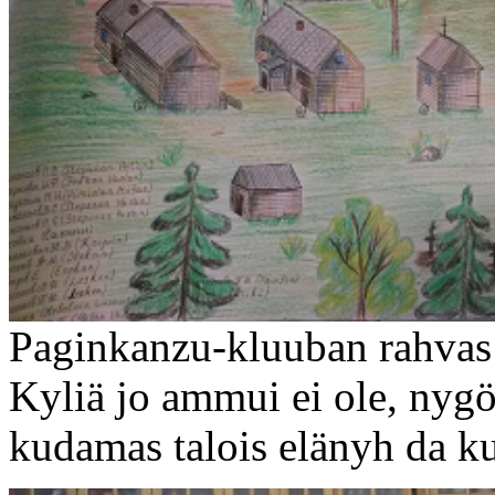
Paginkanzu-kluuban rahvas 
Kyliä jo ammui ei ole, nygö
kudamas talois elänyh da ku