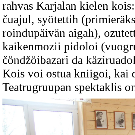
rahvas Karjalan kielen kois: 
čuajul, syötettih (primierä
roindupäivän aigah), ozutet
kaikenmozii pidoloi (vuogr
čöndžöibazari da käziruad
Kois voi ostua kniigoi, ka
Teatrugruupan spektaklis on