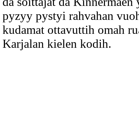
da soittajat da Kinnermäen 
pyzyy pystyi rahvahan vuoh 
kudamat ottavuttih omah r
Karjalan kielen kodih.