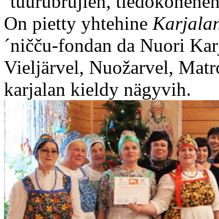
´tuurubrujien, tiedokonehen
On pietty yhtehine
Karjalan
´ničču-fondan da Nuori Kar
Vieljärvel, Nuožarvel, Matr
karjalan kieldy nägyvih.