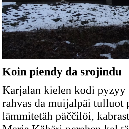
Koin piendy da srojindu
Karjalan kielen kodi pyzyy 
rahvas da muijalpäi tulluot
lämmitetäh päččilöi, kabrast
Maria Kähäri perehen kel tä