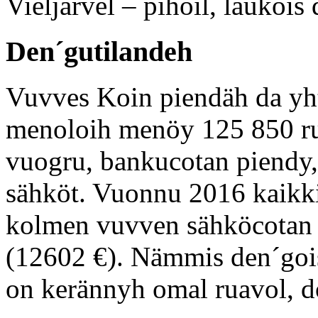
Vieljärvel – pihoil, laukois 
Den´gutilandeh
Vuvves Koin piendäh da yht
menoloih menöy 125 850 ru
vuogru, bankucotan piendy, 
sähköt. Vuonnu 2016 kaikki
kolmen vuvven sähköcotan
(12602 €). Nämmis den´goi
on kerännyh omal ruavol, d