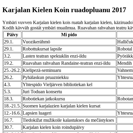
Karjalan Kielen Koin ruadopluanu 2017
Ymbäri vuvven Karjalan kielen kois ruatah karjalan kielen, käziruado
Kodih kävväh gostát ymbäri muailmua. Ruavahan rahvahan teatru kävy
Päivy
Mi pido
29.1.
Vuozikerähmö
Halliču
29.1.
Robottukursat lapsile
Robotal
3.2.
Lasten teatran spektaklin enzi-ildu
Pyöräk
19.2.
Ruavahan rahvahan Randaine-teatran enzi-ildu
Mendih 
25.-26.2.
Kielipezä-seminuaru
Vahnembi
26.2.
Pyhälaskun pruazniekku
Yhtesru
4.3.
Yhtespido Vieljärven bibliotiekan kel
5.3.
Juri Toduan konsertu
18.3.
Robotiekan jatkokursu
Robotan
18.-21.5.
Suomen karjalazien karjalan kielen kursat
12.-16.6.
Lapsien luageri
Yhtesru
16.7.
Tiedokižat mužikoile kalastukses da mečästykses
30.7.
Karjalan kielen koin roindupäivy