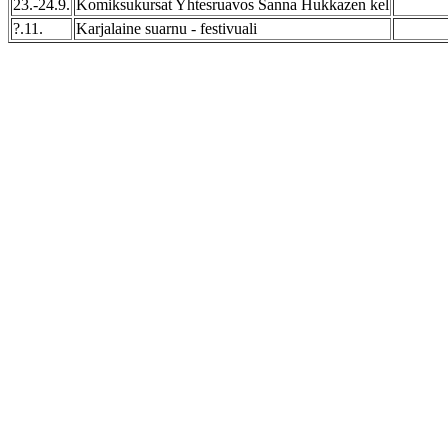
23.-24.9.
Komiksukursat Yhtesruavos Sanna Hukkazen kel
?.11.
Karjalaine suarnu - festivuali