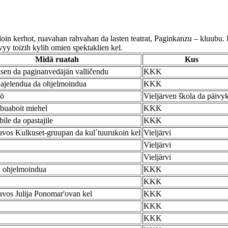
loin kerhot, ruavahan rahvahan da lasten teatrat, Paginkanzu – kluubu. 
y toizih kylih omien spektaklien kel.
Midä ruatah
Kus
ksen da paginanvedäjän valličendu
KKK
 ajelendua da ohjelmoindua
KKK
kö
Vieljärven škola da päivy
buaboit miehel
KKK
le da opastajile
KKK
avos Kulkuset-gruupan da kul´tuurukoin kel
Vieljärvi
Vieljärvi
Vieljärvi
 ohjelmoindua
KKK
KKK
avos Julija Ponomar'ovan kel
KKK
KKK
KKK