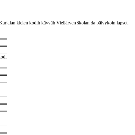
Karjalan kielen kodih kävväh Vieljärven školan da päivykoin lapset.
kodi