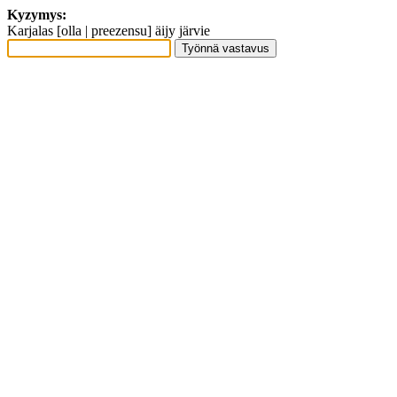
Kyzymys:
Karjalas [olla | preezensu] äijy järvie