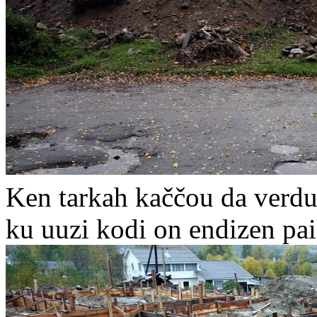
Ken tarkah kaččou da verdu
ku uuzi kodi on endizen pai