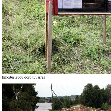
Ilmoituslaudu doroguvarres