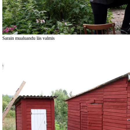
Sarain mualuandu läs valmis