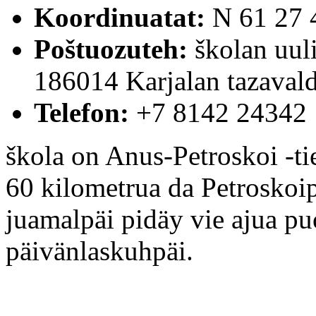
Koordinuatat:
N 61 27 
Poštuozuteh:
školan uul
186014 Karjalan tazaval
Telefon:
+7 8142 24342
škola on Anus-Petroskoi -t
60 kilometrua da Petroskoip
juamalpäi pidäy vie ajua pu
päivänlaskuhpäi.