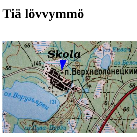
Tiä lövvymmö