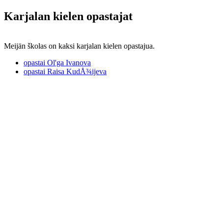
Karjalan kielen opastajat
Meijän školas on kaksi karjalan kielen opastajua.
opastai Ol'ga Ivanova
opastai Raisa KudÅ¾ijeva