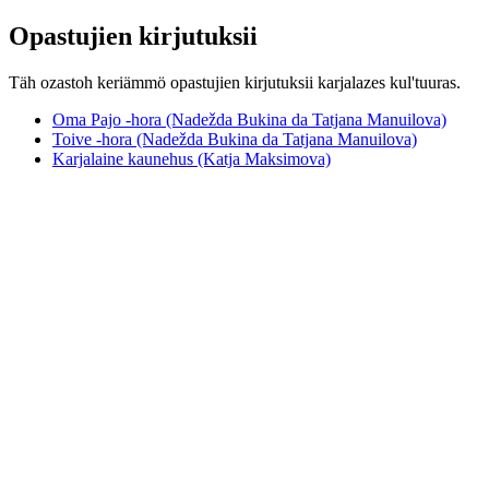
Opastujien kirjutuksii
Täh ozastoh keriämmö opastujien kirjutuksii karjalazes kul'tuuras.
Oma Pajo -hora (Nadežda Bukina da Tatjana Manuilova)
Toive -hora (Nadežda Bukina da Tatjana Manuilova)
Karjalaine kaunehus (Katja Maksimova)