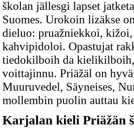
školan jällesgi lapset jatke
Suomes. Urokoin lizäkse on
dieluo: pruažniekkoi, kižoi,
kahvipidoloi. Opastujat rak
tiedokilboih da kielikilboih
voittajinnu. Priäžäl on hyv
Muuruvedel, Säyneises, Nu
mollembin puolin auttau kie
Karjalan kieli Priäžän 