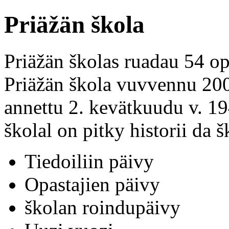
Priäžän škola
Priäžän školas ruadau 54 op
Priäžän škola vuvvennu 2006
annettu 2. kevätkuudu v. 1
školal on pitky historii da 
Tiedoiliin päivy
Opastajien päivy
školan roindupäivy