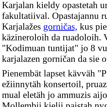
Karjalan kieldy opastetah ur
fakultatiival. Opastajannu
Karjalažes
gorničas,
kus pie
käzineroloih da ruadoloih.
"Kodimuan tuntijat" jo 8 vuo
karjalazen gorničan da sie o
Pienembät lapset kävväh "P
ežiinnytäh konsertoil, prua
mual eletäh jo ammuzis aijos
Mollembii kielii paistah nyg