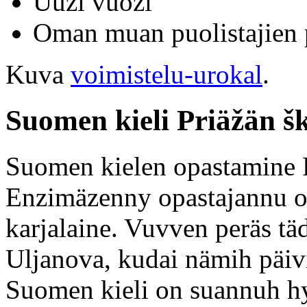
Uuzi vuozi
Oman muan puolistajien p
Kuva
voimistelu-urokal
.
Suomen kieli Priäžän š
Suomen kielen opastamine P
Enzimäzenny opastajannu ol
karjalaine. Vuvven peräs tä
Uljanova, kudai nämih päiv
Suomen kieli on suannuh hy