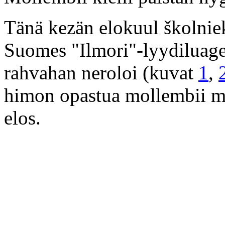
Tänä kezän elokuul školniek
Suomes "Ilmori"-lyydiluage
rahvahan neroloi (kuvat
1
,
himon opastua mollembii mur
elos.