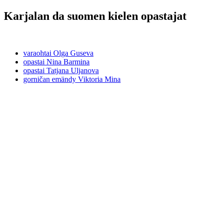
Karjalan da suomen kielen opastajat
varaohtai Olga Guseva
opastai Nina Barmina
opastai Tatjana Uljanova
gorničan emändy Viktoria Mina