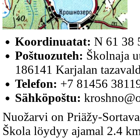
Koordinuatat:
N 61 38 
Poštuozuteh:
Školnaja uu
186141 Karjalan tazaval
Telefon:
+7 81456 3811
Sähköpoštu:
kroshno@o
Nuožarvi on Priäžy-Sortaval
Škola löydyy ajamal 2.4 km 