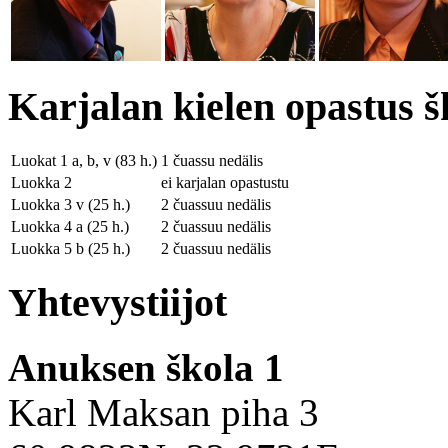
Karjalan kielen opastus 
Luokat 1 a, b, v (83 h.)
1 čuassu nedälis
Luokka 2
ei karjalan opastustu
Luokka 3 v (25 h.)
2 čuassuu nedälis
Luokka 4 a (25 h.)
2 čuassuu nedälis
Luokka 5 b (25 h.)
2 čuassuu nedälis
Yhtevystiijot
Anuksen škola 1
Karl Maksan piha 3