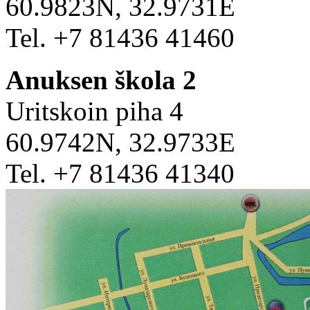
60.9823N, 32.9731E
Tel. +7 81436 41460
Anuksen škola 2
Uritskoin piha 4
60.9742N, 32.9733E
Tel. +7 81436 41340