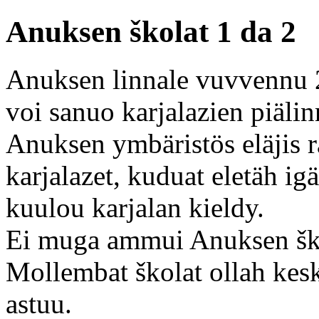
Anuksen školat 1 da 2
Anuksen linnale vuvvennu 
voi sanuo karjalazien piäl
Anuksen ymbäristös eläjis ra
karjalazet, kuduat eletäh ig
kuulou karjalan kieldy.
Ei muga ammui Anuksen ško
Mollembat školat ollah keski
astuu.