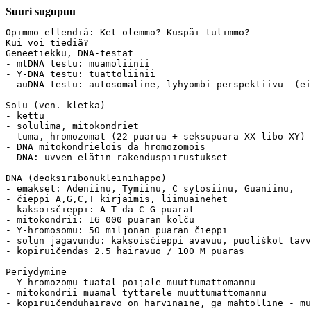
Suuri sugupuu
Opimmo ellendiä: Ket olemmo? Kuspäi tulimmo?

Kui voi tiediä? 

Geneetiekku, DNA-testat

- mtDNA testu: muamoliinii

- Y-DNA testu: tuattoliinii

- auDNA testu: autosomaline, lyhyömbi perspektiivu  (ei
Solu (ven. kletka)

- kettu

- solulima, mitokondriet

- tuma, hromozomat (22 puarua + seksupuara XX libo XY)

- DNA mitokondrielois da hromozomois

- DNA: uvven elätin rakenduspiirustukset

DNA (deoksiribonukleinihappo)

- emäkset: Adeniinu, Tymiinu, C sytosiinu, Guaniinu, 

- čieppi A,G,C,T kirjaimis, liimuainehet

- kaksoisčieppi: A-T da C-G puarat

- mitokondrii: 16 000 puaran kolču

- Y-hromosomu: 50 miljonan puaran čieppi

- solun jagavundu: kaksoisčieppi avavuu, puoliškot tävv
- kopiruičendas 2.5 hairavuo / 100 M puaras

Periydymine

- Y-hromozomu tuatal poijale muuttumattomannu

- mitokondrii muamal tyttärele muuttumattomannu

- kopiruičenduhairavo on harvinaine, ga mahtolline - mu