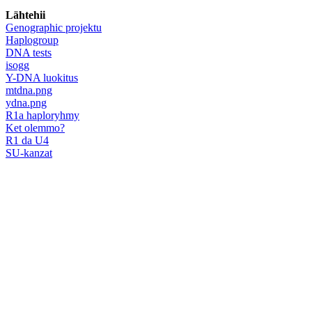
Lähtehii
Genographic projektu
Haplogroup
DNA tests
isogg
Y-DNA luokitus
mtdna.png
ydna.png
R1a haploryhmy
Ket olemmo?
R1 da U4
SU-kanzat