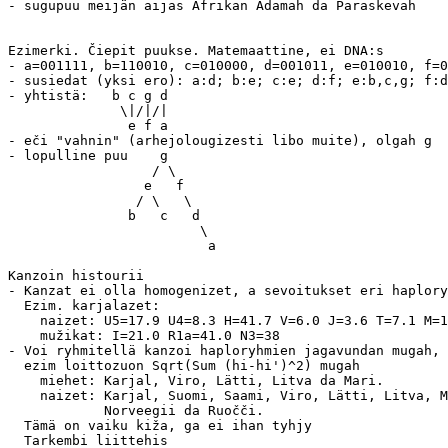
- sugupuu meijän aijas Afrikan Adamah da Paraskevah

Ezimerki. Čiepit puukse. Matemaattine, ei DNA:s

- a=001111, b=110010, c=010000, d=001011, e=010010, f=0
- susiedat (yksi ero): a:d; b:e; c:e; d:f; e:b,c,g; f:d
- yhtistä:   b c g d

              \|/|/|

	       e f a

- eči "vahnin" (arhejolougizesti libo muite), olgah g

- lopulline puu    g

                  / \

		 e   f

		/ \   \

	       b   c   d

	                \

			 a

Kanzoin histourii

- Kanzat ei olla homogenizet, a sevoitukset eri haplory
  Ezim. karjalazet:

    naizet: U5=17.9 U4=8.3 H=41.7 V=6.0 J=3.6 T=7.1 M=1
    mužikat: I=21.0 R1a=41.0 N3=38

- Voi ryhmitellä kanzoi haploryhmien jagavundan mugah,

  ezim loittozuon Sqrt(Sum (hi-hi')^2) mugah

    miehet: Karjal, Viro, Lätti, Litva da Mari. 

    naizet: Karjal, Suomi, Saami, Viro, Lätti, Litva, M
            Norveegii da Ruočči.

  Tämä on vaiku kiža, ga ei ihan tyhjy
