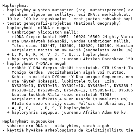
Haploryhmät

- haploryhmy = yhten mutaatien (oig. mutatiiperehen) ev
- rahvahien alguperän sellitys: eči DNA:s merkikohtat, 
  10 kv -100 kv aiguskualas - erot juatah rahvahat hapl
- testat genografii-projektas (National Geography)

- haploryhmät  mtDNA:n mugah

  + Cambridgen yliopiston malli: 

    mtDNA-čiepin kohtat HVR1: 16024-16569 (Highly Varia
  + ota DNA-näyteh šokaspäi, verdua Cambridgen mallih, 
    Tulos ezim. 16344T, 16356C, 16362C, 16519C. Nimitäm
    Karjalazis naizis on 8% U4:iä (suomelazis vaiku 1%)
  + L, M, N, R, H, V, J, T, U,... haploryhmät

  + haploryhmis sugupuu, juurennu Afrikan Paraskeva 150
- haploryhmät Y-DNA:n mugah

  + erähät Y-DNA čiepin pätkät toistutah. STR (Short Ta
    Monigo kerdua, vuozituhanzien aigah voi muuttuo.

    Kohtii nimitetäh DYSnnn (Y-Dna unique Sequence, nnn
  + ota näyteh šokaspäi, luokittele tulos  Ezim. 

    DYS393=13, DYS19=15, DYS391=10, DYS439=11, DYS389-1
    DYS388=12, DYS390=25, DYS426=12, DYS385a=11, DYS385
    kuuluu luokkah R1a1a (sežo nimitetäh M198)

    Karjalazis mužikois 41% on R1a:du (suomelazis 8%).

    R1a1a:du sežo on äijy ezim. Pol'šas da Ukrainas, In
  + A, B, C, ..., R, S, T haploryhmät

  + haploryhmis sugupuu, juurennu Afrikan Adam 60 kv.

Haploryhmät sugupuukse

- vähäine ero DNA:s - oldu yhtes, samah aigah

- käyttiä hyväkse arheolougistu da kielitiijollistu tie