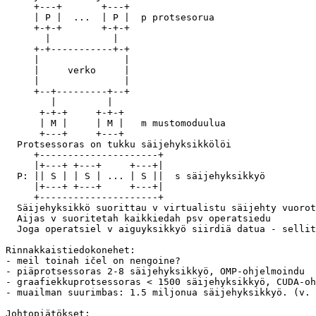
     +---+       +---+

     | P |  ...  | P |  p protsesorua

     +-+-+       +-+-+

       |           |

     +-+-----------+-+

     |               |

     |     verko     |

     |               |

     +--+---------+--+

        |         |

      +-+-+     +-+-+

      | M |     | M |   m mustomoduulua

      +---+     +---+

  Protsessoras on tukku säijehyksikkölöi

     +---------------------+ 

     |+---+ +---+     +---+| 

  P: || S | | S | ... | S ||  s säijehyksikkyö

     |+---+ +---+     +---+| 

     +---------------------+ 

  Säijehyksikkö suorittau v virtualistu säijehty vuorot
  Aijas v suoritetah kaikkiedah psv operatsiedu

  Joga operatsiel v aiguyksikkyö siirdiä datua - sellit
Rinnakkaistiedokonehet:

- meil toinah ičel on nengoine?

- piäprotsessoras 2-8 säijehyksikkyö, OMP-ohjelmoindu

- graafiekkuprotsessoras < 1500 säijehyksikkyö, CUDA-oh
- muailman suurimbas: 1.5 miljonua säijehyksikkyö. (v. 
Johtopiätökset:
