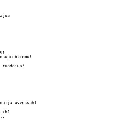
ajua

us

nsuprobliemu!

 ruadajua?

maija uvvessah!

tih?

..
