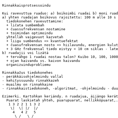
Rinnakkaisprotsessoindu

Kui ravevuttua ruaduo: a) boikoimbi ruadai b) moni ruad
a) yhten ruadajan boikovus rajoitettu: 100 m alle 10 s

  tiedokonehen ravevuttamine:

  + ličata sumbembah

  + čuassufrekvensan nostamine

  + toimindan optimoindu

  yhtelläh vaigevuot kazvetah

  + liigu sumbendus => kvantuefektat

  + čuasufrekvensan nosto => hiilavundu, energien kulut
  + 3 GHz frekvensal tiedo eistyy < 10 cm siklas - late
b) ruadajii voi lizätä

  + tervähgo 1 ruadai nostau talon? Kuibo 10, 100, 1000
  + ojan kaivandu vs. kaivon kaivandu

  organizuinduprobliemu

Rinnakkažus tiedokonehes

- peräkkäisohjelmoindu vallal  

- kehityssuundu rinnakkazeh

- muailmu on rinnakkaine

- rinnakkaistiedokoneh, -algoritmat, -ohjelmoindu - duu
Ezimerki. Kartohkan keriändy. n ruadajua, äijängo kerät
  Puarat laskietah yhteh, puarupuarat, nellikköpuarat,.
   1 3 2 2 1 1 3 2

    \|  \| |/  |/

     4   4 2   5

      \ /   \ /
