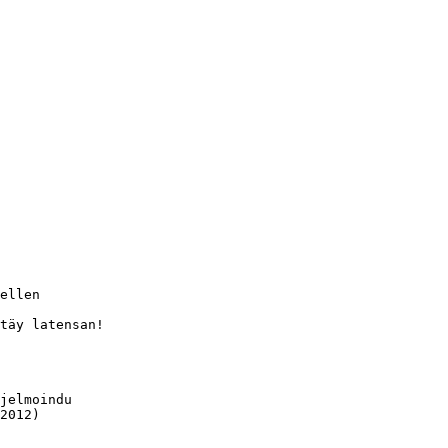
ellen

täy latensan!

jelmoindu

2012)
