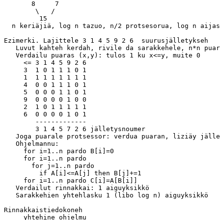
       8     7

        \   /

 	 15 

  n keriäjiä, log n tazuo, n/2 protsesorua, log n aijas
Ezimerki. Lajittele 3 1 4 5 9 2 6  suurusjälletykseh

   Luvut kahteh kerdah, rivile da sarakkehele, n*n puar
   Verdailu puaras (x,y): tulos 1 ku x<=y, muite 0

     <= 3 1 4 5 9 2 6

     3  1 0 1 1 1 0 1

     1  1 1 1 1 1 1 1

     4  0 0 1 1 1 0 1

     5  0 0 0 1 1 0 1

     9  0 0 0 0 1 0 0

     2  1 0 1 1 1 1 1

     6  0 0 0 0 1 0 1

        -------------

        3 1 4 5 7 2 6 jälletysnoumer

   Joga puarale protsessor: verdua puaran, liziäy jälle
   Ohjelmannu:

     for i=1..n pardo B[i]=0

     for i=1..n pardo

       for j=1..n pardo

         if A[i]<=A[j] then B[j]+=1

     for i=1..n pardo C[i]=A[B[i]]

   Verdailut rinnakkai: 1 aiguyksikkö

   Sarakkehien yhtehlasku 1 (libo log n) aiguyksikkö

Rinnakkaistiedokoneh

     yhtehine ohjelmu
