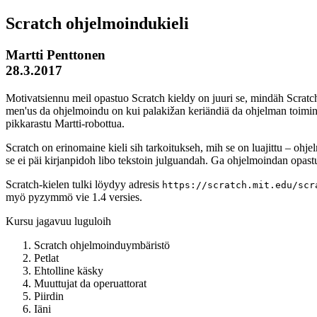
Scratch ohjelmoindukieli
Martti Penttonen
28.3.2017
Motivatsiennu meil opastuo Scratch kieldy on juuri se, mindäh Scratch
men'us da ohjelmoindu on kui palakižan keriändiä da ohjelman toiminda
pikkarastu Martti-robottua.
Scratch on erinomaine kieli sih tarkoitukseh, mih se on luajittu – ohje
se ei päi kirjanpidoh libo tekstoin julguandah. Ga ohjelmoindan opas
Scratch-kielen tulki löydyy adresis
https://scratch.mit.edu/scr
myö pyzymmö vie 1.4 versies.
Kursu jagavuu luguloih
Scratch ohjelmoinduymbäristö
Petlat
Ehtolline käsky
Muuttujat da operuattorat
Piirdin
Iäni