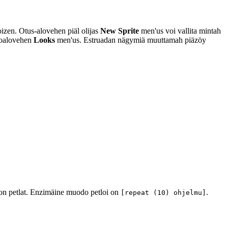
toizen. Otus-alovehen piäl olijas
New Sprite
men'us voi vallita mintah
oalovehen
Looks
men'us. Estruadan nägymiä muuttamah piäzöy
 on petlat. Enzimäine muodo petloi on
.
[repeat (10) ohjelmu]