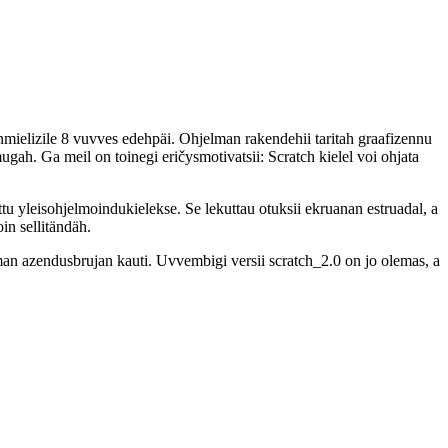
nmielizile 8 vuvves edehpäi. Ohjelman rakendehii taritah graafizennu
gah. Ga meil on toinegi eričysmotivatsii: Scratch kielel voi ohjata
ttu yleisohjelmoindukielekse. Se lekuttau otuksii ekruanan estruadal, a
in sellitändäh.
an azendusbrujan kauti. Uvvembigi versii scratch_2.0 on jo olemas, a