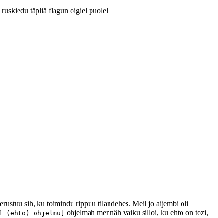
uskiedu täpliä flagun oigiel puolel.
ustuu sih, ku toimindu rippuu tilandehes. Meil jo aijembi oli
ohjelmah mennäh vaiku silloi, ku ehto on tozi,
f (ehto) ohjelmu]