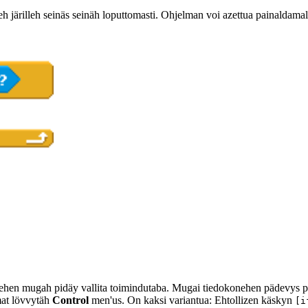
järilleh seinäs seinäh loputtomasti. Ohjelman voi azettua painaldamal r
ehen mugah pidäy vallita toimindutaba. Mugai tiedokonehen pädevys per
mat lövvytäh
Control
men'us. On kaksi variantua: Ehtollizen käskyn
[i