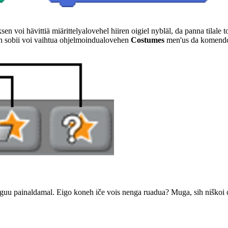
en voi hävittiä miärittelyalovehel hiiren oigiel nybläl, da panna tilale 
en sobii voi vaihtua ohjelmoindualovehen
Costumes
men'us da komend
laguu painaldamal. Eigo koneh iče vois nenga ruadua? Muga, sih niškoi