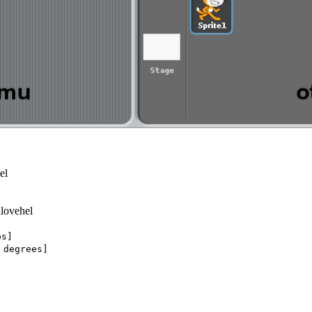
el
lovehel
ps]
 degrees]