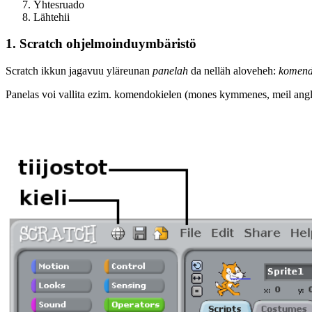
Yhtesruado
Lähtehii
1. Scratch ohjelmoinduymbäristö
Scratch ikkun jagavuu yläreunan
panelah
da nelläh aloveheh:
komend
Panelas voi vallita ezim. komendokielen (mones kymmenes, meil anglii