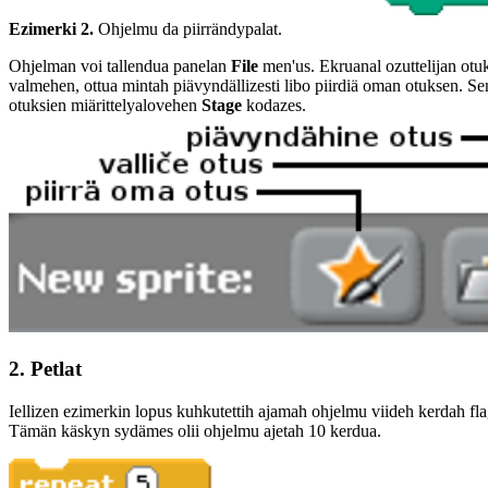
Ezimerki 2.
Ohjelmu da piirrändypalat.
Ohjelman voi tallendua panelan
File
men'us. Ekruanal ozuttelijan otuks
valmehen, ottua mintah piävyndällizesti libo piirdiä oman otuksen. S
otuksien miärittelyalovehen
Stage
kodazes.
2. Petlat
Iellizen ezimerkin lopus kuhkutettih ajamah ohjelmu viideh kerdah f
Tämän käskyn sydämes olii ohjelmu ajetah 10 kerdua.