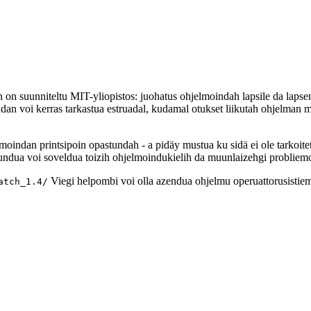
 on suunniteltu MIT-yliopistos: juohatus ohjelmoindah lapsile da lapse
n voi kerras tarkastua estruadal, kudamal otukset liikutah ohjelman mu
lmoindan printsipoin opastundah - a pidäy mustua ku sidä ei ole tarkoite
tundua voi soveldua toizih ohjelmoindukielih da muunlaizehgi probliemo
Viegi helpombi voi olla azendua ohjelmu operuattorusistiem
atch_1.4/