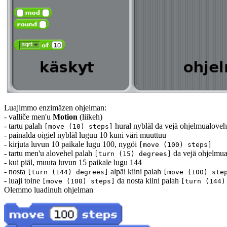
Luajimmo enzimäzen ohjelman:
- valliče men'u
Motion
(liikeh)
- tartu palah
hural nybläl da vejä ohjelmualoveh
[move (10) steps]
- painalda oigiel nybläl luguu 10 kuni väri muuttuu
- kirjuta luvun 10 paikale lugu 100, nygöi
[move (100) steps]
- tartu men'u alovehel palah
da vejä ohjelmua
[turn (15) degrees]
- kui piäl, muuta luvun 15 paikale lugu 144
- nosta
alpäi kiini palah
[turn (144) degrees]
[move (100) ste
- luaji toine
da nosta kiini palah
[move (100) steps]
[turn (144)
Olemmo luadinuh ohjelman