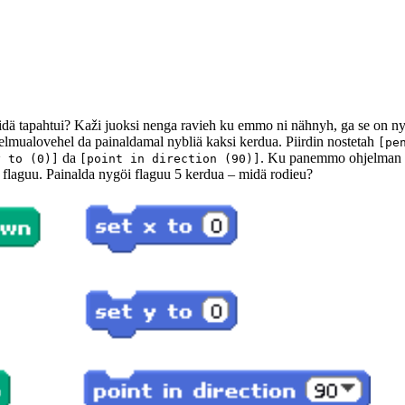
dä tapahtui? Kaži juoksi nenga ravieh ku emmo ni nähnyh, ga se on nyg
jelmualovehel da painaldamal nybliä kaksi kerdua. Piirdin nostetah
[pe
da
. Ku panemmo ohjelman
y to (0)]
[point in direction (90)]
 flaguu. Painalda nygöi flaguu 5 kerdua – midä rodieu?