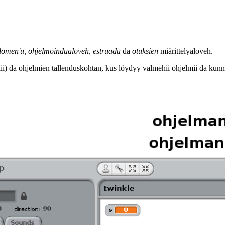
omen'u, ohjelmoindualoveh, estruadu
da
otuksien
miärittelyaloveh.
) da ohjelmien tallenduskohtan, kus löydyy valmehii ohjelmii da kunne