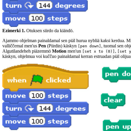
Ezimerki 1.
Otuksen siirdo da kiändö.
Ajammo ohjelman painaldamal sen piäl hurua nybliä kaksi kerdua. Mi
valliččemal men'us
Pen
(Piirdin) käskyn
, tuomal sen oh
[pen down]
Algutilandeheh piäzemmö
Motion
men'un
,
[set x to (0)]
[set 
käskyn, ohjelmua voi kuččuo painaldamal kerran estruadan piäl olijua