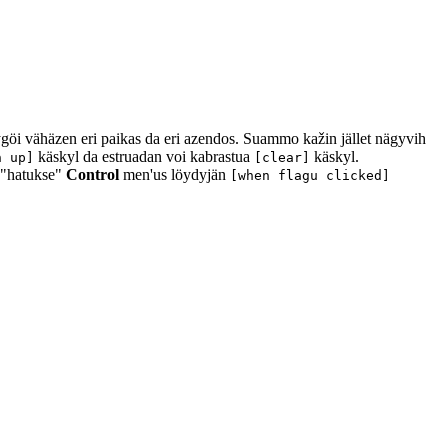
öi vähäzen eri paikas da eri azendos. Suammo kažin jället nägyvih
käskyl da estruadan voi kabrastua
käskyl.
n up]
[clear]
 "hatukse"
Control
men'us löydyjän
[when flagu clicked]