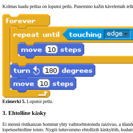
Kolmas luadu petlua on loputoi petlu. Panemmo kažin kävelemäh ielleh 
Ezimerki 5.
Loputoi petlu.
3. Ehtolline käsky
Ei mennä ristikanzan hommat yhty vaihtoehtotoindu raizivuo, a tiland
lopetusehtolline toisto. Nygöi tuttavummo ehtollizih käskylöih, kuda