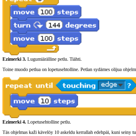
Ezimerki 3.
Lugumiärälline petlu. Tiähti.
Toine muodo petlua on lopetusehtolline. Petlan sydämes olijua ohjelm
Ezimerki 4.
Lopetusehtolline petlu.
Täs ohjelmas kaži kävelöy 10 askeldu kerrallah edehpäi, kuni seiny tu