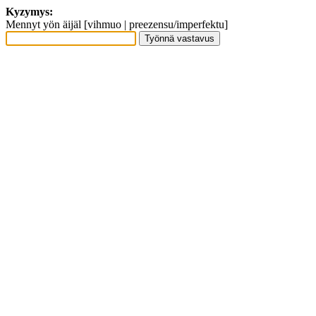
Kyzymys:
Mennyt yön äijäl [vihmuo | preezensu/imperfektu]