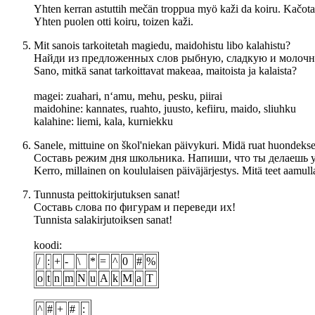
Yhten kerran astuttih mečän troppua myö kaži da koiru. Kačotah 
Yhten puolen otti koiru, toizen kaži.
Mit sanois tarkoitetah magiedu, maidohistu libo kalahistu?
Найди из предложенных слов рыбную, сладкую и молочн
Sano, mitkä sanat tarkoittavat makeaa, maitoista ja kalaista?
magei: zuahari, n‘amu, mehu, pesku, piirai
maidohine: kannates, ruahto, juusto, kefiiru, maido, sliuhku
kalahine: liemi, kala, kurniekku
Sanele, mittuine on škol'niekan päivykuri. Midä ruat huondeksel,
Составь режим дня школьника. Напиши, что ты делаешь у
Kerro, millainen on koululaisen päiväjärjestys. Mitä teet aamulla, 
Tunnusta peittokirjutuksen sanat!
Составь слова по фигурам и переведи их!
Tunnista salakirjutoiksen sanat!
koodi:
/
:
+
-
\
*
=
^
0
#
%
o
t
n
m
N
u
A
k
M
a
T
^
#
+
#
: