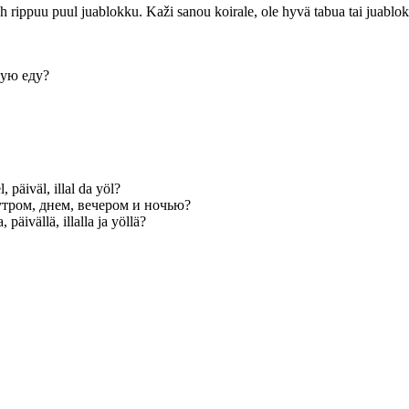
rippuu puul juablokku. Kaži sanou koirale, ole hyvä tabua tai juablokku
ую еду?
 päiväl, illal da yöl?
тром, днем, вечером и ночью?
päivällä, illalla ja yöllä?