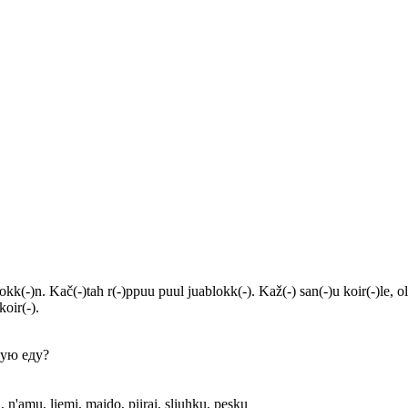
blokk(-)n. Kač(-)tah r(-)ppuu puul juablokk(-). Kaž(-) san(-)u koir(-)le, ol
koir(-).
ую еду?
, n'amu, liemi, maido, piirai, sliuhku, pesku