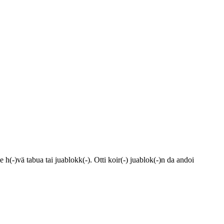
e h(-)vä tabua tai juablokk(-). Otti koir(-) juablok(-)n da andoi