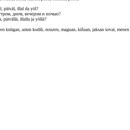
 päiväl, illal da yöl?
тром, днем, вечером и ночью?
päivällä, illalla ja yöllä?
uven kniigan, astun kodih, nouzen, maguan, kižuan, jaksan sovat, menen