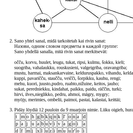
Sano yhtel sanal, midä tarkoitetah kai rivin sanat:
Назови, одним словом предметы в каждой группе:
Sano yhdellä sanalla, mitä rivin sanat merkitsevät:
očču, korvu, huulet, leugu, tukat, ripsi, kulmu, šokku, kieli;
suogriba, vahalaukku, rouskusieni, valgeigriba, oravangriba;
mustu, harmai, maksankarvaine, kelduruspakko, vihandu, kelda
kuppi, pavaričču, staučču, veičči, šorpikku, kauhu, rengi;
mehu, kuori, juusto,pudro, ruahto,nižuine, keitos, jauho;
sukat, peredniekku, kindahat, paikku, paidu, räččin, turki;
hirvi, ilves,nieglikko, pedru, ahmoi, mägry, mygry;
myöjy, merimies, ombelii, paimoi, pastai, kalastai, keittäi;
Pidäy löydiä 12 puuloin da 9 muarjoin nimie. Liiku oigieh, hura
t
m
о
h
g
b
k
q
n
k
l'
o
n
a
d
p
a
j
u
a
b
u
v
i
v
a
g
o
i
a
d
f
m
j
x
l
u
z
i
m
u
u
r'
o
i