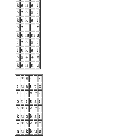
k
a
n
a
t
^
*
^
#
:
k
u
k
a
t
^
*
-
-
*
k
u
m
m
u
:
*
^
#
:
t
u
k
a
t
^
#
+
+
#
k
a
n
n
a
:
*
#
:
:
/
t
u
a
t
t
o
/
:
:
*
#
:
o
t
t
u
a
t
^
*
/
^
#
:
k
u
o
k
a
t
+
*
^
^
*
*
n
u
k
k
u
u