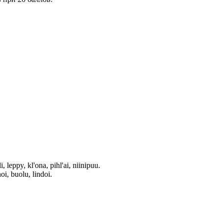
, leppy, kl'ona, pihl'ai, niinipuu.
oi, buolu, lindoi.