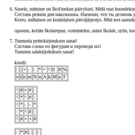
Sanele, mittuine on škol'niekan päivykuri. Midä ruat huondeksel,
Составь режим дня школьника. Напиши, что ты делаешь у
Kerro, millainen on koululaisen päiväjärjestys. Mitä teet aamulla, 
opastun, keriän školarepun, voimistelen, astun školah, syön, l
Tunnusta peittokirjutuksen sanat!
Составь слова по фигурам и переведи их!
Tunnista salakirjoituksen sanat!
koodi:
/
:
+
-
\
*
=
^
0
#
%
o
t
n
m
N
u
A
k
M
a
T
^
#
+
#
:
^
*
^
#
:
^
*
-
-
*
:
*
^
#
:
^
#
+
+
#
:
*
#
:
:
/