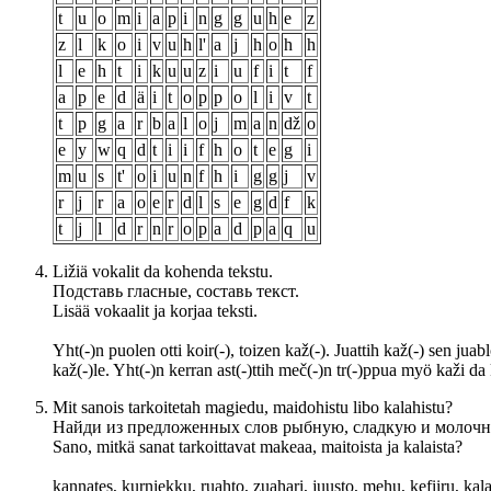
t
u
o
m
i
a
p
i
n
g
g
u
h
e
z
z
l
k
o
i
v
u
h
l'
a
j
h
o
h
h
l
e
h
t
i
k
u
u
z
i
u
f
i
t
f
a
p
e
d
ä
i
t
o
p
p
o
l
i
v
t
t
p
g
a
r
b
a
l
o
j
m
a
n
dž
o
e
y
w
q
d
t
i
i
f
h
o
t
e
g
i
m
u
s
t'
o
i
u
n
f
h
i
g
g
j
v
r
j
r
a
o
e
r
d
l
s
e
g
d
f
k
t
j
l
d
r
n
r
o
p
a
d
p
a
q
u
Ližiä vokalit da kohenda tekstu.
Подставь гласные, составь текст.
Lisää vokaalit ja korjaa teksti.
Yht(-)n puolen otti koir(-), toizen kaž(-). Juattih kaž(-) sen jua
kaž(-)le. Yht(-)n kerran ast(-)ttih meč(-)n tr(-)ppua myö kaži da 
Mit sanois tarkoitetah magiedu, maidohistu libo kalahistu?
Найди из предложенных слов рыбную, сладкую и молочн
Sano, mitkä sanat tarkoittavat makeaa, maitoista ja kalaista?
kannates, kurniekku, ruahto, zuahari, juusto, mehu, kefiiru, kala