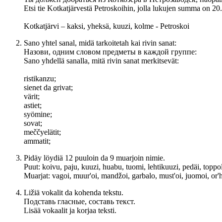
Etsi tie Kotkatjärvestä Petroskoihin, jolla lukujen summa on 20.
Kotkatjärvi – kaksi, yheksä, kuuzi, kolme - Petroskoi
Sano yhtel sanal, midä tarkoitetah kai rivin sanat:
Назови, одним словом предметы в каждой группе:
Sano yhdellä sanalla, mitä rivin sanat merkitsevät:
ristikanzu;
sienet da grivat;
värit;
astiet;
syömine;
sovat;
meččyelätit;
ammatit;
Pidäy löydiä 12 puuloin da 9 muarjoin nimie.
Puut: koivu, paju, kuuzi, huabu, tuomi, lehtikuuzi, pedäi, toppoli
Muarjat: vagoi, muur'oi, mandžoi, garbalo, must'oi, juomoi, or'h
Ližiä vokalit da kohenda tekstu.
Подставь гласные, составь текст.
Lisää vokaalit ja korjaa teksti.