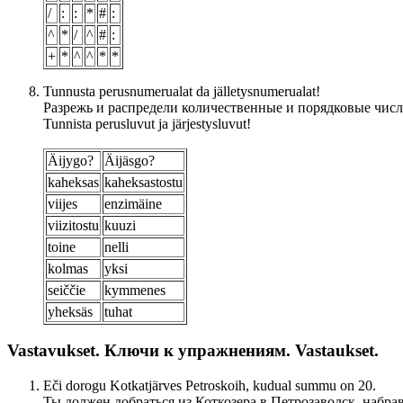
/
:
:
*
#
:
^
*
/
^
#
:
+
*
^
^
*
*
Tunnusta perusnumerualat da jälletysnumerualat!
Разрежь и распредели количественные и порядковые чис
Tunnista perusluvut ja järjestysluvut!
Äijygo?
Äijäsgo?
kaheksas
kaheksastostu
viijes
enzimäine
viizitostu
kuuzi
toine
nelli
kolmas
yksi
seiččie
kymmenes
yheksäs
tuhat
Vastavukset. Ключи к упражнениям. Vastaukset.
Eči dorogu Kotkatjärves Petroskoih, kudual summu on 20.
Ты должен добраться из Коткозера в Петрозаводск, набрав