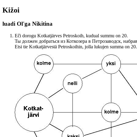
Kižoi
luadi Ol'ga Nikitina
Eči dorogu Kotkatjärves Petroskoih, kudual summu on 20.
Ты должен добраться из Коткозера в Петрозаводск, набрав
Etsi tie Kotkatjärvestä Petroskoihin, jolla lukujen summa on 20.