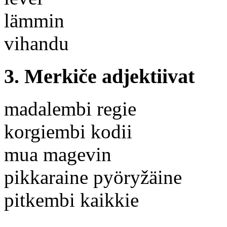
lämmin
vihandu
3. Merkiče adjektiivat
madalembi regie
korgiembi kodii
mua magevin
pikkaraine pyöryžäine
pitkembi kaikkie