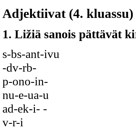
Adjektiivat (4. kluassu)
1. Ližiä sanois pättävät k
s-bs-ant-ivu
-dv-rb-
p-ono-in-
nu-e-ua-u
ad-ek-i- -
v-r-i