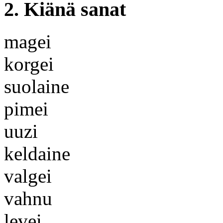
2. Kiänä sanat
magei
korgei
suolaine
pimei
uuzi
keldaine
valgei
vahnu
levei