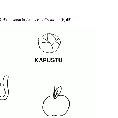
š
,
ž
) da sanat kudamis on
affrikuattu
(
č
,
dž
)