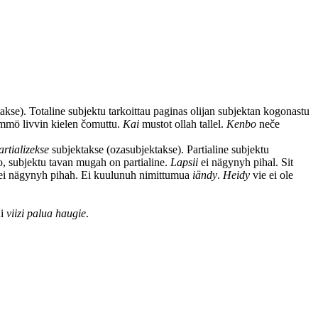
kse). Totaline subjektu tarkoittau paginas olijan subjektan kogonastu
mmö livvin kielen čomuttu.
Kai
mustot ollah tallel.
Kenbo
neče
artializekse
subjektakse (ozasubjektakse). Partialine subjektu
o, subjektu tavan mugah on partialine.
Lapsii
ei nägynyh pihal. Sit
i nägynyh pihah. Ei kuulunuh nimittumua
iändy
.
Heidy
vie ei ole
ui
viizi palua haugie
.