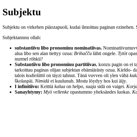
Subjektu
Subjektu on virkehen piäozapuoli, kudai ilmoittau paginan ezinehen.
Subjektannnu ollah:
substantiivu libo pronominu nominatiivas.
Nominatiivumuvvo
alua libo sen alan tiettyy ozua:
Brihačču
lähti ongele.
Tytöt
opas
nurmel röhkii?
Substantiivu libo pronominu partitiivas
, konzu pagin on ei 
tarkoittau paginas olijan subjektan ebämiärästy ozua. Kieldo- d
talois
kodielättii
on täyzi tahnut. Tänä vuvven oli ylen vähä
kuk
školaspäi.
Nimidä
ei kuulunuh.
Mostu
löydyy hos kui äijy.
I infinitiivu:
Keittiä
kalua
on helpo,
suaja
sidä on vaigei.
Korja
Sanayhtymy:
Myö vellenke
opastummo yheksändes luokas.
Ka