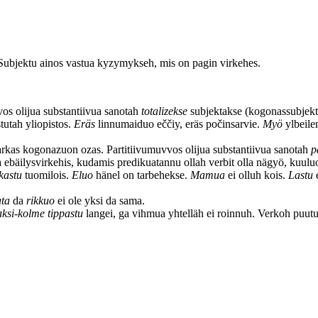
 Subjektu ainos vastua kyzymykseh, mis on pagin virkehes.
s olijua substantiivua sanotah
totalizekse
subjektakse (kogonassubjekta
tutah yliopistos.
Eräs
linnumaiduo eččiy, eräs počinsarvie.
Myö
ylbeile
tarkas kogonazuon ozas. Partitiivumuvvos olijua substantiivua sanotah
p
a ebäilysvirkehis, kudamis predikuatannu ollah verbit olla nägyö, kuulu
kastu
tuomilois.
Eluo
hänel on tarbehekse.
Mamua
ei olluh kois.
Lastu
e
ta
da
rikkuo
ei ole yksi da sama.
ksi-kolme tippastu
langei, ga vihmua yhtelläh ei roinnuh. Verkoh puut