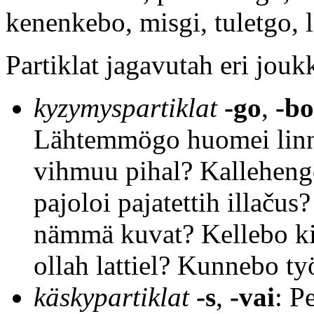
kenenkebo, misgi, tuletgo,
Partiklat jagavutah eri jouk
kyzymyspartiklat
-go
,
-bo
Lähtemmögo huomei linna
vihmuu pihal? Kallehengo
pajoloi pajatettih illač
nämmä kuvat? Kellebo kir
ollah lattiel? Kunnebo ty
käskypartiklat
-s
,
-vai
: P