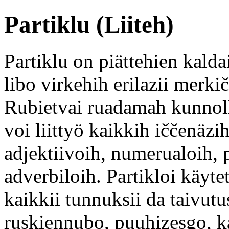
Partiklu (Liiteh)
Partiklu on piättehien kalda
libo virkehih erilazii merki
Rubietvai ruadamah kunnoll
voi liittyö kaikkih iččenäzi
adjektiivoih, numerualoih, 
adverbiloih. Partikloi käyt
kaikkii tunnuksii da taivutus
ruskiennubo, puuhizesgo, k