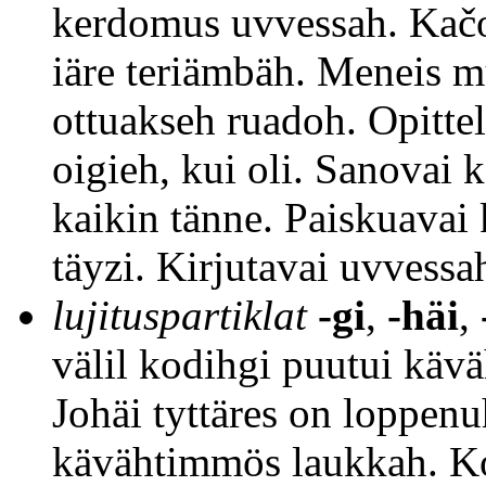
kerdomus uvvessah. Kačos
iäre teriämbäh. Meneis m
ottuakseh ruadoh. Opitte
oigieh, kui oli. Sanovai 
kaikin tänne. Paiskuavai 
täyzi. Kirjutavai uvvessa
lujituspartiklat
-gi
,
-häi
,
välil kodihgi puutui käv
Johäi tyttäres on loppenu
kävähtimmös laukkah. K