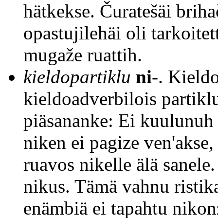
hätkekse. Čuratešäi briha
opastujilehäi oli tarkoite
mugaže ruattih.
kieldopartiklu
ni-
. Kield
kieldoadverbilois partiklu
piäsananke: Ei kuulunuh 
niken ei pagize ven'akse,
ruavos nikelle älä sanele
nikus. Tämä vahnu ristika
enämbiä ei tapahtu nikon