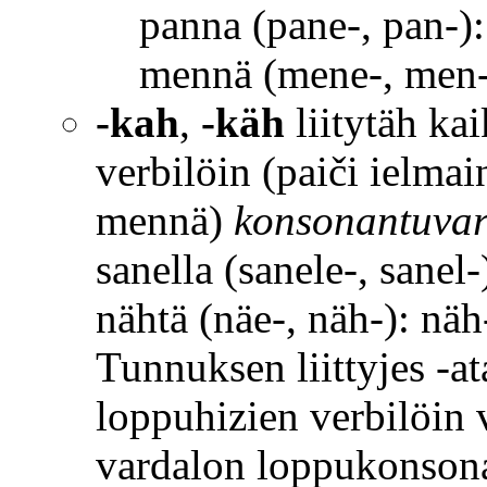
panna (pane-, pan-)
mennä (mene-, men-
-kah
,
-käh
liitytäh ka
verbilöin (paiči ielmain
mennä)
konsonantuva
sanella (sanele-, sanel-
nähtä (näe-, näh-): näh
Tunnuksen liittyjes -ata, 
loppuhizien verbilöin
vardalon loppukonsona