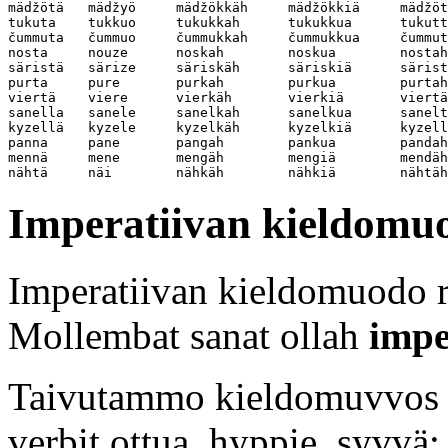
mädžötä   mädžyö     mädžökkäh     mädžökkiä     mädžöt
tukuta    tukkuo     tukukkah      tukukkua      tukutt
čummuta   čummuo     čummukkah     čummukkua     čummut
nosta     nouze      noskah        noskua        nostah
säristä   särize     säriskäh      säriskiä      särist
purta     pure       purkah        purkua        purtah
viertä    viere      vierkäh       vierkiä       viertä
sanella   sanele     sanelkah      sanelkua      sanelt
kyzellä   kyzele     kyzelkäh      kyzelkiä      kyzell
panna     pane       pangah        pankua        pandah
mennä     mene       mengäh        mengiä        mendäh
Imperatiivan kieldomu
Imperatiivan kieldomuodo 
Mollembat sanat ollah
impe
Taivutammo kieldomuvvos i
verbit ottua, hyppie, syvvä: