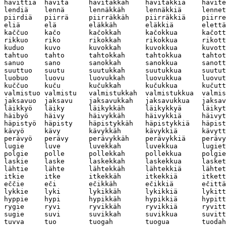
hävittiä  hävitä     hävitäkkäh    hävitäkkiä    hävite
lendiä    lennä      lennäkkäh     lennäkkiä     lennet
piirdiä   piirrä     piirräkkäh    piirräkkiä    piirre
eliä      elä        eläkkäh       eläkkiä       elettä
kaččuo    kačo       kačokkah      kačokkua      kačott
rikkuo    riko       rikokkah      rikokkua      rikott
kuduo     kuvo       kuvokkah      kuvokkua      kuvott
tahtuo    tahto      tahtokkah     tahtokkua     tahtot
sanuo     sano       sanokkah      sanokkua      sanott
suuttuo   suutu      suutukkah     suutukkua     suutut
luobuo    luovu      luovukkah     luovukkua     luovut
kuččuo    kuču       kučukkah      kučukkua      kučutt
valmistuo valmistu   valmistukkah  valmistukkua  valmis
jaksavuo  jaksavu    jaksavukkah   jaksavukkua   jaksav
läikkyö   läiky      läikykkäh     läikykkyä     läikyt
häibyö    häivy      häivykkäh     häivykkiä     häivyt
häpistyö  häpisty    häpistykkäh   häpistykkiä   häpist
kävyö     kävy       kävykkäh      kävykkiä      kävytt
perävyö   perävy     perävykkäh    perävykkiä    perävy
lugie     luve       luvekkah      luvekkua      lugiet
polgie    polle      pollekkah     pollekkua     polgie
laskie    laske      laskekkah     laskekkua     lasket
lähtie    lähte      lähtekkäh     lähtekkiä     lähtet
itkie     itke       itkekkäh      itkekkiä      itkett
eččie     eči        ečikkäh       ečikkiä       ečittä
lykkie    lyki       lykikkäh      lykikkiä      lykitt
hyppie    hypi       hypikkäh      hypikkiä      hypitt
rygie     ryvi       ryvikkäh      ryvikkiä      ryvitt
sugie     suvi       suvikkah      suvikkua      suvitt
tuvva     tuo        tuogah        tuogua        tuodah