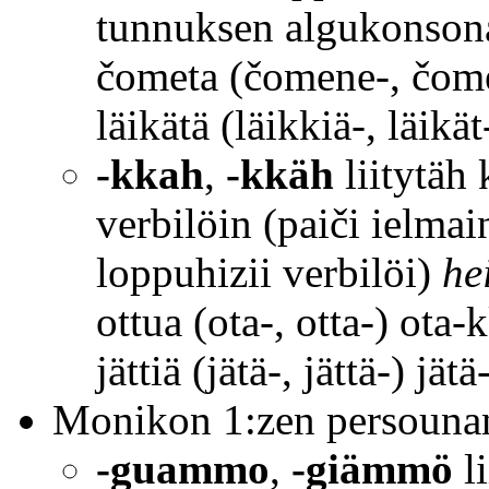
tunnuksen algukonsona
čometa (čomene-, čom
läikätä (läikkiä-, läikä
-kkah
,
-kkäh
liitytäh
verbilöin (paiči ielmaini
loppuhizii verbilöi)
he
ottua (ota-, otta-) ota-
jättiä (jätä-, jättä-) jät
Monikon 1:zen persouna
-guammo
,
-giämmö
li