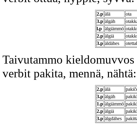
2.p
älä
ota
3.p
älgäh
otakk
l.p
älgiämmö
otak
2.p
älgiä
otakk
3.p
äldähes
otetta
Taivutammo kieldomuvvos i
verbit pakita, mennä, nähtä:
2.p
älä
pakič
3.p
älgäh
pakik
1.p
älgiämmö
paki
2.p
älgiä
pakik
3.p
älgdähes
pakit