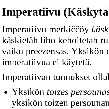
Imperatiivu (Käskyta
Imperatiivu merkiččöy
käsk
käskietäh libo kehoitetah r
vaiku preezensas. Yksikön 
imperatiivua ei käytetä.
Imperatiivan tunnukset olla
Yksikön
toizes persouna
yksikön toizen persounan