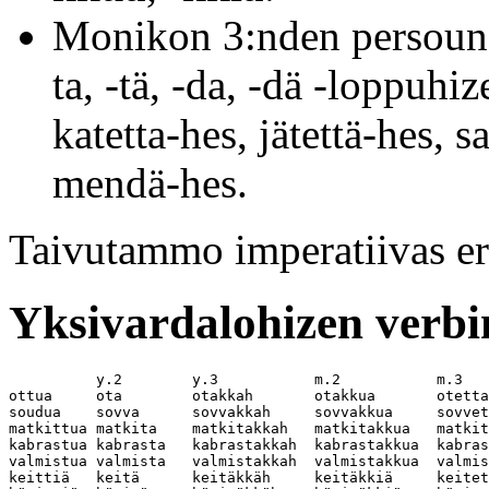
Monikon 3:nden persoun
ta, -tä, -da, -dä -loppuhi
katetta-hes, jätettä-hes, 
mendä-hes.
Taivutammo imperatiivas eri
Yksivardalohizen verbi
          y.2        y.3           m.2           m.3

ottua     ota        otakkah       otakkua       otetta
soudua    sovva      sovvakkah     sovvakkua     sovvet
matkittua matkita    matkitakkah   matkitakkua   matkit
kabrastua kabrasta   kabrastakkah  kabrastakkua  kabras
valmistua valmista   valmistakkah  valmistakkua  valmis
keittiä   keitä      keitäkkäh     keitäkkiä     keitet