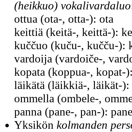
(heikkuo) vokalivardaluo
ottua (ota-, otta-): ota
keittiä (keitä-, keittä-): ke
kuččuo (kuču-, kučču-): 
vardoija (vardoiče-, vard
kopata (koppua-, kopat-)
läikätä (läikkiä-, läikät-):
ommella (ombele-, omme
panna (pane-, pan-): pan
Yksikön
kolmanden per