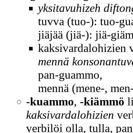
yksitavuhizeh difto
tuvva (tuo-): tuo-g
jiäjää (jiä-): jiä-gi
kaksivardalohizien 
mennä konsonantuv
pan-guammo,
mennä (mene-, men
-kuammo
,
-kiämmö
l
kaksivardalohizien
verb
verbilöi olla, tulla, p