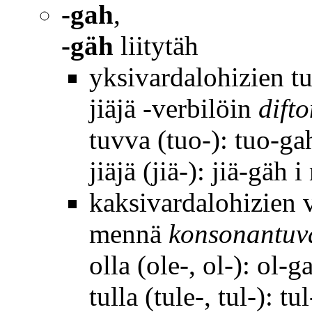
-gah
,
-gäh
liitytäh
yksivardalohizien t
jiäjä -verbilöin
dift
tuvva (tuo-): tuo-ga
jiäjä (jiä-): jiä-gäh i
kaksivardalohizien v
mennä
konsonantuv
olla (ole-, ol-): ol-g
tulla (tule-, tul-): tu