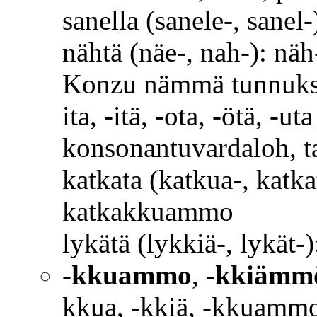
sanella (sanele-, sane
nähtä (näe-, nah-): n
Konzu nämmä tunnukset l
ita, -itä, -ota, -ötä, -u
konsonantuvardaloh, 
katkata (katkua-, katk
katkakkuammo
lykätä (lykkiä-, lykät
-kkuammo
,
-kkiämm
kkua, -kkiä, -kkuammo