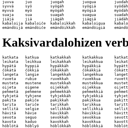
juvva     juo        juogah        juogua        juodah
syvvä     syö        syögäh        syögiä        syödäh
myvvä     myö        myögäh        myögiä        myödäh
suaja     sua        suagah        suagua        suadah
jiäjä     jiä        jiägäh        jiägiä        jiädäh
kabaloija kabaloiče  kabaloikkah   kabaloigua    kabalo
Kaksivardalohizen verb
katkata   katkua     katkakkah     katkakkua     katkat
leikata   leikkua    leikakkah     leikakkua     leikat
hypätä    hyppiä     hypäkkäh      hypäkkiä      hypätt
čökätä    čökkiä     čökäkkäh      čökäkkiä      čökätt
langeta   langie     langekkah     langekkua     langet
ruveta    rubie      ruvekkah      ruvekkua      ruvett
musteta   mustene    mustekkah     mustekkua     mustet
oijeta    oigene     oijekkah      oijekkua      oijett
pehmetä   pehmene    pehmekkäh     pehmekkiä     pehmet
tyhjetä   tyhjene    tyhjekkäh     tyhjekkiä     tyhjet
pakita    pakiče     pakikkah      pakikkua      pakitt
tarita    tariče     tarikkah      tarikkua      taritt
sellitä   selgie     sellikkäh     sellikkiä     sellit
hävitä    hävie      hävikkäh      hävikkiä      hävitt
sevota    seguo      sevokkah      sevokkua      sevott
kavota    kaduo      kavokkah      kavokkua      kavott
höblötä   höblyö     höblökkäh     höblökkiä     höblöt