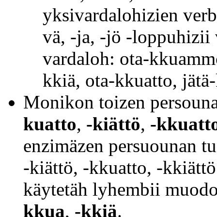
yksivardalohizien verbi
vä, -ja, -jö -loppuhizi
vardaloh: ota-kkuammo
kkiä, ota-kkuatto, jätä-
Monikon toizen persoun
kuatto
,
-kiättö
,
-kkuatt
enzimäzen persuounan tunn
-kiättö, -kkuatto, -kkiät
käytetäh lyhembii muod
kkua
,
-kkiä
.