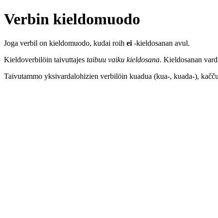
Verbin kieldomuodo
Joga verbil on kieldomuodo, kudai roih
ei
-kieldosanan avul.
Kieldoverbilöin taivuttajes
taibuu vaiku kieldosana
. Kieldosanan vard
Taivutammo yksivardalohizien verbilöin kuadua (kua-, kuada-), kaččuo (