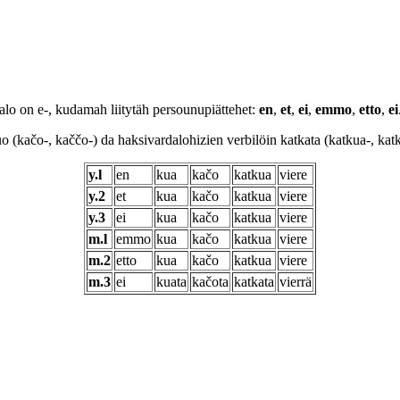
alo on e-, kudamah liitytäh persounupiättehet:
en
,
et
,
ei
,
emmo
,
etto
,
ei
kačo-, kaččo-) da haksivardalohizien verbilöin katkata (katkua-, katkat
y.l
en
kua
kačo
katkua
viere
y.2
et
kua
kačo
katkua
viere
y.3
ei
kua
kačo
katkua
viere
m.l
emmo
kua
kačo
katkua
viere
m.2
etto
kua
kačo
katkua
viere
m.3
ei
kuata
kačota
katkata
vierrä