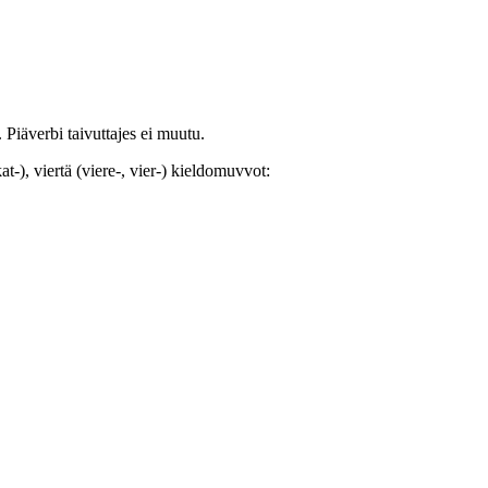
. Piäverbi taivuttajes ei muutu.
-), viertä (viere-, vier-) kieldomuvvot: