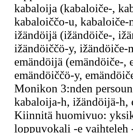
kabaloija (kabaloiče-, ka
kabaloiččo-u, kabaloiče
ižändöijä (ižändöiče-, iž
ižändöiččö-y, ižändöiče
emändöijä (emändöiče-, 
emändöiččö-y, emändöi
Monikon 3:nden persounan
kabaloija-h, ižändöijä-h,
Kiinnitä huomivuo: yksi
loppuvokali -e vaihteleh 