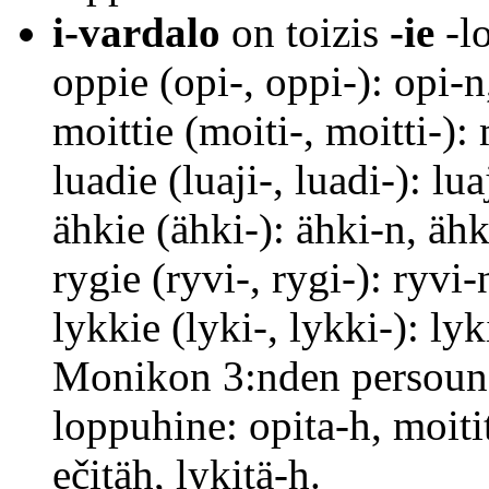
i-vardalo
on toizis
-ie
-lo
oppie (opi-, oppi-): opi-
moittie (moiti-, moitti-):
luadie (luaji-, luadi-): lu
ähkie (ähki-): ähki-n, äh
rygie (ryvi-, rygi-): ryvi
lykkie (lyki-, lykki-): ly
Monikon 3:nden persounan
loppuhine: opita-h, moitit
ečitäh, lykitä-h.