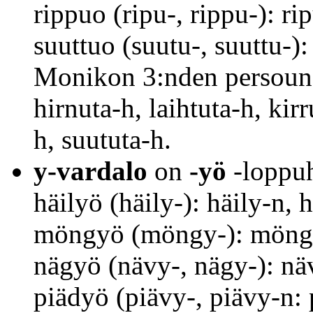
rippuo (ripu-, rippu-): r
suuttuo (suutu-, suuttu-)
Monikon 3:nden persouna
hirnuta-h, laihtuta-h, kirr
h, suututa-h.
y-vardalo
on
-yö
-loppuh
häilyö (häily-): häily-n, 
möngyö (möngy-): möng
nägyö (nävy-, nägy-): n
piädyö (piävy-, piävy-n: