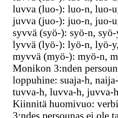
luvva (luo-): luo-n, luo-
juvva (juo-): juo-n, juo-
syvvä (syö-): syö-n, syö
lyvvä (lyö-): lyö-n, lyö-
myvvä (myö-): myö-n, 
Monikon 3:nden persounan 
loppuhine: suaja-h, naija-
tuvva-h, luvva-h, juvva-
Kiinnitä huomivuo: verbil
3:ndes persounas ei ole t