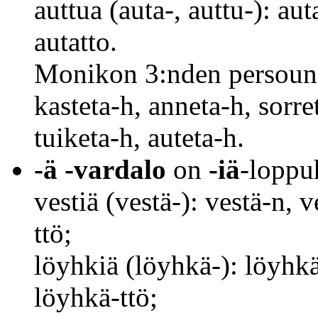
auttua (auta-, auttu-): au
autatto.
Monikon 3:nden persouna
kasteta-h, anneta-h, sorre
tuiketa-h, auteta-h.
-ä -vardalo
on
-iä
-loppuh
vestiä (vestä-): vestä-n, 
ttö;
löyhkiä (löyhkä-): löyhk
löyhkä-ttö;