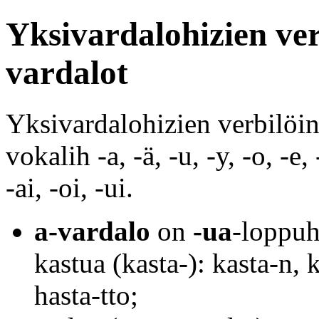
Yksivardalohizien verb
vardalot
Yksivardalohizien verbilöin
vokalih -a, -ä, -u, -y, -o, -e,
-ai, -oi, -ui.
a-vardalo
on
-ua
-loppuh
kastua (kasta-): kasta-n, 
hasta-tto;