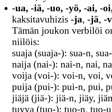
-ua, -iä, -uo, -yö, -ai, -oi
kaksitavuhizis
-ja
,
-jä
,
-
Tämän joukon verbilöi 
niilöis:
suaja (suaja-): sua-n, su
naija (nai-): nai-n, nai, 
voija (voi-): voi-n, voi,
puija (pui-): pui-n, pui,
jiäjä (jiä-): jiä-n, jiäy, j
tuvva (tuo-): tuo-n, tuo-