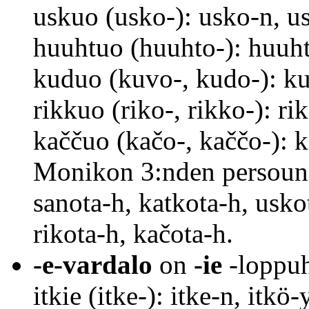
uskuo (usko-): usko-n, 
huuhtuo (huuhto-): huuh
kuduo (kuvo-, kudo-): k
rikkuo (riko-, rikko-): r
kaččuo (kačo-, kaččo-):
Monikon 3:nden persouna
sanota-h, katkota-h, usko
rikota-h, kačota-h.
-e-vardalo
on
-ie
-loppuh
itkie (itke-): itke-n, itkö