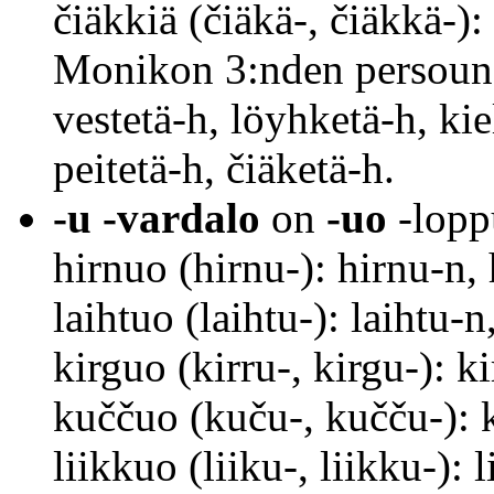
čiäkkiä (čiäkä-, čiäkkä-)
Monikon 3:nden persouna
vestetä-h, löyhketä-h, kie
peitetä-h, čiäketä-h.
-u -vardalo
on
-uo
-loppu
hirnuo (hirnu-): hirnu-n,
laihtuo (laihtu-): laihtu-
kirguo (kirru-, kirgu-): 
kuččuo (kuču-, kučču-):
liikkuo (liiku-, liikku-):