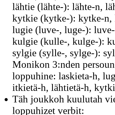
lähtie (lähte-): lähte-n, 
kytkie (kytke-): kytke-n
lugie (luve-, luge-): luv
kulgie (kulle-, kulge-): 
sylgie (sylle-, sylge-): s
Monikon 3:nden persounan
loppuhine: laskieta-h, lug
itkietä-h, lähtietä-h, kytk
Täh joukkoh kuulutah vi
loppuhizet verbit: