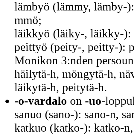
lämbyö (lämmy, lämby-)
mmö;
läikkyö (läiky-, läikky-)
peittyö (peity-, peitty-):
Monikon 3:nden persouna
häilytä-h, möngytä-h, nä
läikytä-h, peitytä-h.
-o-vardalo
on
-uo
-loppuh
sanuo (sano-): sano-n, s
katkuo (katko-): katko-n