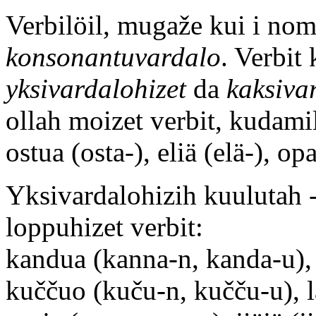
Verbilöil, mugaže kui i nom
konsonantuvardalo
. Verbit 
yksivardalohizet
da
kaksiva
ollah moizet verbit, kudami
ostua (osta-), eliä (elä-), op
Yksivardalohizih kuulutah -ua
loppuhizet verbit:
kandua (kanna-n, kanda-u), 
kuččuo (kuču-n, kučču-u), l