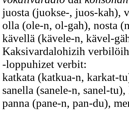
juosta (juokse-, juos-kah), v
olla (ole-n, ol-gah), nosta 
kävellä (kävele-n, kävel-gäh
Kaksivardalohizih verbilöih k
-loppuhizet verbit:
katkata (katkua-n, karkat-tu)
sanella (sanele-n, sanel-tu),
panna (pane-n, pan-du), me