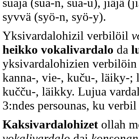
suaja (sua-n, sua-u), jiäjä (j
syvvä (syö-n, syö-y).
Yksivardalohizil verbilöil
v
heikko vokalivardalo
da
l
yksivardalohizien verbilöin 
kanna-, vie-, kuču-, läiky-; 
kučču-, läikky. Lujua varda
3:ndes persounas, ku verbil
Kaksivardalohizet
ollah mo
vokalivardalo
dai
konsonan