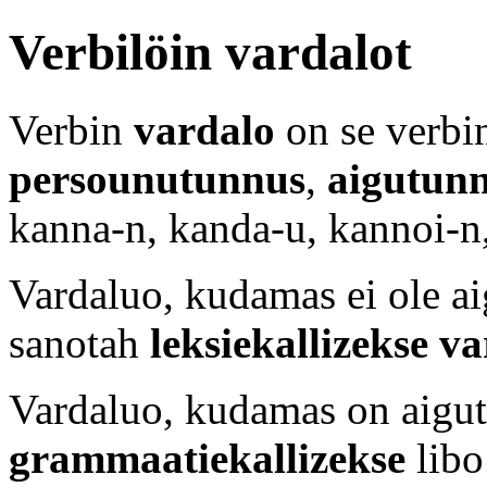
Verbilöin vardalot
Verbin
vardalo
on se verbin
persounutunnus
,
aigutun
kanna-n, kanda-u, kannoi-n
Vardaluo, kudamas ei ole ai
sanotah
leksiekallizekse v
Vardaluo, kudamas on aigut
grammaatiekallizekse
lib