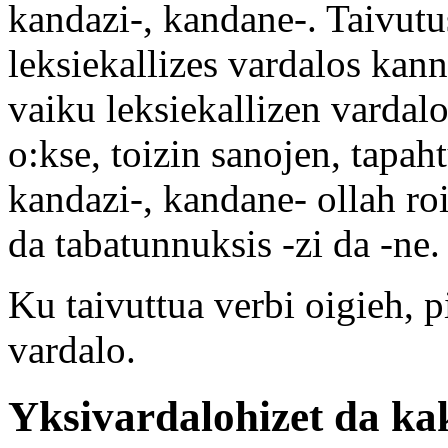
kandazi-, kandane-. Taivut
leksiekallizes vardalos kan
vaiku leksiekallizen varda
o:kse, toizin sanojen, tapah
kandazi-, kandane- ollah roi
da tabatunnuksis -zi da -ne.
Ku taivuttua verbi oigieh, 
vardalo.
Yksivardalohizet da kak