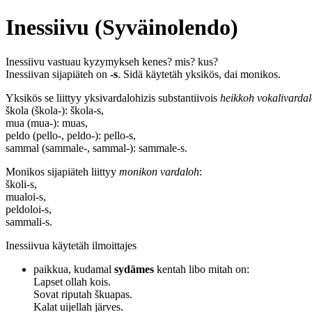
Inessiivu (Syväinolendo)
Inessiivu vastuau kyzymykseh kenes? mis? kus?
Inessiivan sijapiäteh on
-s
. Sidä käytetäh yksikös, dai monikos.
Yksikös se liittyy yksivardalohizis substantiivois
heikkoh vokalivarda
škola (škola-): škola-s,
mua (mua-): muas,
peldo (pello-, peldo-): pello-s,
sammal (sammale-, sammal-): sammale-s.
Monikos sijapiäteh liittyy
monikon vardaloh
:
školi-s,
mualoi-s,
peldoloi-s,
sammali-s.
Inessiivua käytetäh ilmoittajes
paikkua
, kudamal
sydämes
kentah libo mitah on:
Lapset ollah kois.
Sovat riputah škuapas.
Kalat uijellah järves.