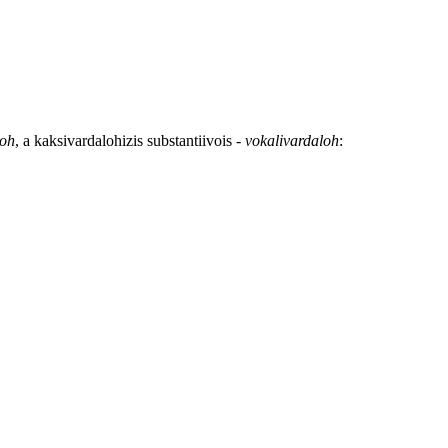
loh
, a kaksivardalohizis substantiivois -
vokalivardaloh
: