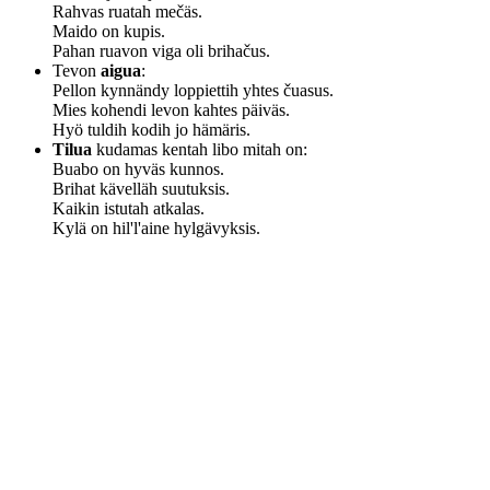
Rahvas ruatah mečäs.
Maido on kupis.
Pahan ruavon viga oli brihačus.
Tevon
aigua
:
Pellon kynnändy loppiettih yhtes čuasus.
Mies kohendi levon kahtes päiväs.
Hyö tuldih kodih jo hämäris.
Tilua
kudamas kentah libo mitah on:
Buabo on hyväs kunnos.
Brihat kävelläh suutuksis.
Kaikin istutah atkalas.
Kylä on hil'l'aine hylgävyksis.