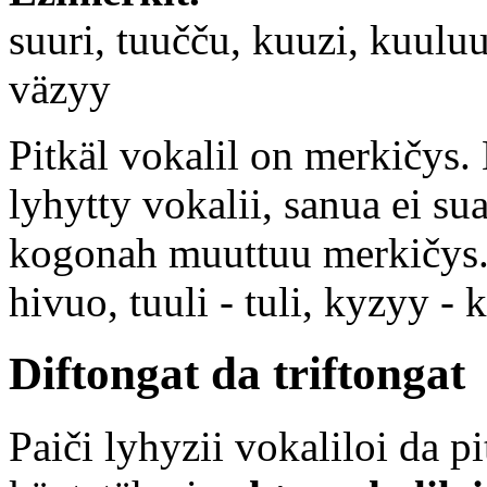
suuri, tuučču, kuuzi, kuuluu
väzyy
Pitkäl vokalil on merkičys. 
lyhytty vokalii, sanua ei sua
kogonah muuttuu merkičys.
hivuo, tuuli - tuli, kyzyy - 
Diftongat da triftongat
Paiči lyhyzii vokaliloi da pi