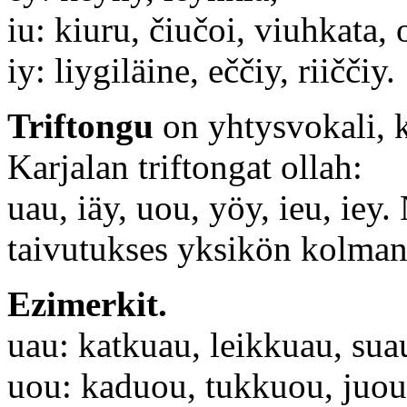
iu: kiuru, čiučoi, viuhkata,
iy: liygiläine, eččiy, riiččiy.
Triftongu
on yhtysvokali, k
Karjalan triftongat ollah:
uau, iäy, uou, yöy, ieu, iey.
taivutukses yksikön kolman
Ezimerkit.
uau: katkuau, leikkuau, sua
uou: kaduou, tukkuou, juou