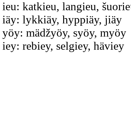
ieu: katkieu, langieu, šuori
iäy: lykkiäy, hyppiäy, jiäy
yöy: mädžyöy, syöy, myöy
iey: rebiey, selgiey, häviey