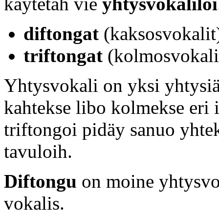
käytetäh vie
yhtysvokaliloi
diftongat
(kaksosvokalit)
triftongat
(kolmosvokalit
Yhtysvokali on yksi yhtysiä
kahtekse libo kolmekse eri 
triftongoi pidäy sanuo yhteks
tavuloih.
Diftongu
on moine yhtysvok
vokalis.