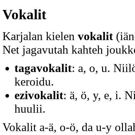
Vokalit
Karjalan kielen
vokalit
(iänd
Net jagavutah kahteh joukk
tagavokalit
: a, o, u. Nii
keroidu.
ezivokalit
: ä, ö, y, e, i.
huulii.
Vokalit a-ä, o-ö, da u-y oll