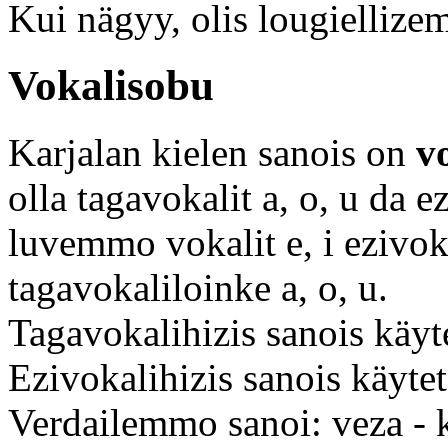
Kui nägyy, olis lougiellizem
Vokalisobu
Karjalan kielen sanois on
v
olla tagavokalit a, o, u da e
luvemmo vokalit e, i ezivoka
tagavokaliloinke a, o, u.
Tagavokalihizis sanois käytet
Ezivokalihizis sanois käytetä
Verdailemmo sanoi: veza - ke