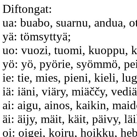
Diftongat:
ua: buabo, suarnu, andua, o
yä: tömsyttyä;
uo: vuozi, tuomi, kuoppu, 
yö: yö, pyörie, syömmö, pei
ie: tie, mies, pieni, kieli, lug
iä: iäni, viäry, miäččy, vediä
ai: aigu, ainos, kaikin, maid
äi: äijy, mäit, käit, päivy, lä
oi: oigei, koiru, hoikku, he