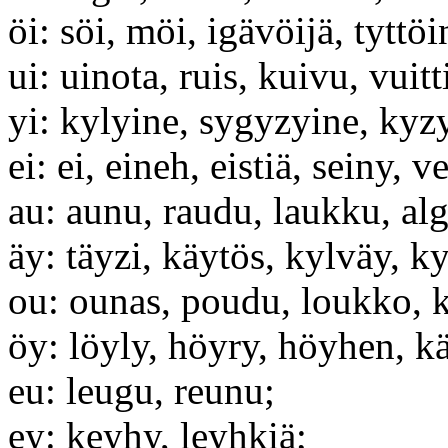
öi: söi, möi, igävöijä, tyttö
ui: uinota, ruis, kuivu, vuit
yi: kylyine, sygyzyine, kyzy
ei: ei, eineh, eistiä, seiny, v
au: aunu, raudu, laukku, alg
äy: täyzi, käytös, kylväy, k
ou: ounas, poudu, loukko, 
öy: löyly, höyry, höyhen, kä
eu: leugu, reunu;
ey: keyhy, leyhkiä;