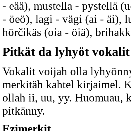
- eää), mustella - pystellä 
- öeö), lagi - vägi (ai - äi), 
hörčikäs (oia - öiä), brihakk
Pitkät da lyhyöt vokalit
Vokalit voijah olla lyhyönny
merkitäh kahtel kirjaimel. 
ollah ii, uu, yy. Huomuau, ku
pitkänny.
Ezimerkit.