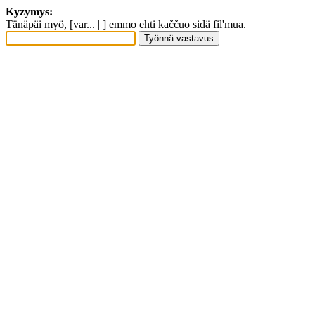
Kyzymys:
Tänäpäi myö, [var... | ] emmo ehti kaččuo sidä fil'mua.