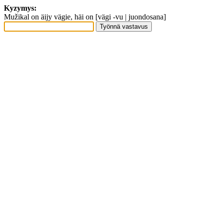
Kyzymys:
Mužikal on äijy vägie, häi on [vägi -vu | juondosana]