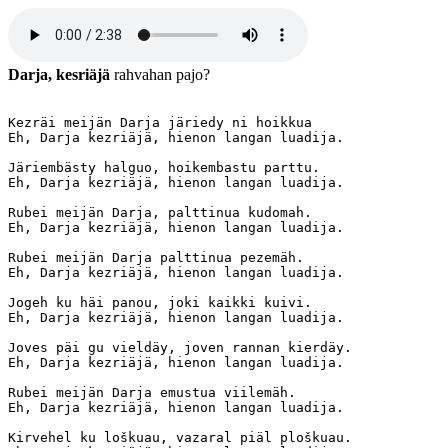
‭Darja, kesriäjä
rahvahan pajo?
Kezräi meijän Darja järiedy ni hoikkua

Eh, Darja kezriäjä, hienon langan luadija.

Järiembästy halguo, hoikembastu parttu.

Eh, Darja kezriäjä, hienon langan luadija.

Rubei meijän Darja, palttinua kudomah.

Eh, Darja kezriäjä, hienon langan luadija.

Rubei meijän Darja palttinua pezemäh.

Eh, Darja kezriäjä, hienon langan luadija.

Jogeh ku häi panou, joki kaikki kuivi.

Eh, Darja kezriäjä, hienon langan luadija.

Joves päi gu vieldäy, joven rannan kierdäy.

Eh, Darja kezriäjä, hienon langan luadija.

Rubei meijän Darja emustua viilemäh.

Eh, Darja kezriäjä, hienon langan luadija.

Kirvehel ku loškuau, vazaral piäl ploškuau.
