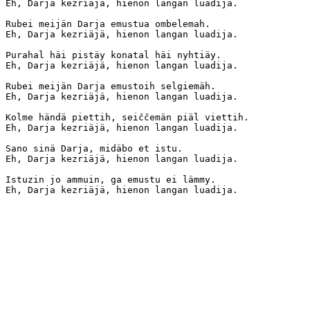
Eh, Darja kezriäjä, hienon langan luadija.

Rubei meijän Darja emustua ombelemah.

Eh, Darja kezriäjä, hienon langan luadija.

Purahal häi pistäy konatal häi nyhtiäy.

Eh, Darja kezriäjä, hienon langan luadija.

Rubei meijän Darja emustoih selgiemäh.

Eh, Darja kezriäjä, hienon langan luadija.

Kolme händä piettih, seiččemän piäl viettih.

Eh, Darja kezriäjä, hienon langan luadija.

Sano sinä Darja, midäbo et istu.

Eh, Darja kezriäjä, hienon langan luadija.

Istuzin jo ammuin, ga emustu ei lämmy.
