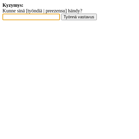
Kyzymys:
Kunne sinä [työndiä | preezensu] händy?