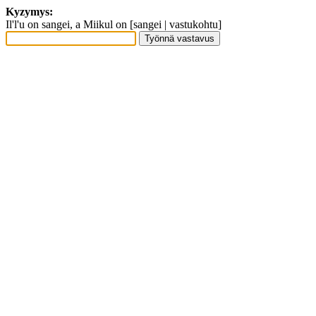
Kyzymys:
Il'l'u on sangei, a Miikul on [sangei | vastukohtu]