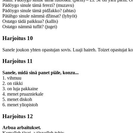
Pädöygo sinule tämä ferezi? (muzavu)
Pädöygo sinule tämä pidžakko? (ahtas)
Pätähgo sinule nämmä džinsat? (lyhyöt)
Ostatgo tädä paikkua? (kallis)
Ostatgo nämmä tuflit? (jugei)
Harjoitus 10
Sanele joukon yhten opastujan sovis. Luaji haireh. Toizet opastujat ko
Harjoitus 11
Sanele, midä sinä panet piäle, konzu...
1. vihmuu
2. on räkki
3. on luja pakkaine
4. menet pruazniekale
5. menet diskoh
6. menet yliopistoh
Harjoitus 12
Arbua arbaitukset.
Kumalleh täyzi, a tävvelleh tyhjy.