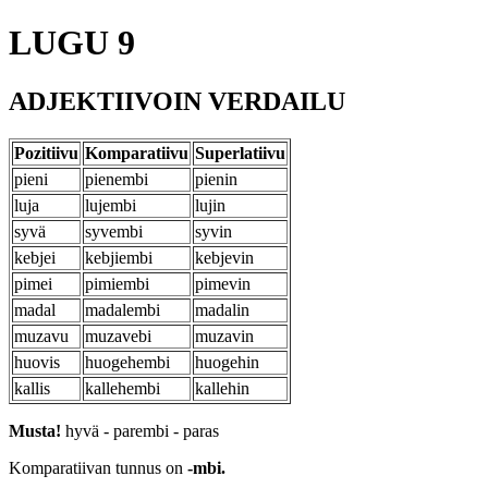
LUGU 9
ADJEKTIIVOIN VERDAILU
Pozitiivu
Komparatiivu
Superlatiivu
pieni
pienembi
pienin
luja
lujembi
lujin
syvä
syvembi
syvin
kebjei
kebjiembi
kebjevin
pimei
pimiembi
pimevin
madal
madalembi
madalin
muzavu
muzavebi
muzavin
huovis
huogehembi
huogehin
kallis
kallehembi
kallehin
Musta!
hyvä - parembi - paras
Komparatiivan tunnus on
-mbi.