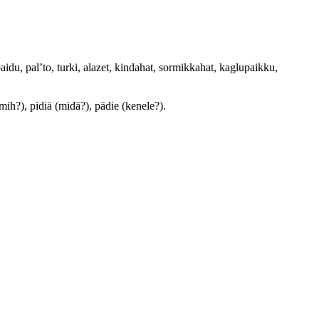
paidu, pal’to, turki, alazet, kindahat, sormikkahat, kaglupaikku,
 (mih?), pidiä (midä?), pädie (kenele?).