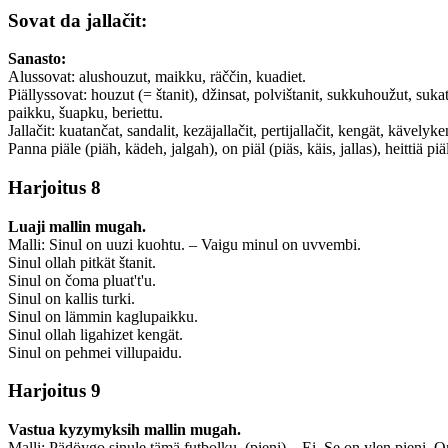
Sovat da jallačit:
Sanasto:
Alussovat: alushouzut, maikku, räččin, kuadiet.
Piällyssovat: houzut (= štanit), džinsat, polvištanit, sukkuhoužut, suka
paikku, šuapku, beriettu.
Jallačit: kuatančat, sandalit, kezäjallačit, pertijallačit, kengät, kävelyke
Panna piäle (piäh, kädeh, jalgah), on piäl (piäs, käis, jallas), heittiä p
Harjoitus 8
Luaji mallin mugah.
Malli: Sinul on uuzi kuohtu. – Vaigu minul on uvvembi.
Sinul ollah pitkät štanit.
Sinul on čoma pluat't'u.
Sinul on kallis turki.
Sinul on lämmin kaglupaikku.
Sinul ollah ligahizet kengät.
Sinul on pehmei villupaidu.
Harjoitus 9
Vastua kyzymyksih mallin mugah.
Malli: Pädöygo sinule tämä futbolku. (pieni) – Ei. Se on ylen pieni. 