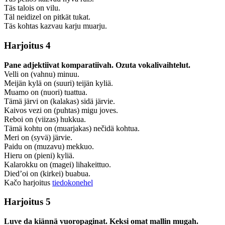
Täs talois on vilu.
Täl neidizel on pitkät tukat.
Täs kohtas kazvau karju muarju.
Harjoitus 4
Pane adjektiivat komparatiivah. Ozuta vokalivaihtelut.
Velli on (vahnu) minuu.
Meijän kylä on (suuri) teijän kyliä.
Muamo on (nuori) tuattua.
Tämä järvi on (kalakas) sidä järvie.
Kaivos vezi on (puhtas) migu joves.
Reboi on (viizas) hukkua.
Tämä kohtu on (muarjakas) nečidä kohtua.
Meri on (syvä) järvie.
Paidu on (muzavu) mekkuo.
Hieru on (pieni) kyliä.
Kalarokku on (magei) lihakeittuo.
Died’oi on (kirkei) buabua.
Kačo harjoitus
tiedokonehel
Harjoitus 5
Luve da kiännä vuoropaginat. Keksi omat mallin mugah.