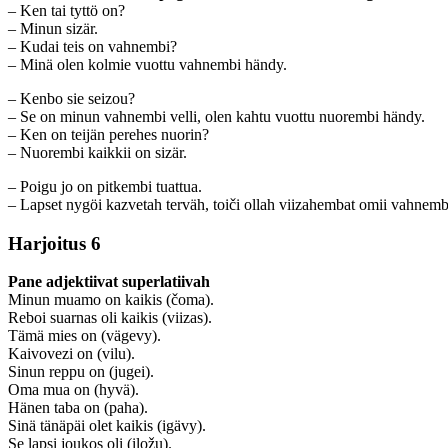
– Ken tai tyttö on?
– Minun sizär.
– Kudai teis on vahnembi?
– Minä olen kolmie vuottu vahnembi händy.
– Kenbo sie seizou?
– Se on minun vahnembi velli, olen kahtu vuottu nuorembi händy.
– Ken on teijän perehes nuorin?
– Nuorembi kaikkii on sizär.
– Poigu jo on pitkembi tuattua.
– Lapset nygöi kazvetah terväh, toiči ollah viizahembat omii vahnemb
Harjoitus 6
Pane adjektiivat superlatiivah
Minun muamo on kaikis (čoma).
Reboi suarnas oli kaikis (viizas).
Tämä mies on (vägevy).
Kaivovezi on (vilu).
Sinun reppu on (jugei).
Oma mua on (hyvä).
Hänen taba on (paha).
Sinä tänäpäi olet kaikis (igävy).
Se lapsi joukos oli (iložu).