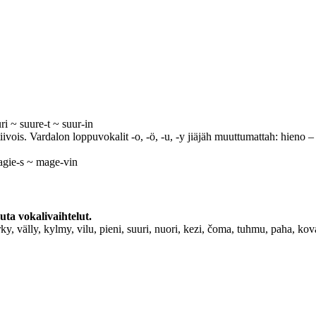
i ~ suure-t ~ suur-in
iivois. Vardalon loppuvokalit -o, -ö, -u, -y jiäjäh muuttumattah: hieno – 
agie-s ~ mage-vin
uta vokalivaihtelut.
y, välly, kylmy, vilu, pieni, suuri, nuori, kezi, čoma, tuhmu, paha, kova