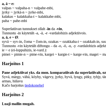
a, ä ~ e:
valpas ~ valpaha-n ~ valpahe-mbi,
jyrky ~ jyrkä-n ~ jyrke-mbi,
kalakas ~ kalakkaha-t ~ kalakkahe-mbi,
paha ~ pahe-mbi
Superlatiivan tunnukset ollah
-in
da
-vin
,
Tunnustu -in käytetäh -a, -ä, -e -vardalohizis adjektiivois.
a, ä, e ~ Ø
:
syvä ~ syv-in, čoma ~ čom-in, ozakas ~ ozakkaha-t ~ ozakkah-in, suur
Tunnustu -vin käytetäh diftongu – da -o, -ö, -u, -y -vardalohizis adjekt
ie ~ e (ei-loppuhizis, ie-vard.):
pimei ~ pimie-n ~ pime-vin, kargei ~ kargie-t ~ karge-vin, magei ~ m
Harjoitus 1
Pane adjektiivat yks. da mon. komparatiivah da superlatiivah, oz
Syvä, märgy, vähä, köyhy, vägevy, jyrky, hyvä, lyngy, pitky, tyhjy, tärk
armas, hiilavu
Kačo harjoitus
tiedokonehel
Harjoitus 2
Luaji mallin mugah.