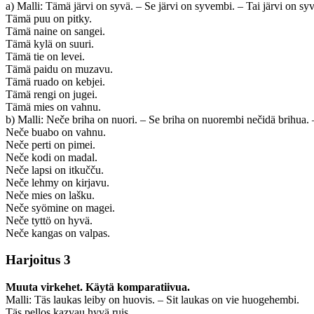
a) Malli: Tämä järvi on syvä. – Se järvi on syvembi. – Tai järvi on syv
Tämä puu on pitky.
Tämä naine on sangei.
Tämä kylä on suuri.
Tämä tie on levei.
Tämä paidu on muzavu.
Tämä ruado on kebjei.
Tämä rengi on jugei.
Tämä mies on vahnu.
b) Malli: Neče briha on nuori. – Se briha on nuorembi nečidä brihua. –
Neče buabo on vahnu.
Neče perti on pimei.
Neče kodi on madal.
Neče lapsi on itkučču.
Neče lehmy on kirjavu.
Neče mies on lašku.
Neče syömine on magei.
Neče tyttö on hyvä.
Neče kangas on valpas.
Harjoitus 3
Muuta virkehet. Käytä komparatiivua.
Malli: Täs laukas leiby on huovis. – Sit laukas on vie huogehembi.
Täs pellos kazvau hyvä ruis.