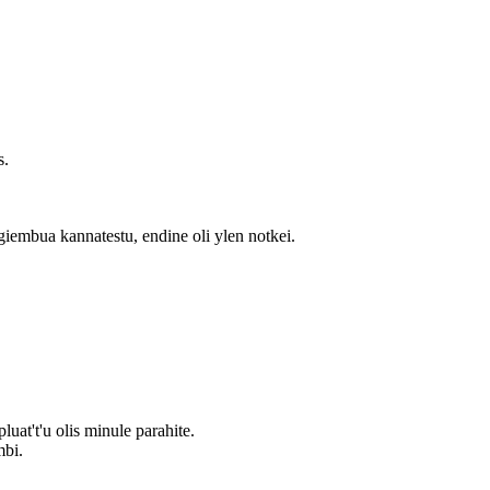
s.
giembua kannatestu, endine oli ylen notkei.
uat't'u olis minule parahite.
mbi.