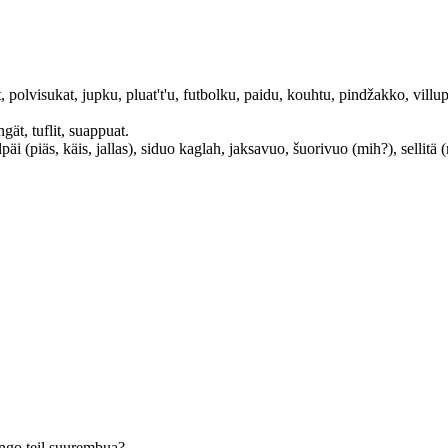
t, polvisukat, jupku, pluat't'u, futbolku, paidu, kouhtu, pindžakko, villu
ngät, tuflit, suappuat.
iälpäi (piäs, käis, jallas), siduo kaglah, jaksavuo, šuorivuo (mih?), sellitä
Ongo teil suurembua?