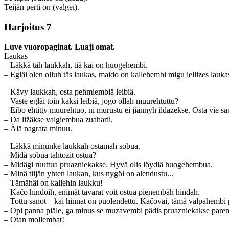
Teijän perti on (valgei).
Harjoitus 7
Luve vuoropaginat. Luaji omat.
Laukas
– Läkkä täh laukkah, tiä kai on huogehembi.
– Egläi olen olluh täs laukas, maido on kallehembi migu iellizes lauka
– Kävy laukkah, osta pehmiembiä leibiä.
– Vaste egläi toin kaksi leibiä, jogo ollah muurehtuttu?
– Eibo ehtitty muurehtuo, ni murustu ei jiännyh ildazekse. Osta vie sa
– Da ližäkse valgiembua zuaharii.
– Älä nagrata minuu.
– Läkkä minunke laukkah ostamah sobua.
– Midä sobua tahtozit ostua?
– Midägi ruuttua pruazniekakse. Hyvä olis löydiä huogehembua.
– Minä tiijän yhten laukan, kus nygöi on alendustu...
– Tämähäi on kallehin laukku!
– Kačo hindoih, enimät tavarat voit ostua pienembäh hindah.
– Tottu sanot – kai hinnat on puolendettu. Kačovai, tämä valpahembi pl
– Opi panna piäle, ga minus se muzavembi pädis pruazniekakse pare
– Otan mollembat!