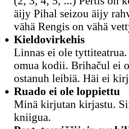
(2, 3, 4, 5, ...) Pertis o
äijy Pihal seizou äijy rah
vähä Rengis on vähä vett
Kieldovirkehis
Linnas ei ole tyttiteatrua.
omua kodii. Brihačul ei 
ostanuh leibiä. Häi ei kir
Ruado ei ole loppiettu
Minä kirjutan kirjastu. S
kniigua.