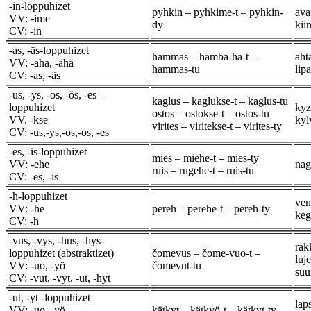
-in-loppuhizet
pyhkin – pyhkime-t – pyhkin-
avai
VV: -ime
dy
kii
CV: -in
-as, -äs-loppuhizet
hammas – hamba-ha-t –
aht
VV: -aha, -ähä
hammas-tu
lip
CV: -as, -äs
-us, -ys, -os, -ös, -es –
kaglus – kaglukse-t – kaglus-tu
loppuhizet
kyz
ostos – ostokse-t – ostos-tu
VV. -kse
kyl
virites – viritekse-t – virites-ty
CV: -us,-ys,-os,-ös, -es
-es, -is-loppuhizet
mies – miehe-t – mies-ty
VV: -ehe
nag
ruis – rugehe-t – ruis-tu
CV: -es, -is
-h-loppuhizet
ven
VV: -he
pereh – perehe-t – pereh-ty
keg
CV: -h
-vus, -vys, -hus, -hys-
rak
loppuhizet (abstraktizet)
čomevus – čome-vuo-t –
luj
VV: -uo, -yö
čomevut-tu
suu
CV: -vut, -vyt, -ut, -hyt
-ut, -yt -loppuhizet
lap
VV: -uo, -yö
kätkyt – kätkyö-t – kätkyt-ty