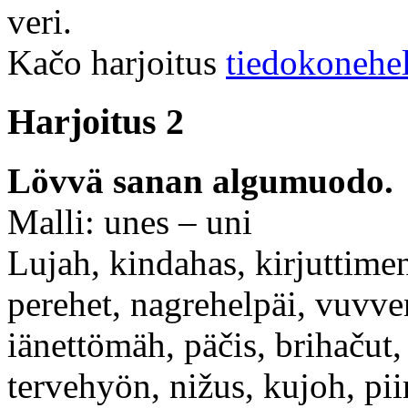
veri.
Kačo harjoitus
tiedokonehe
Harjoitus 2
Lövvä sanan algumuodo.
Malli: unes – uni
Lujah, kindahas, kirjuttimen,
perehet, nagrehelpäi, vuvven
iänettömäh, päčis, brihačut,
tervehyön, nižus, kujoh, piir