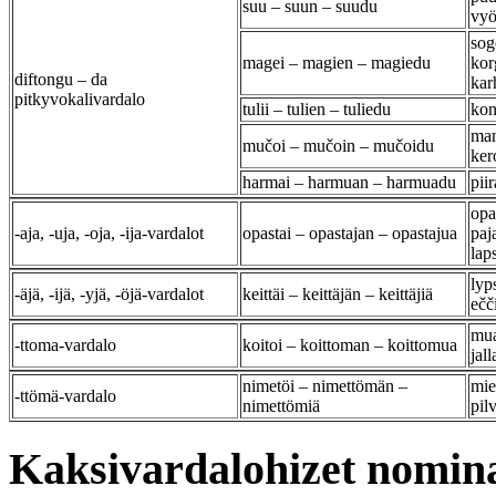
suu – suun – suudu
vy
sog
magei – magien – magiedu
kor
diftongu – da
kar
pitkyvokalivardalo
tulii – tulien – tuliedu
kond
man
mučoi – mučoin – mučoidu
kero
harmai – harmuan – harmuadu
piir
opas
-aja, -uja, -oja, -ija-vardalot
opastai – opastajan – opastajua
paja
lap
lyp
-äjä, -ijä, -yjä, -öjä-vardalot
keittäi – keittäjän – keittäjiä
ečči
mua
-ttoma-vardalo
koitoi – koittoman – koittomua
jal
nimetöi – nimettömän –
miel
-ttömä-vardalo
nimettömiä
pil
Kaksivardalohizet nomin