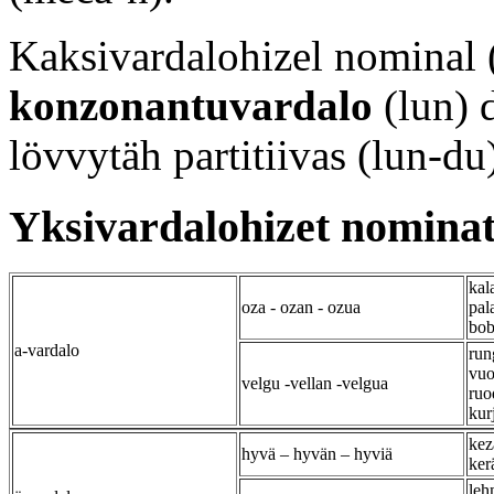
Kaksivardalohizel nominal 
konzonantuvardalo
(lun) 
lövvytäh partitiivas (lun-du)
Yksivardalohizet nomina
kal
oza - ozan - ozua
pal
bob
a-vardalo
run
vuo
velgu -vellan -velgua
ruo
kur
kez
hyvä – hyvän – hyviä
ker
leh