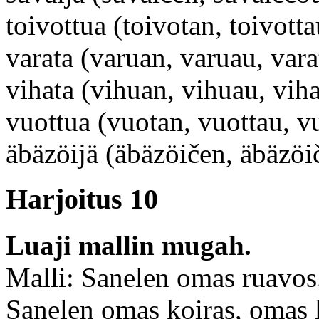
toivottua (toivotan, toivott
varata (varuan, varuau, vara
vihata (vihuan, vihuau, vih
vuottua (vuotan, vuottau, v
äbäzöijä (äbäzöičen, äbäzöi
Harjoitus 10
Luaji mallin mugah.
Malli: Sanelen omas ruavos
Sanelen omas koiras, omas