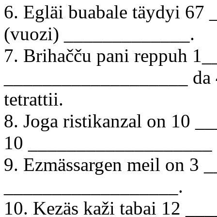
6. Egläi buabale täydyi 
(vuozi) _____________.
7. Brihačču pani reppuh 1
___________________ da
tetrattii.
8. Joga ristikanzal on 10 
10 ___________________ 
9. Ezmässargen meil on 3
__________________.
10. Kezäs kaži tabai 12 _