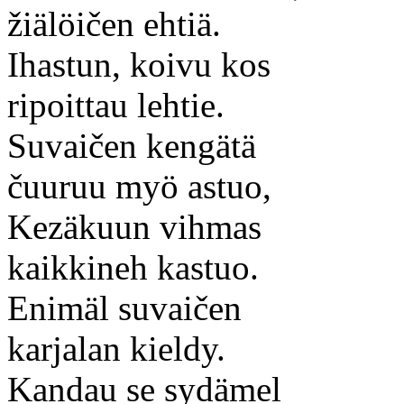
žiälöičen ehtiä.
Ihastun, koivu kos
ripoittau lehtie.
Suvaičen kengätä
čuuruu myö astuo,
Kezäkuun vihmas
kaikkineh kastuo.
Enimäl suvaičen
karjalan kieldy.
Kandau se sydämel