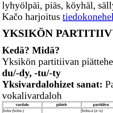
lyhyölpäi, piäs, köyhäl, säll
Kačo harjoitus
tiedokonehe
YKSIKÖN PARTITII
Kedä? Midä?
Yksikön partitiivan piätteh
du/-dy, -tu/-ty
Yksivardalohizet sanat:
Pa
vokalivardaloh
vardalo
piäteh
partitiivu
boba (boba-)
bobu-a (a~u)