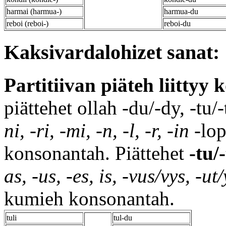
harmai (harmua-)
harmua-du
reboi (reboi-)
reboi-du
Kaksivardalohizet sanat:
Partitiivan piäteh liitty
piättehet ollah -du/-dy, -tu/
ni, -ri, -mi, -n, -l, -r, -in
-lop
konsonantah. Piättehet
-tu/
as, -us, -es, is, -vus/vys, -ut/
kumieh konsonantah.
tuli
tul-du