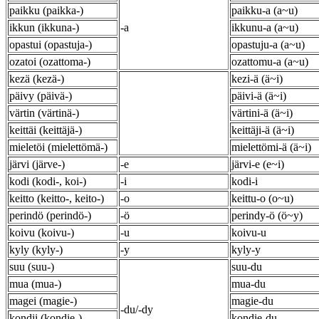
paikku (paikka-)
paikku-a (a~u)
ikkun (ikkuna-)
-a
ikkunu-a (a~u)
opastui (opastuja-)
opastuju-a (a~u)
ozatoi (ozattoma-)
ozattomu-a (a~u)
kezä (kezä-)
kezi-ä (ä~i)
päivy (päivä-)
päivi-ä (ä~i)
värtin (värtinä-)
värtini-ä (ä~i)
keittäi (keittäjä-)
keittäji-ä (ä~i)
mieletöi (mielettömä-)
mielettömi-ä (ä~i)
järvi (järve-)
-e
järvi-e (e~i)
kodi (kodi-, koi-)
-i
kodi-i
keitto (keitto-, keito-)
-o
keittu-o (o~u)
perindö (perindö-)
-ö
perindy-ö (ö~y)
koivu (koivu-)
-u
koivu-u
kyly (kyly-)
-y
kyly-y
suu (suu-)
suu-du
mua (mua-)
mua-du
magei (magie-)
magie-du
-du/-dy
kondii (kondie-)
kondie-du