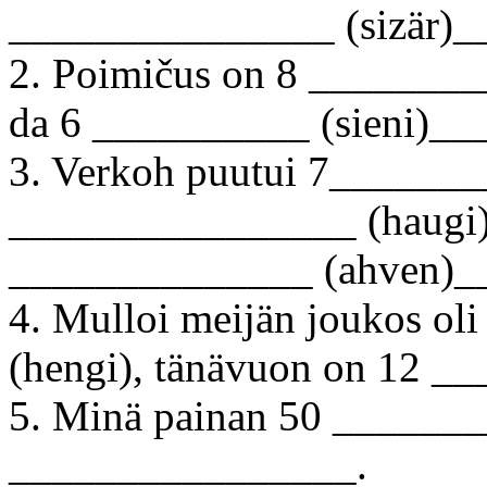
_______________ (sizär)
2. Poimičus on 8 _______
da 6 __________ (sieni)_
3. Verkoh puutui 7_______
________________ (haugi
______________ (ahven)_
4. Mulloi meijän joukos o
(hengi), tänävuon on 12 
5. Minä painan 50 ______
________________.