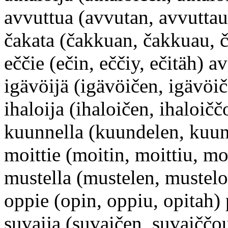
avvuttua (avvutan, avvutta
čakata (čakkuan, čakkuau, č
eččie (ečin, eččiy, ečitäh) a
igävöijä (igävöičen, igävöič
ihaloija (ihaloičen, ihaloičč
kuunnella (kuundelen, kuu
moittie (moitin, moittiu, mo
mustella (mustelen, mustelo
oppie (opin, oppiu, opitah)
suvaija (suvaičen, suvaiččo