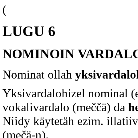
(
LUGU 6
NOMINOIN VARDAL
Nominat ollah
yksivardalo
Yksivardalohizel nominal 
vokalivardalo (meččä) da
h
Niidy käytetäh ezim. illatii
(mečä-n).