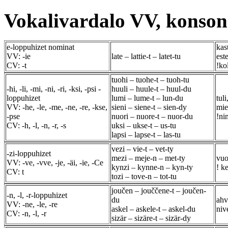
Vokalivardalo VV, konso
e-loppuhizet nominat
kast
VV: -ie
late – lattie-t – latet-tu
este
CV: -t
!ko
tuohi – tuohe-t – tuoh-tu
-hi, -li, -mi, -ni, -ri, -ksi, -psi -
huuli – huule-t – huul-du
loppuhizet
lumi – lume-t – lun-du
tuli
VV: -he, -le, -me, -ne, -re, -kse,
sieni – siene-t – sien-dy
miel
-pse
nuori – nuore-t – nuor-du
!ni
CV: -h, -l, -n, -r, -s
uksi – ukse-t – us-tu
lapsi – lapse-t – las-tu
vezi – vie-t – vet-ty
-zi-loppuhizet
mezi – meje-n – met-ty
vuoz
VV: -ve, -vve, -je, -äi, -ie, -Ce
kynzi – kynne-n – kyn-ty
! k
CV: t
tozi – tove-n – tot-tu
joučen – jouččene-t – joučen-
-n, -l, -r-loppuhizet
du
ahv
VV: -ne, -le, -re
askel – askele-t – askel-du
niv
CV: -n, -l, -r
sizär – sizäre-t – sizär-dy