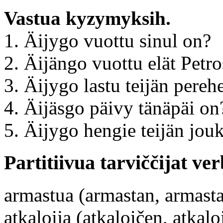
Vastua kyzymyksih.
1. Äijygo vuottu sinul on?
2. Äijängo vuottu elät Petr
3. Äijygo lastu teijän pereh
4. Äijäsgo päivy tänäpäi on
5. Äijygo hengie teijän jou
Partitiivua tarviččijat ver
armastua (armastan, armast
atkaloija (atkaloičen, atkal