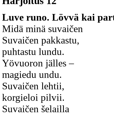
Harjoitus 12
Luve runo. Lövvä kai parti
Midä minä suvaičen
Suvaičen pakkastu,
puhtastu lundu.
Yövuoron jälles –
magiedu undu.
Suvaičen lehtii,
korgieloi pilvii.
Suvaičen šelailla