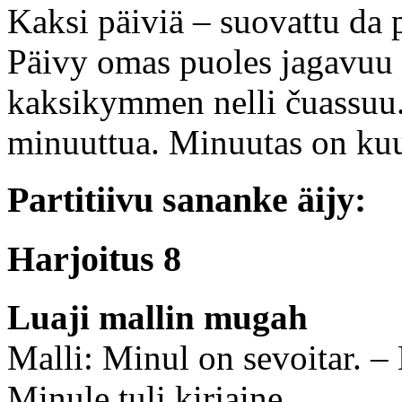
Kaksi päiviä – suovattu da 
Päivy omas puoles jagavuu
kaksikymmen nelli čuassu
minuuttua. Minuutas on k
Partitiivu sananke äijy:
Harjoitus 8
Luaji mallin mugah
Malli: Minul on sevoitar. –
Minule tuli kirjaine.