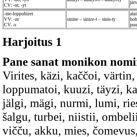
jär
CV: -ut, -yt
-ine-loppuhizet
ala
VV: -ze
sinine – sinize-t – sinis-ty
hob
CV. -s
puu
Harjoitus 1
Pane sanat monikon nomin
Virites, käzi, kaččoi, värtin
loppumatoi, kuuzi, täyzi, kada
jälgi, mägi, nurmi, lumi, rie
šalgu, turbei, niistii, ombel
vičču, akku, mies, čomevus,