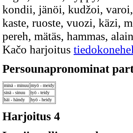
kondii, jänöi, kudžoi, varoi, 
kaste, ruoste, vuozi, käzi, m
pereh, mätäs, hammas, alaine
Kačo harjoitus
tiedokonehe
Persounapronominat parti
minä - minuu
myö - meidy
sinä - sinuu
työ - teidy
häi - händy
hyö - heidy
Harjoitus 4