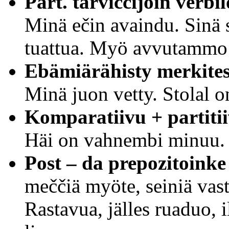
Part. tarviččijoin verbi
Minä ečin avaindu. Sinä 
tuattua. Myö avvutammo
Ebämiärähisty merkite
Minä juon vetty. Stolal o
Komparatiivu + partiti
Häi on vahnembi minuu. 
Post – da prepozitoinke
meččiä myöte, seiniä vas
Rastavua, jälles ruaduo, 