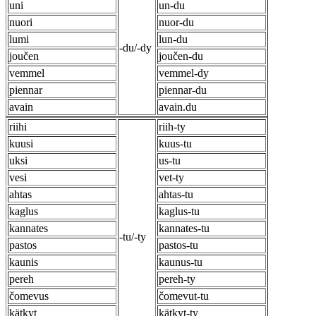
uni
un-du
nuori
nuor-du
lumi
lun-du
-du/-dy
joučen
joučen-du
vemmel
vemmel-dy
piennar
piennar-du
avain
avain.du
riihi
riih-ty
kuusi
kuus-tu
uksi
us-tu
vesi
vet-ty
ahtas
ahtas-tu
kaglus
kaglus-tu
kannates
kannates-tu
-tu/-ty
pastos
pastos-tu
kaunis
kaunus-tu
pereh
pereh-ty
čomevus
čomevut-tu
kätkyt
kätkyt-ty