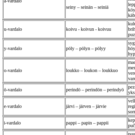
ä-vardalo
lep
seiny – seinän – seiniä
köy
käbä
kul
u-vardalo
koivu - koivun - koivuu
bri
puz
syg
y-vardalo
pöly – pölyn – pölyy
höy
hy
mad
men
o-vardalo
loukko – loukon – loukkuo
ver
var
pez
ö-vardalo
perindö – perindön – perindyö
yks
vell
e-vardalo
järvi – järven – järvie
regi
sor
kep
i-vardalo
pappi – papin – pappii
puč
puu,