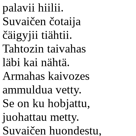
palavii hiilii.
Suvaičen čotaija
čäigyjii tiähtii.
Tahtozin taivahas
läbi kai nähtä.
Armahas kaivozes
ammuldua vetty.
Se on ku hobjattu,
juohattau metty.
Suvaičen huondestu,