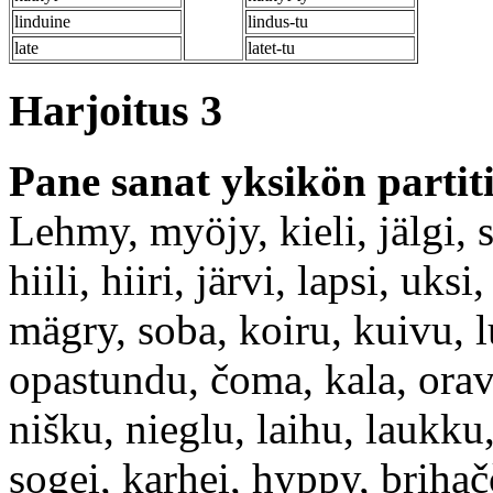
linduine
lindus-tu
late
latet-tu
Harjoitus 3
Pane sanat yksikön partit
Lehmy, myöjy, kieli, jälgi, s
hiili, hiiri, järvi, lapsi, uks
mägry, soba, koiru, kuivu, l
opastundu, čoma, kala, orav
nišku, nieglu, laihu, laukku,
sogei, karhei, hyppy, brihač