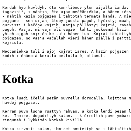
Kerdah hyö kuvldyh, čto ken-liénöv ylen äijallä iändäv 
tagazin!", i nähtih, čto ajav meččäniékka, a hänen iéss
- nähtih kazin pojgazen i tahtotah temmata händä. A mié
pojgane - sen sijah, čtoby juosta pagoh, hyčistyj muah,
gurvisti i kaččov kojrih. Katja pöllästyj kojrié, ravah
pagoh. Vasja, mi vajn oli vägié, lähti juoksemah kazin 
yhteh ajgah kojrién ke tuli hänen luo. Kojrat tahtottyh
pojgazen, no Vasja vačallah viéri hänen piällä i pejtti
kojrista.

Meččäniékka tuli i ajoj kojrat iäres. A kazin pojgazen 
kodih i énämbiä keralla pellolla éj ottanut.

Kotka
Kotka luadi ičellä pezän suvrella dorogalla, lojttona m
havdoj pojgazet.

Kerran puvn luona ruattyh rahvas, a kotka lendi pezän l
ke.  Ihmizet dogadittyh kalan, i kiérrettih puvn ymbäri
ringumah i lykkimäh kotkah kivillä.

Kotka kirvotti kalan, ihmizet nostettyh se i lähtiéttih