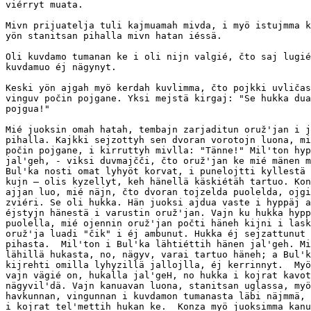
viérryt muata.

Mivn prijuatelja tuli kajmuamah mivda, i myö istujmma k
yön stanitsan pihalla mivn hatan iéssä.

Oli kuvdamo tumanan ke i oli nijn valgié, čto saj lugié
kuvdamuo éj nägynyt.

Keski yön ajgah myö kerdah kuvlimma, čto pojkki uvličas
vinguv počin pojgane. Yksi mejstä kirgaj: "Se hukka dua
pojgua!"

Mié juoksin omah hatah, tembajn zarjaditun oruž'jan i j
pihalla. Kajkki sejzottyh sen dvoran vorotojn luona, mi
počin pojgane, i kirruttyh mivlla: "Tänne!" Mil'ton hyp
jal'geh, - viksi duvmajčči, čto oruž'jan ke mié mänen m
Bul'ka nosti omat lyhyöt korvat, i punelojtti kyllestä 
kujn — olis kyzellyt, keh hänellä käskiétäh tartuo. Kon
ajjan luo, mié näjn, čto dvoran tojzelda puolelda, ojgi
zviéri. Se oli hukka. Hän juoksi ajdua vaste i hyppäj a
éjstyjn hänestä i varustin oruž'jan. Vajn ku hukka hypp
puolella, mié ojennin oruž'jan počti häneh kijni i lask
oruž'ja luadi "čik" i éj ambunut. Hukka éj sejzattunut 
pihasta.  Mil'ton i Bul'ka lähtiéttih hänen jal'geh. Mi
lähillä hukasta, no, nägyv, varai tartuo häneh; a Bul'k
kijrehti omilla lyhyzillä jallojlla, éj kerrinnyt.  Myö
vajn vägié on, hukalla jal'geH, no hukka i kojrat kavot
nägyvil'dä. Vajn kanuavan luona, stanitsan uglassa, myö
havkunnan, vingunnan i kuvdamon tumanasta läbi näjmmä, 
i kojrat tel'mettih hukan ke.  Konza myö juoksimma kanu