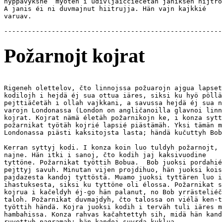
hyppävyksné  myöten i udivljaiččiéčetah janiksen hijtro
A janis éi ni duvmajnut hiitrujja. Hän vajn kajkkié

varuav.

Požarnojt kojrat
Rigeneh olettelov, čto linnojssa požuarojn ajgua lapset
kodilojh i hejdä éj sua ottua iäres, siksi ku hyö pöllä
pejttiäčetäh i ollah vajkkani, a savussa hejdä éj sua n
varojn Londonassa (London on angličanoilla glavnoi linn
kojrat. Kojrat nämä életäh požarnikojn ke, i konza sytt
požarnikat työtäh kojrié lapsié piästämäh. Yksi tämän m
Londonassa piästi kaksitojsta lasta; händä kučuttyh Bob
Kerran syttyj kodi. I konza koin luo tuldyh požarnojt, 
najne. Hän itki i sanoj, čto kodih jaj kaksivuodine

tyttöne. Požarnikat työttih Bobua.  Bob juoksi pordahié
pejttyj savuh. Minutan vijen projdihuo, hän juoksi kois
pajdazesta kandoj tyttöstä. Muamo juoksi tyttären luo i
ihastuksesta, siksi ku tyttöne oli élossa. Požarnikat s
kojrua i kačeldyh éj-go hän palanut, no Bob yrrästeliéč
taloh. Požarnikat duvmajdyh, čto talossa on viélä ken-t
työttih händä. Kojra juoksi kodih i terväh tuli iäres m
hambahissa. Konza rahvas kačahtettyh sih, midä hän kand
ruvettyh nagramah: hän kandoj suvrda kuklua. 
