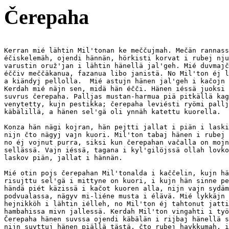
Čerepaha
Kerran mié lähtin Mil'tonan ke meččujmah. Mečän rannass
éčiskelemäh, ojendi hännän, hörkisti korvat i rubej nju
varustin oruž'jan i lähtin hänellä jal'geh. Mié duvmajč
éččiv meččäkanua, fazanua libo janistä. No Mil'ton éj l
a kiändyj pellolla.  Mié astujn hänen jal'geh i kačojn 
Kerdah mié näjn sen, midä hän éčči. Hänen iéssä juoksi 
suvrus čerepaha. Palljas mustan-harmua piä pitkällä kag
venytetty, kujn pestikka; čerepaha leviésti ryömi pallj
käbälillä, a hänen sel'gä oli ynnäh katettu kuorella.

Konza hän nägi kojran, hän pejtti jallat i piän i laski
nijn čto nägyj vajn kuori. Mil'ton tabaj hänen i rubej 
no éj vojnut purra, siksi kun čerepahan vačalla on mojn
sellässä. Vajn iéssä, tagana i kyl'gilöjssä ollah lovko
laskov piän, jallat i hännän.

Mié otin pojs čerepahan Mil'tonalda i kaččelin, kujn hä
risujttu sel'gä i mittyne on kuori, i kujn hän sinne pe
händä piét käzissä i kačot kuoren alla, nijn vajn sydäm
podvualassa, nägyv mi-liéne musta i élävä. Mié lykkäjn 
hejnikköh i lähtin iélleh, no Mil'ton éj tahtonut jatti
hambahissa mivn jallessä. Kerdah Mil'ton vingahti i työ
Čerepaha hänen suvssa ojendi käbälän i rijbaj hänellä s
nijn suvttuj hänen piällä tästä, čto rubej havkkumah, i