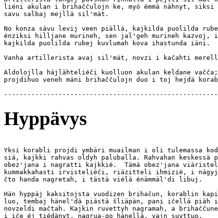
liéni akulan i brihaččulojn ke, myö émmä nähnyt, siksi 
savu salbaj mejllä sil'mät.

No konza sävu levij veen piällä, kajkilda puolilda rube
énziksi hilljane murineh, sen jal'geh murineh kazvoj, i
kajkilda puolilda rubej kuvlumah kova ihastunda iäni.

Vanha artillerista avaj sil'mät, novzi i kačahti merell
Aldolojlla häjlähteliéči kuolluon akulan keldane vačča;
projdihuo veneh mäni brihaččulojn duo i toj hejdä korab
Hyppävys
Yksi korabli projdi ymbäri muailman i oli tulemassa kod
siä, kajkki rahvas oldyh paluballa. Rahvahan keskessä p
obez'jana i nagratti kajkkié.  Tämä obez'jana viäristel
kummakkahasti irvisteliéči, riäzitteli ihmizié, i nägyj
čto handa nagretah, i tästä viélä énämmäl'di libuj.

Hän hyppäj kaksitojsta vuodizen brihačun, korablin kapi
luo, tembaj hänel'dä piästä šliäpän, pani ičellä piäh i
novzeldi mačtah. Kajkin ruvettyh nagramah, a brihaččune
i iče éj tiédänyt, nagrua-go hänellä, vajn suvttuo.
