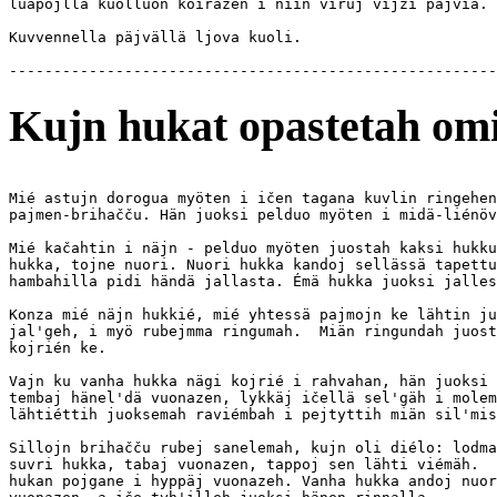
luapojlla kuolluon koirazen i niin viruj vijzi päjviä.

Kuvvennella päjvällä ljova kuoli.

Kujn hukat opastetah omi
Mié astujn dorogua myöten i ičen tagana kuvlin ringehen
pajmen-brihačču. Hän juoksi pelduo myöten i midä-liénöv
Mié kačahtin i näjn - pelduo myöten juostah kaksi hukku
hukka, tojne nuori. Nuori hukka kandoj sellässä tapettu
hambahilla pidi händä jallasta. Émä hukka juoksi jalles
Konza mié näjn hukkié, mié yhtessä pajmojn ke lähtin ju
jal'geh, i myö rubejmma ringumah.  Miän ringundah juost
kojrién ke.

Vajn ku vanha hukka nägi kojrié i rahvahan, hän juoksi 
tembaj hänel'dä vuonazen, lykkäj ičellä sel'gäh i molem
lähtiéttih juoksemah raviémbah i pejtyttih miän sil'mis
Sillojn brihačču rubej sanelemah, kujn oli diélo: lodma
suvri hukka, tabaj vuonazen, tappoj sen lähti viémäh.  
hukan pojgane i hyppäj vuonazeh. Vanha hukka andoj nuor