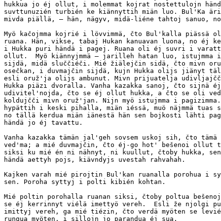
hukkua jo éj ollut, i molemmat kojrat nostettulojn händ
suvttunuzién turbién ke kiännyttih miän luo. Bul'Ka äri
mivda piällä, — hän, nägyv, midä-liéne tahtoj sanuo, no
Myö kačojmma kojrié i lövvimmä, čto Bul'kalla piässä ol
ruana. Hän, vikse, tabaj Hukan kanuavan luona, no éj ke
i Hukka puri händä i pagej. Ruana oli éj suvri i varatt
ollut.  Myö kiännyjmmä — jarilleh hatan luo, istujmma i
sijdä, midä sluččiéči. Mié žiälejčin sidä, čto mivn oru
osečkan, i duvmajčin sijdä, kujn Hukka olijs jiänyt täl
esli oruž'ja olijs ambunut. Mivn prijuatelja udivljajčč
Hukka piäzi dvoralla. Vanha kazakka sanoj, čto sijnä éj
udivitel'nojda, čto se éj ollut hukka, a čto se oli ved
koldujčči mivn oruž'jan. Nijn myö istujmma i pagizimma.
hypättih i keski pihalla, miän iéssä, muö näjmmä tuas s
no tällä kerdua miän iänestä hän sen bojkosti lähti pag
händä jo éj tavattu.

Vanha kazakka tämän jal'geh sovsem uskoj sih, čto tämä 
ved'ma; a mié duvmajčin, čto éj-go hot' bešenoi ollut t
siksi ku mié én ni nähnyt, ni kuullut, čtoby hukka, sen
händä aettyh pojs, kiävndyjs uvestah rahvahah.

Kajken varah mié pirojtin Bul'kan ruanalla porohua i sy
sen. Poroha syttyj i polti kibién kohtan.

Mié poltin porohalla ruanan siksi, čtoby poltua bešenoj
se éj kerrinnyt viélä imettyö vereh.  Esli že njolgi pu
imittyj vereh, ga mié tiézin, čto verdä myöten se levié
rungua myöten, i sillojn jo parandua éj sua.
