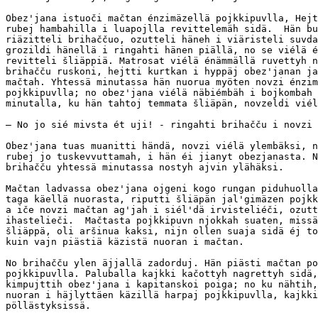
Obez'jana istuoči mačtan énzimäzellä pojkkipuvlla, Hejt
rubej hambahilla i luapojlla revittelemäh sidä.  Hän bu
riäzitteli brihaččuo, ozutteli häneh i viäristeli suvda
grozildi hänellä i ringahti hänen piällä, no se viélä é
revitteli šliäppiä. Matrosat viélä énämmällä ruvettyh n
brihačču ruskoni, hejtti kurtkan i hyppäj obez'janan ja
mačtah. Yhtessä minutassa hän nuorua myöten novzi énzim
pojkkipuvlla; no obez'jana viélä näbiémbäh i bojkombah 
minutalla, ku hän tahtoj temmata šliäpän, novzeldi viél
— No jo sié mivsta ét uji! - ringahti brihačču i novzi 
Obez'jana tuas muanitti händä, novzi viélä ylembäksi, n
rubej jo tuskevvuttamah, i hän éi jianyt obezjanasta. N
brihačču yhtessä minutassa nostyh ajvin ylähäksi.

Mačtan ladvassa obez'jana ojgeni kogo rungan piduhuolla
taga käellä nuorasta, riputti šliäpän jal'gimäzen pojkk
a iče novzi mačtan ag'jah i siél'dä irvisteliéči, ozutt
ihastelieči.  Mačtasta pojkkipuvn njokkah suaten, missä
šliäppä, oli aršinua kaksi, nijn ollen suaja sidä éj to
kuin vajn piästiä käzistä nuoran i mačtan.

No brihačču ylen äjjallä zadorduj. Hän piästi mačtan po
pojkkipuvlla. Paluballa kajkki kačottyh nagrettyh sidä,
kimpujttih obez'jana i kapitanskoi poiga; no ku nähtih,
nuoran i häjlyttäen käzillä harpaj pojkkipuvlla, kajkki
pöllästyksissä.
