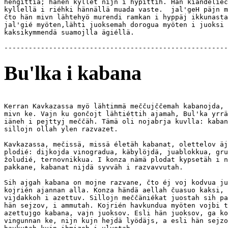
hengittiä; hänen kyllet nijn i hypittih. Hän kiändeliéč
kyllellä i riéhki hännällä muada vaste.  jal'geH päjn m
čto hän mivn lähtehyö murendi ramkan i hyppäj ikkunasta
jal'gié myöten,lähti juoksemah dorogua myöten i juoksi 
kaksikymmendä suamojlla ägiéllä.

Bu'lka i kabana
Kerran Kavkazassa myö lähtimmä meččujččemah kabanojda, 
mivn ke. Vajn ku gončojt lähtiéttih ajamah, Bul'ka yrrä
iäneh i pejttyj meččäh. Tämä oli nojabrja kuvlla: kaban
sillojn ollah ylen razvazet.

Kavkazassa, mečissä, missä életäh kabanat, olettelov äj
plodié: dijkojda vinogradua, käbylöjdä, juablokkua, gru
žoludié, ternovnikkua. I konza nämä plodat kypsetäh i n
pakkane, kabanat nijdä syvväh i razvavvutah.

Sih ajgah kabana on mojne razvane, čto éj voj kodvua ju
kojrién ajannan alla. Konza händä aellah čuasuo kaksi, 
vijdakkoh i azettuv. Sillojn meččäniékat juostah sih pa
hän sejzov, i ammutah. Kojrién havkundua myöten vojbi t
azettujgo kabana, vajn juoksov. Esli hän juoksov, ga ko
vingunnan ke, nijn kujn hejdä lyödäjs, a esli hän sejzo