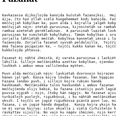
Kavkazassa dijkojlojda kanojda kučutah fazanojksi.  Hej
äjja, čto hyö ollah siélä huogehemmat kodi kanojda. Faz
meččujjah kobylkan ke, puvn alda i kojralla jalgeh koby
meččujjah näjn: otetah parusinua, kijnnitetäh se ramkah
ramkua azetetah perekladinan.  A parusinah luaitah lovk
parusinan ke nimitetäh kobylkaksi. Tämän kobylkan i oru
zorjalla lähtiétäh meččäh. Kobylkua kannetah iéssä i lo
fazanojda. Zorjalla fazanat syvväh peldolojlla.  Tojčči
émä fazana pojgazién ke, — tojčči kukko kanan ke, tojčč
kukkolojda yhtessä.

Fazanat éj nähtä ihmistä, éj varata parusinua i laskiét
lähillä. Sillojn meččäniékka azettav kobylkan, ojendav 
lovkkoh i ambuv omua valličendua myöten.

Puvn alda meččujjah näjn: laskiétah dvorovojn kojrazen 
hänen jal'geh. Konza kojra lövdäv fazanan, hän hyppiäv 
Fazana lendäv puvh, i sillojn kojra rubiév händä

havkkumah. Meččäniékka tulov havkundah i ambuv fazanan 
meččujčenda olijs kebié, ku fazana istuočijs puvh lagié
puvssa ojgiéh — nijn, čtoby hän nägyjs. No fazanat ajvi
turbiélojh puvlojh, rigiékössä, i ku nähtäh meččäniékan
oksih. I tojčči on jugié rigiékössä piästä puvn luo, mi
fazana, i on jugié händä dogadié.  Konza kojra yksin ha
se éj varua kojrua: istuv oksalla i viélä čirhistelöv h
räskyttäv sijvillä. No vajn ku nägöv ihmizen, nijn kerr