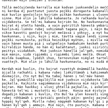
havkutah kujn ihmizeh i ulvotah.

Tällä meččujčenda kerralla mié kodvan juoksendelin mečč
ni kerdua éj puvttunut juosta pojkki dorogasta kabanall
mié kuvlin gončojlojn kojrién pitkän havkunnan i ulvonn
sinne. Mié olin jo lähillä kabanasta. Jo račkanda kuvlu
vijdakosta. Se tel'mi kabana kojrién ke. No havkunnasta
kojrat éj otettu händä, a vajn pyörittih hänestä ymbäri
kuvlin—mi-liénöv rubej sohizemah tagana päjn, i näjn Bu
vikse kavotti gončojt kojrat mečässä i yöksyj, a nyt ku
havkunnan, i nijn, kujn i mié, tävttä vägié lendi sinne
pojkki nurmikosta, pitkiä heinikkyö myöten, i mivlla nä
vajn hänen musta piä i valgnélojn hambahién keskeh purt
kirraldiin händä, no hän éj kačahtanut, juoksi siiričči
peittyi viidakkoh.  Mié juoksin hänellä jal'geh, nomidä
mié mänin, sidä rigiémbi i rigiémbi liéni meččä. Oksat 
mivlda šuapkua, lyödih ihuo, ternovnikan niéglat tartel
vuattejh. Mié olin jo lähillä havkunnasta, no ni midä é
Kerdah mié kuvlin, čto kojrat ruvettyh énämmällä havkku
äjjallä račkahti i kabana rubej liékittämäh i kahizemah
duvmajčin, čto nyt Bul'Ka tabaj hänen i tel'mäv hänen

ke. Jal'gimäzIllä vägilöjllä mié juoksin vijdakosta läb
pajkalla. Kajkista sagiémmassa vijdakossa mié näjn kir'
kojran. Hän havkkuj i ulvoj yhtellä pajkalla, i askelen
hänestä tel'mi i mustotti mi-liéne.  Konza mié éjstyjn 
dogadijn kabanan i kuvlin, čto Bul'ka ylen kovasti ving
rubej röhkämäh i yrrästiäči gončojh päjn: gončoj pajnal
hyppäj kyl'geh. Mivlla rubej nägymäh kabanan kyl'gi i p
hänen kyl'geh i ammujn. Mié näjn, čto puvtujn. Kabana r