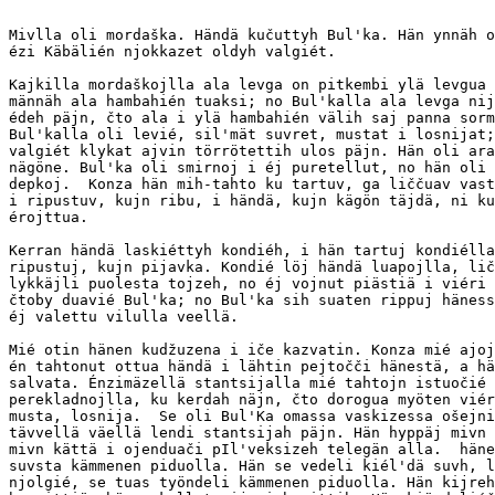
Mivlla oli mordaška. Händä kučuttyh Bul'ka. Hän ynnäh o
ézi Käbälién njokkazet oldyh valgiét.

Kajkilla mordaškojlla ala levga on pitkembi ylä levgua 
männäh ala hambahién tuaksi; no Bul'kalla ala levga nij
édeh päjn, čto ala i ylä hambahién välih saj panna sorm
Bul'kalla oli levié, sil'mät suvret, mustat i losnijat;
valgiét klykat ajvin törrötettih ulos päjn. Hän oli ara
nägöne. Bul'ka oli smirnoj i éj puretellut, no hän oli 
depkoj.  Konza hän mih-tahto ku tartuv, ga liččuav vast
i ripustuv, kujn ribu, i händä, kujn kägön täjdä, ni ku
érojttua.

Kerran händä laskiéttyh kondiéh, i hän tartuj kondiélla
ripustuj, kujn pijavka. Kondié löj händä luapojlla, lič
lykkäjli puolesta tojzeh, no éj vojnut piästiä i viéri 
čtoby duavié Bul'ka; no Bul'ka sih suaten rippuj häness
éj valettu vilulla veellä.

Mié otin hänen kudžuzena i iče kazvatin. Konza mié ajoj
én tahtonut ottua händä i lähtin pejtočči hänestä, a hä
salvata. Énzimäzellä stantsijalla mié tahtojn istuočié 
perekladnojlla, ku kerdah näjn, čto dorogua myöten viér
musta, losnija.  Se oli Bul'Ka omassa vaskizessa ošejni
tävvellä väellä lendi stantsijah päjn. Hän hyppäj mivn 
mivn kättä i ojenduači pIl'veksizeh telegän alla.  häne
suvsta kämmenen piduolla. Hän se vedeli kiél'dä suvh, l
njolgié, se tuas työndeli kämmenen piduolla. Hän kijreh