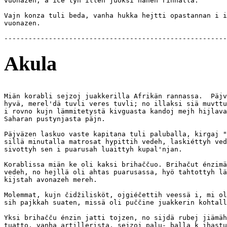
vuonazen, a iče tyh'illeh juoksi hänen rinnalla.

Vajn konza tuli beda, vanha hukka hejtti opastannan i i
vuonazen.

Akula
Miän korabli sejzoj juakkerilla Afrikän rannassa.  Päjv
hyvä, merel'dä tuvli veres tuvli; no illaksi siä muvttu
i rovno kujn lämmitetystä kivguasta kandoj mejh hijlava
Saharan pustynjasta päjn.

Päjväzen laskuo vaste kapitana tuli paluballa, kirgaj "
sillä minutalla matrosat hypittih vedeh, laskiéttyh ved
sivottyh sen i puarusah luaittyh kupal'njan.

Korablissa miän ke oli kaksi brihaččuo. Brihačut énzimä
vedeh, no hejllä oli ahtas puarusassa, hyö tahtottyh lä
kijstah avonazeh mereh.

Molemmat, kujn čidžilisköt, ojgiéčettih veessä i, mi ol
sih pajkkah suaten, missä oli puččine juakkerin kohtall
Yksi brihačču énzin jatti tojzen, no sijdä rubej jiämäh
tuatto, vanha artillerista, sejzoj palu- balla k ihastu