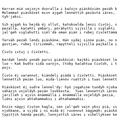
Kerran mié sejzojn dvoralla i kačojn piäsközién pezäh k
Molemmat piäsközet mivn ajgah lennettih pezästä iäres, 
tyh'jaksi.

Sih ajgah ku hejdä éj ollut, katokselda lenzi čivčoj, s
pezällä, kačahti ymbäri, pörähytti sijvillä i viglahti 
jal'geh viglahutti siél'dä oman piän i rubej čivčettämä
Terväh pezäh lendi piäsköne. Hän sydäj sinne piän, no n
gostjan, rubej čirizemäh, räpytteli sijvillä pajkalla i
Čivčo istuj i čivčetti.

Kerdah lendi ynnäh parvi piäsközié: kajkki piäsközet le
luo — Kak budto sidä varojn, čtoby kačahtua čivčoh, i t
pojs.

Čivčo éj varannut, kiändeli piädä i čivčetti. Piäsközet
lennettih pezän luo, midä-liénöv ruattih i tuas lennett
Piäsközet éj sudre lennel'dy: hyö jogahine tuodyh njoka
vähäzin vojeldyh pezän lovkkosta.  Tuas lennettih iäres
jarilleh i ajvin énämmällä i énämmällä vojeldyh peziä, 
liéni ajvin ahtahammaksi i ahtahammaksi.

Énzin nägyj čivčon kagla, sen jal'geh vajn yksi piä, is
njokkane, a sijdä i ni midä éj ruvennut nägymäh; piäskö
typittih händä pezäh, lennjottih iäres i vihellyksen ke