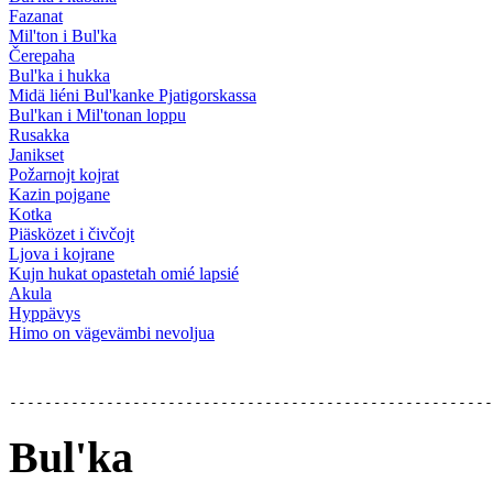
Fazanat
Mil'ton i Bul'ka
Čerepaha
Bul'ka i hukka
Midä liéni Bul'kanke Pjatigorskassa
Bul'kan i Mil'tonan loppu
Rusakka
Janikset
Požarnojt kojrat
Kazin pojgane
Kotka
Piäsközet i čivčojt
Ljova i kojrane
Kujn hukat opastetah omié lapsié
Akula
Hyppävys
Himo on vägevämbi nevoljua
Bul'ka