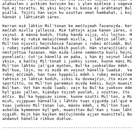
alahuvlen i pitkién korvién ke; i ylen miélevä i vägevä
hyö éj torattu. Ni yksi kojra ni konza éj ärähtänyt Bul
piällä. Tojčči hän vajn ku ozuttav omat hambahat, i koj
hännät i lähtiétäh iäres.

Kerran mié lähtin Mil'tonan ke meččujmah fazanojda. Ker
meččah mivlla jallessä. Mié tahtojn ajua hänen iäres, n
vojnut. A männä kodih, čtoby händä vijja, oli lojtos. M
čto hän éj rubié mešajččemah mivlla, i lähtin iélleh; n
Mil'ton njuvsti hejnikössä fazanan i rubei éččimäh, Bul
i rubej sydeliéčemah kaikkih puolih. Hän starajččiéči é
néstjottua fazanan. Hän midä-liéne semmosta kuvli hejni
punelieči: čut'ja hänellä on paha, i hän éj vojnut lövd
yksin, a kaččoj Mil'tonah i juoksi sinne, kunne mäni Mi
Mil'ton lähtöv jal'gié myöten, Bul'ka juokseldav édeh. 
Bul'kua, löjn, no ni midä én voinut hänellä luadié.  Va
rubej éččimäh, han tuas hyppäili édeh i rubej mešajččem
tahtoin jo lähtié kodih, siksi ku duvmajčin, čto mivn m
sportittu, no Mil'ton paremmin mivda keksi, kujn muanit
Bul'kan. Vot hän midä luadi: vajn ku Bul'ka juoksov éde
hyl'giäv jallen, kiändyv tojzeh puoleh, i ozuttav, čto 
éččiv. Bul'ka hyppiäv sinne, kunne ozutti Mil'ton, a Mi
mivh, vijppuav hännällä i lähtöv tuas ojgiéda jal'gié m
tuas juoksov Mil'tonan luo, mänöv édeh, i Mil'ton tuas 
askelda kymmenen kyl'geh, muanittav Bul'Kan i tuas läht
ojgiéh. Nijn hän kajken meččujčenda ajjan muanitteli Bu
andanut hänellä rikkuo diéluo.
