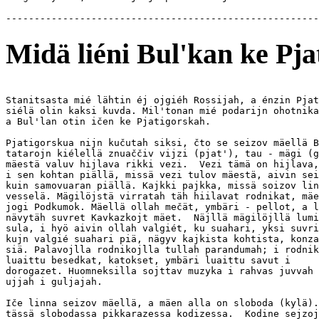
Midä liéni Bul'kan ke Pja
Stanitsasta mié lähtin éj ojgiéh Rossijah, a énzin Pjat
siélä olin kaksi kuvda. Mil'tonan mié podarijn ohotnika
a Bul'lan otin ičen ke Pjatigorskah.

Pjatigorskua nijn kučutah siksi, čto se seizov mäellä B
tatarojn kiélellä znuaččiv vijzi (pjat'), tau - mägi (g
mäestä valuv hijlava rikki vezi.  Vezi tämä on hijlava,
i sen kohtan piällä, missä vezi tulov mäestä, aivin sei
kuin samovuaran piällä. Kajkki pajkka, missä soizov lin
vesselä. Mägilöjstä virratah täh hiilavat rodnikat, mäe
jogi Podkumok. Mäellä ollah mečät, ymbäri - pellot, a l
nävytäh suvret Kavkazkojt mäet.  Näjllä mägilöjllä lumi
sula, i hyö aivin ollah valgiét, ku suahari, yksi suvri
kujn valgié suahari piä, nägyv kajkista kohtista, konza
siä. Palavojlla rodnikojlla tullah parandumah; i rodnik
luaittu besedkat, katokset, ymbäri luaittu savut i

dorogazet. Huomneksilla sojttav muzyka i rahvas juvvah 
ujjah i guljajah.

Iče linna seizov mäellä, a mäen alla on sloboda (kylä).
tässä slobodassa pikkarazessa kodizessa.  Kodine sejzoj