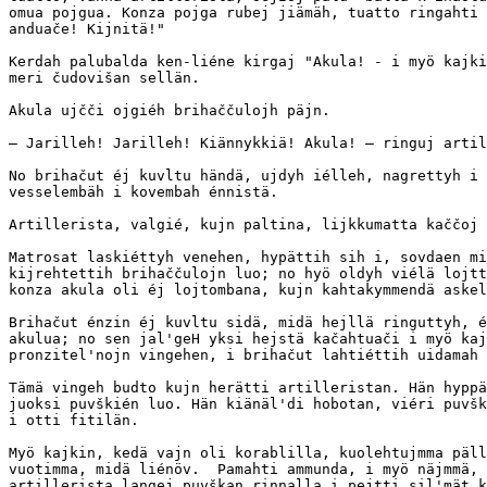
omua pojgua. Konza pojga rubej jiämäh, tuatto ringahti 
anduače! Kijnitä!"

Kerdah palubalda ken-liéne kirgaj "Akula! - i myö kajki
meri čudovišan sellän.

Akula ujčči ojgiéh brihaččulojh päjn.

— Jarilleh! Jarilleh! Kiännykkiä! Akula! — ringuj artil
No brihačut éj kuvltu händä, ujdyh iélleh, nagrettyh i 
vesselembäh i kovembah énnistä.

Artillerista, valgié, kujn paltina, lijkkumatta kaččoj 
Matrosat laskiéttyh venehen, hypättih sih i, sovdaen mi
kijrehtettih brihaččulojn luo; no hyö oldyh viélä lojtt
konza akula oli éj lojtombana, kujn kahtakymmendä askel
Brihačut énzin éj kuvltu sidä, midä hejllä ringuttyh, é
akulua; no sen jal'geH yksi hejstä kačahtuači i myö kaj
pronzitel'nojn vingehen, i brihačut lahtiéttih uidamah 
Tämä vingeh budto kujn herätti artilleristan. Hän hyppä
juoksi puvškién luo. Hän kiänäl'di hobotan, viéri puvšk
i otti fitilän.

Myö kajkin, kedä vajn oli korablilla, kuolehtujmma päll
vuotimma, midä liénöv.  Pamahti ammunda, i myö näjmmä, 
artillerista langej puvškan rinnalla i pejtti sil'mät k