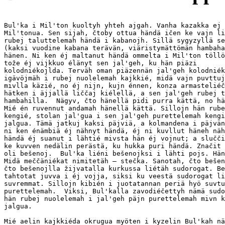
Bul'ka i Mil'ton kuoltyh yhteh ajgah. Vanha kazakka ej 
Mil'tonua. Sen sijah, čtoby ottua händä ičen ke vajn li
rubej taluttelemah händä i kabanojh. Sillä sygyzyllä se
(kaksi vuodine kabana terävän, viäristymättömän hambaha
hänen. Ni ken éj maltanut händä ommelta i Mil'ton töllö
tože éj vijkkuo élänyt sen jal'geh, ku hän piäzi

kolodniékojlda. Terväh oman piäzennän jal'geh kolodniék
igävöjmäh i rubej nuolelemah kajkkié, midä vajn puvttuj
mivlla käzié, no éj nijn, kujn énnen, konza armasteliéč
hätken i äjjallä liččaj kiélellä, a sen jal'geh rubej t
hambahilla.  Nägyv, čto hänellä pidi purra kättä, no hä
Mié én ruvennut andamah hänellä kättä. Sillojn hän rube
kengié, stolan jal'gua i sen jal'geh purettelemah kengi
jalgua. Tämä jatkuj kaksi päjviä, a kolmandena i päjvän
ni ken énämbiä éj nähnyt händä, éj ni kuvllut häneh näh
händä éj suanut i lähtié mivsta hän éj vojnut; a slučči
ke kuvven nedälin perästä, ku hukka puri händä. Značit 
oli bešenoj.  Bul'ka liéni bešenojksi i lähti pojs. Hän
Midä meččäniékat nimitetäh — stečka. Sanotah, čto bešen
čto bešenojlla žijvatalla kurkussa liétäh sudorogat. Be
tahtotat juvva i éj vojja, siksi ku veestä sudorogat li
suvremmat. Sillojn kibién i juotatannan periä hyö suvtu
purettelemah.  Viksi, Bul'kalla zavodiéčettyh nämä sudo
hän rubej nuolelemah i jal'geh päjn purettelemah mivn k
jalgua.

Mié aelin kajkkiéda okrugua myöten i kyzelin Bul'kah nä