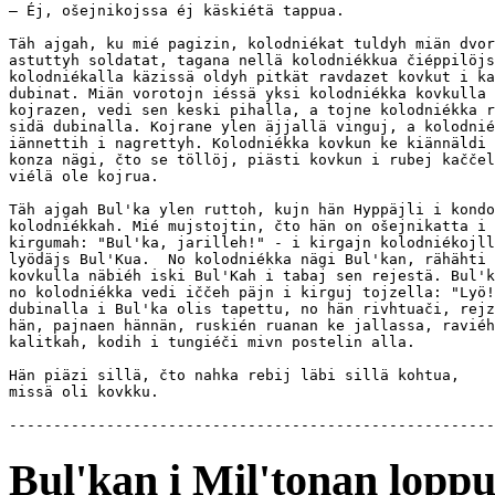
— Éj, ošejnikojssa éj käskiétä tappua.

Täh ajgah, ku mié pagizin, kolodniékat tuldyh miän dvor
astuttyh soldatat, tagana nellä kolodniékkua čiéppilöjs
kolodniékalla käzissä oldyh pitkät ravdazet kovkut i ka
dubinat. Miän vorotojn iéssä yksi kolodniékka kovkulla 
kojrazen, vedi sen keski pihalla, a tojne kolodniékka r
sidä dubinalla. Kojrane ylen äjjallä vinguj, a kolodnié
iännettih i nagrettyh. Kolodniékka kovkun ke kiännäldi 
konza nägi, čto se töllöj, piästi kovkun i rubej kaččel
viélä ole kojrua.

Täh ajgah Bul'ka ylen ruttoh, kujn hän Hyppäjli i kondo
kolodniékkah. Mié mujstojtin, čto hän on ošejnikatta i 
kirgumah: "Bul'ka, jarilleh!" - i kirgajn kolodniékojll
lyödäjs Bul'Kua.  No kolodniékka nägi Bul'kan, rähähti 
kovkulla näbiéh iski Bul'Kah i tabaj sen rejestä. Bul'k
no kolodniékka vedi iččeh päjn i kirguj tojzella: "Lyö!
dubinalla i Bul'ka olis tapettu, no hän rivhtuači, rejz
hän, pajnaen hännän, ruskién ruanan ke jallassa, raviéh
kalitkah, kodih i tungiéči mivn postelin alla.

Hän piäzi sillä, čto nahka rebij läbi sillä kohtua,

missä oli kovkku. 

Bul'kan i Mil'tonan lopp