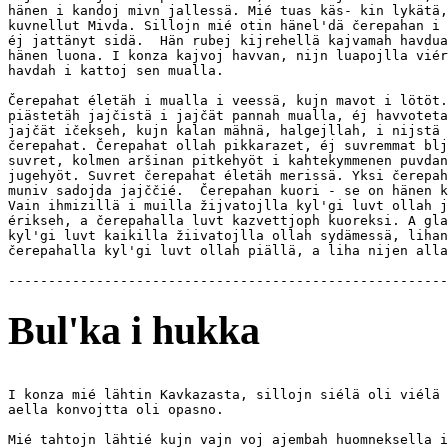
hänen i kandoj mivn jallessä. Mié tuas käs- kin lykätä,
kuvnellut Mivda. Sillojn mié otin hänel'dä čerepahan i 
éj jattänyt sidä.  Hän rubej kijrehellä kajvamah havdua
hänen luona. I konza kajvoj havvan, nijn luapojlla viér
havdah i kattoj sen mualla.

Čerepahat életäh i mualla i veessä, kujn mavot i lötöt.
piästetäh jajčistä i jajčät pannah mualla, éj havvoteta
jajčät ičekseh, kujn kalan mähnä, halgejllah, i nijstä 
čerepahat. Čerepahat ollah pikkarazet, éj suvremmat blj
suvret, kolmen aršinan pitkehyöt i kahtekymmenen puvdan

jugehyöt. Suvret čerepahat életäh merissä. Yksi čerepah
muniv sadojda jajččié.  Čerepahan kuori - se on hänen k
Vain ihmizillä i muilla žijvatojlla kyl'gi luvt ollah j
érikseh, a čerepahalla luvt kazvettjoph kuoreksi. A gla
kyl'gi luvt kaikilla žiivatojlla ollah sydämessä, lihan
čerepahalla kyl'gi luvt ollah piällä, a liha nijen alla
Bul'ka i hukka
I konza mié lähtin Kavkazasta, sillojn siélä oli viélä 
aella konvojtta oli opasno.

Mié tahtojn lähtié kujn vajn voj ajembah huomneksella i