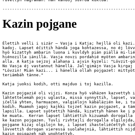
Kazin pojgane
Élettih velli i sizär — Vasja i Katja; hejllä oli kazi.
kadoj. Lapset éčittih händä joga kohtazessa, no éj lövv
hyö kizattyh ambarin luona i kuvldyh piän piällä mi-lié
hiénozilla iänillä. Vasja novzi pordahié myöten ambarin
alla. A katja sejzoj alahana i ajvin kyzeli: "Lövzit-gö
No Vasja éj vastannut hänellä. Jal'gimäjn Vasja kirgaj 
"Lövzin! Miän kazi... i hänellä ollah pojgazet: mittyöt
teriämbäh tänne."

Katja juoksi kodih, otti majduo i toj kazilla.

Kazin pojgazié oli vijzi. Konza hyö vähäzen kazvettyh i
lähtettelemäh pojs uglasta, missä synnyttih, lapset, va
ičellä yhten, harmuazen, valgiélojn käbäläzién ke, i tu
kodih. Muamoh jagoj kajkki tojzet kazin pojgazet, a täm
lapsilla. Lapset syötettih händä, kizattyh hänen ke i p
ke muata.  Kerran lapset lähtiéttih kizuamah dorogalla 
ke kazon pojgazen. Tuvli rivhtajli dorogalla olgilojda,
pojgane kizaj olgilojn ke, i lapset ihasteliéčettyh sid
lövvettih dorogan vieressä suolahejniä, lähtiéttih nijd
kazin poigazeh näh unohtettyh.
