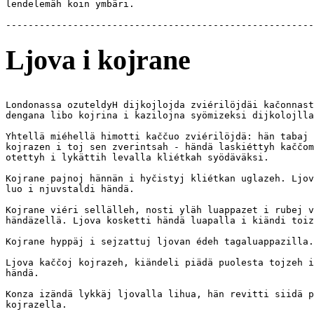
lendelemäh koin ymbäri.

Ljova i kojrane
Londonassa ozuteldyH dijkojlojda zviérilöjdäi kačonnast
dengana libo kojrina i kazilojna syömizeksi dijkolojlla
Yhtellä miéhellä himotti kaččuo zviérilöjdä: hän tabaj 
kojrazen i toj sen zverintsah - händä laskiéttyh kaččom
otettyh i lykättih levalla kliétkah syödäväksi.

Kojrane pajnoj hännän i hyčistyj kliétkan uglazeh. Ljov
luo i njuvstaldi händä. 

Kojrane viéri sellälleh, nosti yläh luappazet i rubej v
händäzellä. Ljova kosketti händä luapalla i kiändi toiz
Kojrane hyppäj i sejzattuj ljovan édeh tagaluappazilla.

Ljova kaččoj kojrazeh, kiändeli piädä puolesta tojzeh i
händä.

Konza izändä lykkäj ljovalla lihua, hän revitti siidä p
kojrazella.
