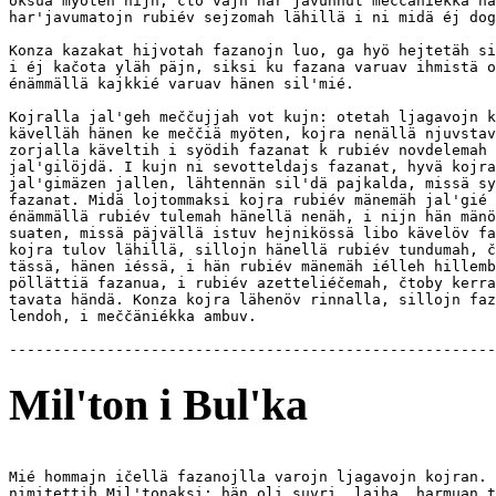
oksua myöten nijn, čto vajn har'javunnut meččäniékka nä
har'javumatojn rubiév sejzomah lähillä i ni midä éj dog
Konza kazakat hijvotah fazanojn luo, ga hyö hejtetäh si
i éj kačota yläh päjn, siksi ku fazana varuav ihmistä o
énämmällä kajkkié varuav hänen sil'mié.

Kojralla jal'geh meččujjah vot kujn: otetah ljagavojn k
kävelläh hänen ke meččiä myöten, kojra nenällä njuvstav
zorjalla käveltih i syödih fazanat k rubiév novdelemah 
jal'gilöjdä. I kujn ni sevotteldajs fazanat, hyvä kojra
jal'gimäzen jallen, lähtennän sil'dä pajkalda, missä sy
fazanat. Midä lojtommaksi kojra rubiév mänemäh jal'gié 
énämmällä rubiév tulemah hänellä nenäh, i nijn hän mänö
suaten, missä päjvällä istuv hejnikössä libo kävelöv fa
kojra tulov lähillä, sillojn hänellä rubiév tundumah, č
tässä, hänen iéssä, i hän rubiév mänemäh iélleh hillemb
pöllättiä fazanua, i rubiév azetteliéčemah, čtoby kerra
tavata händä. Konza kojra lähenöv rinnalla, sillojn faz
lendoh, i meččäniékka ambuv.

Mil'ton i Bul'ka
Mié hommajn ičellä fazanojlla varojn ljagavojn kojran. 
nimitettih Mil'tonaksi; hän oli suvri, lajha, harmuan t