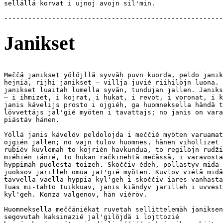
sellällä korvat i ujnoj avojn sil'min.

Janikset
Meččä janikset yölöjllä syvväh puvn kuorda, peldo janik
hejniä, rijhi janikset — villja juvié riihilöjn luona. 
janikset luaitah lumella syvän, tundujan jallen. Janiks
— i ihmizet, i kojrat, i hukat, i revot, i voronat, i k
janis kävelijs prosto i ojgiéh, ga huomneksella händä t
lövvettäjs jal'gié myöten i tavattajs; no janis on vara
piästäv hänen.

Yöllä janis kävelöv peldolojda i meččié myöten varuamat
ojgién jallen; no vajn tulov huomnes, hänen vihollizet 
rubiév kuvlemah to kojrién havkundua, to regilöjn rudži
miéhién iänié, to hukan račkinehtä mečässä, i varavosta
hyppimäh puolesta toizeh. Skoččiv édeh, pöllästyv midä-
juoksov jarilleh omua ja1'gié myöten. Kuvlov viélä midä
tävvella väellä hyppiä kyl'geh i skoččiv iäres vanhasta
Tuas mi-tahto tuikkuav, janis kiändyv jarilleh i uvvest
kyl'geh. Konza valgenov, hän viéröv.

Huomneksella meččäniékat ruvetah sellittelemäh janiksen
segovutah kaksinazié jal'gilöjdä i lojttozié
