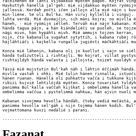
račkinehen ke lähti vijdakkuo myöten pagoh. Kojrat ving
Havkuttyh hänellä jal'geh: mié vijdakkuo myöten ryömijn
jallessä. Kerdah počti ičen jallojn alla mié näjn i kuv
min-liéne. Se oli Bul'ka. Hän viruj kyllellä i vinguj. 
luhta verdä. Mié duvmajčin, sih mäni kojra; no mivlla é
häneh, - mié ryömijn iélleh. Terväh mié näjn kabanan. K
händä tagua päjn, a hän kiändeliéči se puoleh, se tojze
nägi mivn, hän hypähti mivh. Mié ammujn tojzen kerran, 
nijn, čto kabanalla sugahat sytyttih, i kabana rubej rö
häjlähtiäči i kajkella rungalla jugiésti mäčkähtiäči mu
Konza mié lähenin, kabana oli jo kuollut i vajn se siél
händä tudizutteli i rivhtajli. No kojrat, villat pystys
rivhtajldyh händä vačasta i jallojsta, toizet nuoldyh v
Tässä mié mujstutin Bul'kah näh i lähtin éččimäh händä.
mivlla vastah i ohki. Mié tulin hänen rinnalla, istuoči
hänen ruanan. Hänellä oli puhkattu vačča i tukkune kijš
ribizi kujvié lehtilöjdä myöten. Konza tovarišat tuldyh
panimma Bul'kalla vaččah kijškat i ombelimma hänellä va
ombelimma vaččua i pystelimmä nahkua, hän ajvin nuoli m
Kabanan sivojmma hevolla händäh, čtoby vediä mečästä, a
panimma hevolla sel'gäh i nijn tojmma hänen kodih. Bul'
vojmattomana kuvzi nedälié i parani.

Fazanat