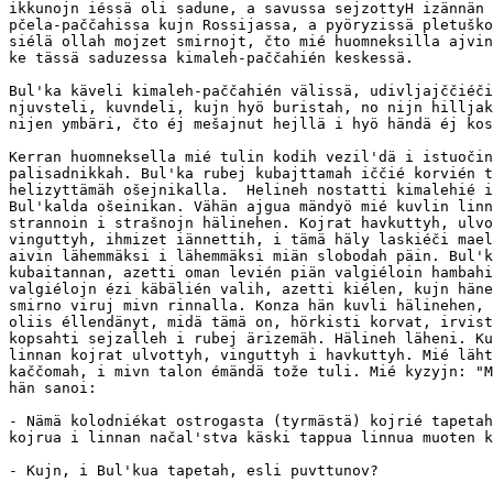
ikkunojn iéssä oli sadune, a savussa sejzottyH izännän 
pčela-paččahissa kujn Rossijassa, a pyöryzissä pletuško
siélä ollah mojzet smirnojt, čto mié huomneksilla ajvin
ke tässä saduzessa kimaleh-paččahién keskessä.

Bul'ka käveli kimaleh-paččahién välissä, udivljajččiéči
njuvsteli, kuvndeli, kujn hyö buristah, no nijn hilljak
nijen ymbäri, čto éj mešajnut hejllä i hyö händä éj kos
Kerran huomneksella mié tulin kodih vezil'dä i istuočin
palisadnikkah. Bul'ka rubej kubajttamah iččié korvién t
helizyttämäh ošejnikalla.  Helineh nostatti kimalehié i
Bul'kalda ošeinikan. Vähän ajgua mändyö mié kuvlin linn
strannoin i strašnojn hälinehen. Kojrat havkuttyh, ulvo
vinguttyh, ihmizet iännettih, i tämä häly laskiéči mael
aivin lähemmäksi i lähemmäksi miän slobodah päin. Bul'k
kubaitannan, azetti oman levién piän valgiéloin hambahi
valgiélojn ézi käbälién valih, azetti kiélen, kujn häne
smirno viruj mivn rinnalla. Konza hän kuvli hälinehen, 
oliis éllendänyt, midä tämä on, hörkisti korvat, irvist
kopsahti sejzalleh i rubej ärizemäh. Hälineh läheni. Ku
linnan kojrat ulvottyh, vinguttyh i havkuttyh. Mié läht
kaččomah, i mivn talon émändä tože tuli. Mié kyzyjn: "M
hän sanoi:

- Nämä kolodniékat ostrogasta (tyrmästä) kojrié tapetah
kojrua i linnan načal'stva käski tappua linnua muoten k
- Kujn, i Bul'kua tapetah, esli puvttunov?
