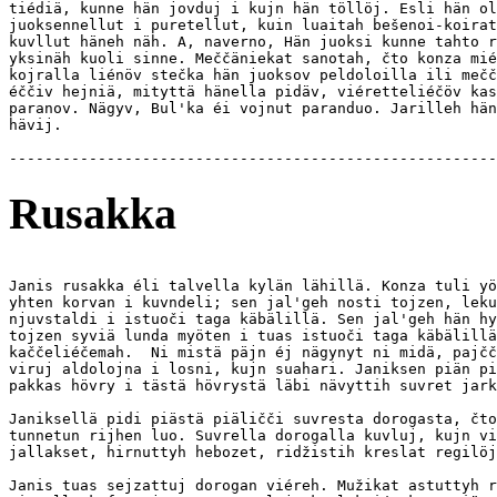
tiédiä, kunne hän jovduj i kujn hän töllöj. Esli hän ol
juoksennellut i puretellut, kuin luaitah bešenoi-koirat
kuvllut häneh näh. A, naverno, Hän juoksi kunne tahto r
yksinäh kuoli sinne. Meččäniekat sanotah, čto konza mié
kojralla liénöv stečka hän juoksov peldoloilla ili mečč
éččiv hejniä, mityttä hänella pidäv, viéretteliéčöv kas
paranov. Nägyv, Bul'ka éi vojnut paranduo. Jarilleh hän
hävij.

Rusakka
Janis rusakka éli talvella kylän lähillä. Konza tuli yö
yhten korvan i kuvndeli; sen jal'geh nosti tojzen, leku
njuvstaldi i istuoči taga käbälillä. Sen jal'geh hän hy
tojzen syviä lunda myöten i tuas istuoči taga käbälillä
kaččeliéčemah.  Ni mistä päjn éj nägynyt ni midä, pajčč
viruj aldolojna i losni, kujn suahari. Janiksen piän pi
pakkas hövry i tästä hövrystä läbi nävyttih suvret jark
Janiksellä pidi piästä piäličči suvresta dorogasta, čto
tunnetun rijhen luo. Suvrella dorogalla kuvluj, kujn vi
jallakset, hirnuttyh hebozet, ridžistih kreslat regilöj
Janis tuas sejzattuj dorogan viéreh. Mužikat astuttyh r