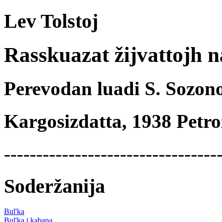
Lev Tolstoj
Rasskuazat žijvattojh 
Perevodan luadi S. Sozon
Kargosizdatta, 1938 Petr
---------------------------------
Soderžanija
Bul'ka
Bul'ka i kabana