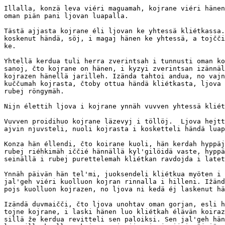
Illalla, konzä leva viéri maguamah, kojrane viéri hänen
oman piän pani ljovan luapalla.

Tästä ajjasta kojrane éli ljovan ke yhtessä kliétkassa.
koskenut händä, söj, i magaj hänen ke yhtessä, a tojčči
ke.

Yhtellä kerdua tuli herra zverintsah i tunnusti oman ko
sanoj, čto kojrane on hänen, i kyzyi zverintsan izännäl
kojrazen hänellä jarilleh. Izända tahtoi andua, no vajn
kuččumah kojrasta, čtoby ottua händä kliétkasta, ljova 
rubej röngymäh.

Nijn élettih ljova i kojrane ynnäh vuvven yhtessä kliét
Vuvven proidihuo kojrane läzevyj i töllöj.  Ljova hejtt
ajvin njuvsteli, nuoli kojrasta i kosketteli händä luap
Konza hän éllendi, čto koirane kuoli, hän kerdah hyppäj
rubej riéhkimäh iččié hännällä kyl'gilöidä vaste, hyppä
seinällä i rubej purettelemah kliétkan ravdojda i latet
Ynnäh päivän hän tel'mi, juoksendeli kliétkua myöten i 
jal'geh viéri kuolluon kojran rinnalla i hilleni. Ižänd
pojs kuolluon kojrazen, no ljova ni kedä éj laskenut hä
Izändä duvmaičči, čto ljova unohtav oman gorjan, esli h
tojne kojrane, i laski hänen luo kliétkah élävän koiraz
sillä že kerdua revitteli sen paloiksi. Sen jal'geh hän