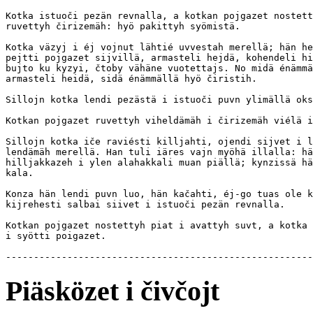
Kotka istuoči pezän revnalla, a kotkan pojgazet nostett
ruvettyh čirizemäh: hyö pakittyh syömistä.

Kotka väzyj i éj vojnut lähtié uvvestah merellä; hän he
pejtti pojgazet sijvillä, armasteli hejdä, kohendeli hi
bujto ku kyzyi, čtoby vähäne vuotettajs. No midä énämmä
armasteli heidä, sidä énämmällä hyö čiristih.

Sillojn kotka lendi pezästä i istuoči puvn ylimällä oks
Kotkan pojgazet ruvettyh viheldämäh i čirizemäh viélä i
Sillojn kotka iče raviésti killjahti, ojendi sijvet i l
lendämäh merellä. Han tuli iäres vajn myöhä illalla: hä
hilljakkazeh i ylen alahakkali muan piällä; kynzissä hä
kala.

Konza hän lendi puvn luo, hän kačahti, éj-go tuas ole k
kijrehesti salbai siivet i istuoči pezän revnalla.

Kotkan pojgazet nostettyh piat i avattyh suvt, a kotka 
i syötti poigazet.

Piäsközet i čivčojt