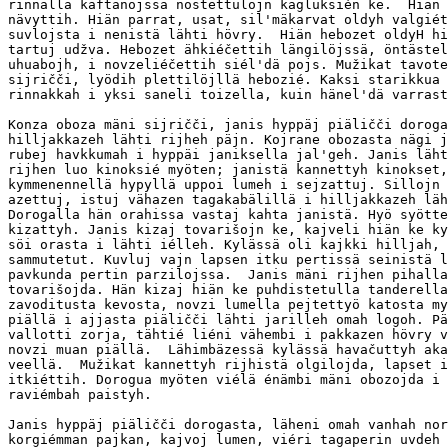
rinnalla kaftanojssa nostettulojn kagluksién ke.  Hiän 
nävyttih. Hiän parrat, usat, sil'mäkarvat oldyh valgiét
suvlojsta i nenistä lähti hövry.  Hiän hebozet oldyH hi
tartuj udžva. Hebozet ähkiéčettih längilöjssä, öntästel
uhuabojh, i novzeliéčettih siél'dä pojs. Mužikat tavote
sijričči, lyödih plettilöjllä hebozié. Kaksi starikkua 
rinnakkah i yksi saneli toizella, kuin hänel'dä varrast
Konza oboza mäni sijričči, janis hyppäj piäličči doroga
hilljakkazeh lähti rijheh päjn. Kojrane obozasta nägi j
rubej havkkumah i hyppäi janiksella jal'geh. Janis läht
rijhen luo kinoksié myöten; janistä kannettyh kinokset,
kymmenennellä hypyllä uppoi lumeh i sejzattuj. Sillojn 
azettuj, istuj vähazen tagakabälillä i hilljakkazeh läh
Dorogalla hän orahissa vastaj kahta janistä. Hyö syötte
kizattyh. Janis kizaj tovarišojn ke, kajveli hiän ke ky
söi orasta i lähti iélleh. Kylässä oli kajkki hilljah, 
sammutetut. Kuvluj vajn lapsen itku pertissä seinistä l
pavkunda pertin parzilojssa.  Janis mäni rijhen pihalla
tovarišojda. Hän kizaj hiän ke puhdistetulla tanderella
zavoditusta kevosta, novzi lumella pejtettyö katosta my
piällä i ajjasta piäličči lähti jarilleh omah logoh. Pä
vallotti zorja, tähtié liéni vähembi i pakkazen hövry v
novzi muan piällä.  Lähimbäzessä kylässä havačuttyh aka
veellä.  Mužikat kannettyh rijhistä olgilojda, lapset i
itkiéttih. Dorogua myöten viélä énämbi mäni obozojda i 
raviémbah paistyh.

Janis hyppäj piäličči dorogasta, läheni omah vanhah nor
korgiémman pajkan, kajvoj lumen, viéri tagaperin uvdeh 