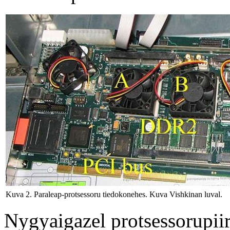
Kuva 2. Paraleap-protsessoru tiedokonehes. Kuva Vishkinan luval.
Nygyaigazel protsessorupiir