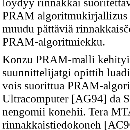
löydyy rinnakkai suoritettav
PRAM algoritmukirjallizus 
muudu pättäviä rinnakkaisčo
PRAM-algoritmiekku.
Konzu PRAM-malli kehityi,
suunnittelijatgi opittih lua
vois suorittua PRAM-algor
Ultracomputer [AG94] da 
nengomii konehii. Tera MTA
rinnakkaistiedokoneh [AC9