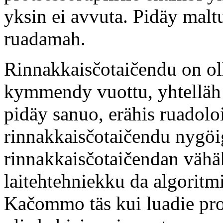
yksin ei avvuta. Pidäy malt
ruadamah.
Rinnakkaisčotaičendu on o
kymmendy vuottu, yhtelläh 
pidäy sanuo, erähis ruadoloi
rinnakkaisčotaičendu nygöig
rinnakkaisčotaičendan vähä
laitehtehniekku da algoritmi
Kačommo täs kui luadie pro