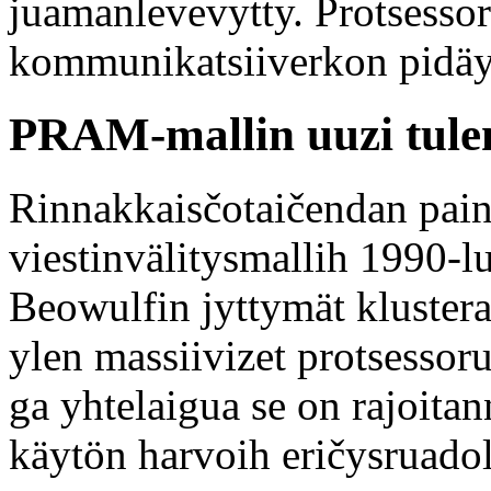
juamanlevevytty. Protsesso
kommunikatsiiverkon pidäy 
PRAM-mallin uuzi tul
Rinnakkaisčotaičendan pain
viestinvälitysmallih 1990-l
Beowulfin jyttymät klustera
ylen massiivizet protsessor
ga yhtelaigua se on rajoita
käytön harvoih eričysruadol