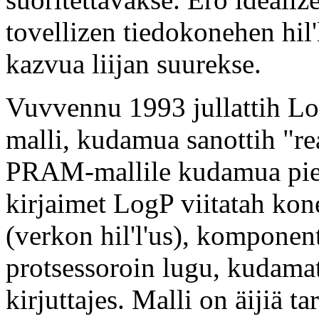
tovellizen tiedokonehen hil
kazvua liijan suurekse.
Vuvvennu 1993 jullattih Lo
malli, kudamua sanottih "re
PRAM-mallile kudamua piett
kirjaimet LogP viitatah ko
(verkon hil'l'us), komponent
protsessoroin lugu, kudamat
kirjuttajes. Malli on äijiä 