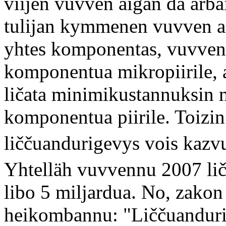
viijen vuvven aigan da arbai
tulijan kymmenen vuvven ai
yhtes komponentas, vuvvenn
komponentua mikropiirile, 
ličata minimikustannuksin 
komponentua piirile. Toizi
liččuandurigevys vois kazv
Yhtelläh vuvvennu 2007 lič
libo 5 miljardua. No, zako
heikombannu: "Liččuanduri