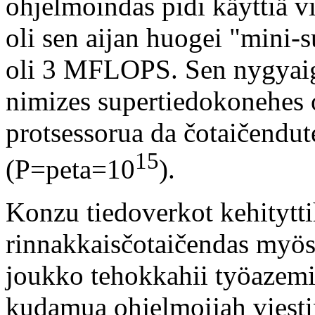
ohjelmoindas pidi käyttiä v
oli sen aijan huogei "mini
oli 3 MFLOPS. Sen nygyaiga
nimizes supertiedokonehes
protsessorua da čotaičend
15
(P=peta=10
).
Konzu tiedoverkot kehitytti
rinnakkaisčotaičendas myös 
joukko tehokkahii työazemii
kudamua ohjelmoijah viesti