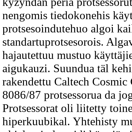
kyzyndän periä protsessorut
nengomis tiedokonehis käyte
protsesoindutehuo algoi ka
standartuprotsesorois. Alga
hajautettuu mustuo käyttäj
aigukauzi. Suundua täl keh
rakendettu Caltech Cosmic 
8086/87 protsessorua da jo
Protsessorat oli liitetty toin
hiperkuubikal. Yhtehisty mu