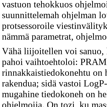
vastuon tehokkuos ohjelmo
suunnittelemah ohjelman l
protsessoroile viestinvälity
nämmä parametrat, ohjelmoi
Vähä liijoitellen voi sanuo,
pahoi vaihtoehtoloi: PRAM
rinnakkaistiedokonehtu on 
rakendua; sidä vastoi LogP-
mugahine tiedokoneh on he
ohjelmoija. On tozi, ku mass