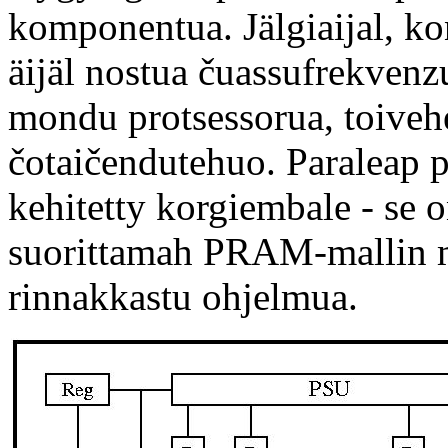
komponentua. Jälgiaijal, ko
äijäl nostua čuassufrekvenzu
mondu protsessorua, toive
čotaičendutehuo. Paraleap p
kehitetty korgiembale - se on
suorittamah PRAM-mallin m
rinnakkastu ohjelmua.