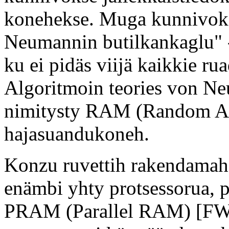
konehekse. Muga kunnivoka
Neumannin butilkankaglu" -
ku ei pidäs viijä kaikkie ru
Algoritmoin teories von N
nimitysty RAM (Random Ac
hajasuandukoneh.
Konzu ruvettih rakendamah
enämbi yhty protsessorua, p
PRAM (Parallel RAM) [FW