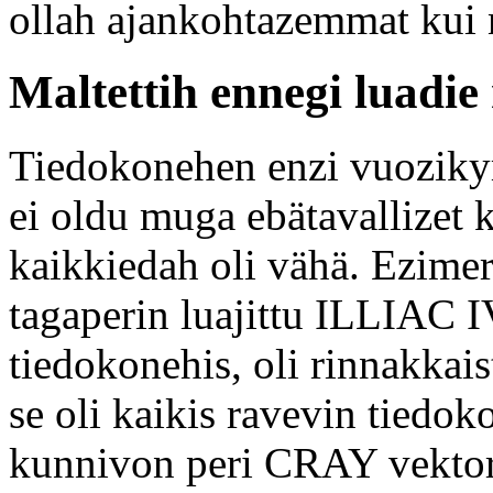
ollah ajankohtazemmat kui 
Maltettih ennegi luadie
Tiedokonehen enzi vuoziky
ei oldu muga ebätavallizet 
kaikkiedah oli vähä. Ezime
tagaperin luajittu ILLIAC IV
tiedokonehis, oli rinnakka
se oli kaikis ravevin tiedok
kunnivon peri CRAY vektoru