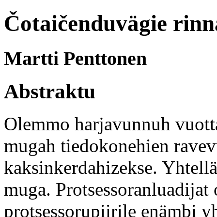
Čotaičenduvägie rinn
Martti Penttonen
Abstraktu
Olemmo harjavunnuh vuott
mugah tiedokonehien ravev
kaksinkerdahizekse. Yhtellä
muga. Protsessoranluadijat 
protsessorupiirile enämbi y