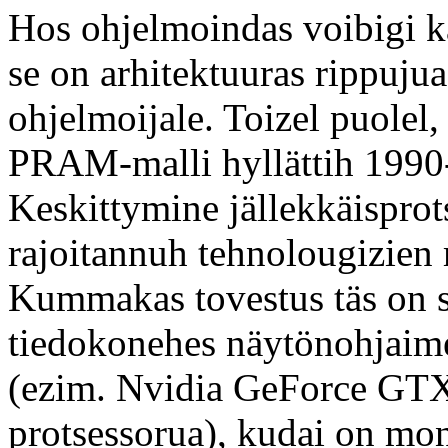
Hos ohjelmoindas voibigi k
se on arhitektuuras rippujua
ohjelmoijale. Toizel puolel
PRAM-malli hyllättih 1990-l
Keskittymine jällekkäisprot
rajoitannuh tehnolougizien
Kummakas tovestus täs on s
tiedokonehes näytönohjaime
(ezim. Nvidia GeForce GT
protsessorua), kudai on m