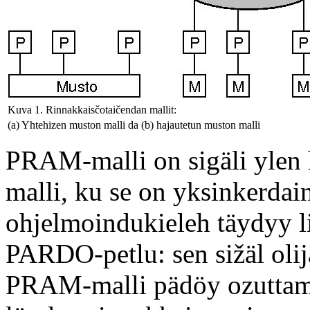
Kuva 1. Rinnakkaisčotaičendan mallit:
(a) Yhtehizen muston malli da (b) hajautetun muston malli
PRAM-malli on sigäli ylen 
malli, ku se on yksinkerdai
ohjelmoindukieleh täydyy l
PARDO-petlu: sen sižäl olij
PRAM-malli pädöy ozuttama