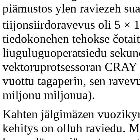
piämustos ylen raviezeh su
tiijonsiirdoravevus oli 5 × 
tiedokonehen tehokse čota
liuguluguoperatsiedu seku
vektoruprotsessoran CRAY 
vuottu tagaperin, sen rave
miljonu miljonua).
Kahten jälgimäzen vuoziky
kehitys on olluh raviedu. 