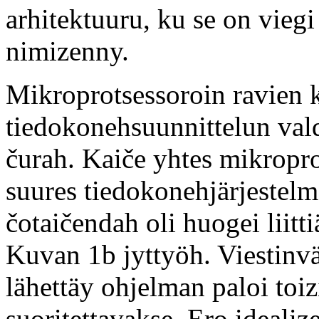
arhitektuuru, ku se on vi
nimizenny.
Mikroprotsessoroin ravien 
tiedokonehsuunnittelun val
čurah. Kaiče yhtes mikropro
suures tiedokonehjärjestelm
čotaičendah oli huogei liitt
Kuvan 1b jyttyöh. Viestinv
lähettäy ohjelman paloi toi
suoritettavakse. Ero ideali