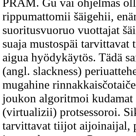
PRAM. Gu vai ohjelmas ollo
rippumattomii šäigehii, enäm
suoritusvuoruo vuottajat š
suaja mustospäi tarvittavat t
aigua hyödykäytös. Tädä sa
(angl. slackness) periuatt
mugahine rinnakkaisčotaičen
joukon algoritmoi kudamat 
(virtualizii) protsessoroi. S
tarvittavat tiijot aijoinaija