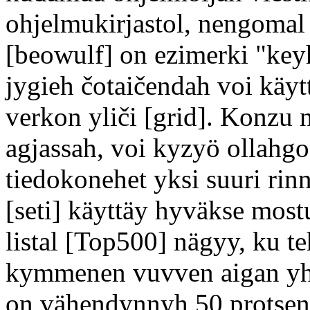
ohjelmukirjastol, nengomal
[beowulf] on ezimerki "key
jygieh čotaičendah voi käyt
verkon yliči [grid]. Konzu 
agjassah, voi kyzyö ollahgo 
tiedokonehet yksi suuri ri
[seti] käyttäy hyväkse most
listal [Top500] nägyy, ku t
kymmenen vuvven aigan yht
on vähendynnyh 50 protsent