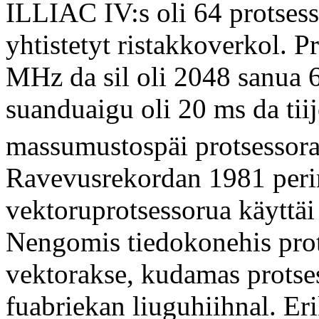
ILLIAC IV:s oli 64 protses
yhtistetyt ristakkoverkol. P
MHz da sil oli 2048 sanua 
suanduaigu oli 20 ms da tii
massumustospäi protsessora
Ravevusrekordan 1981 per
vektoruprotsessorua käyttäi
Nengomis tiedokonehis prot
vektorakse, kudamas protses
fuabriekan liuguhiihnal. Eri