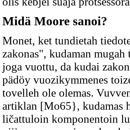
olis kebjei suaja protsesso
Midä Moore sanoi?
Monet, ket tundietah tiedo
zakonas", kudaman mugah 
joga vuottu, da kudai zako
pädöy vuozikymmenes toiz
tovelleh ole olemas. Vuvve
artiklan [Mo65}, kudamas hä
ličattuloin komponentoin l