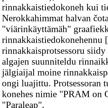
rinnakkaistiedokoneh kui t
Nerokkahimmat halvan čotai
"viärinkäyttämäh" graafiek
rinnakkaistiedokonehennu
rinnakkaisprotsessoru siidy 
algajen suunniteldu rinnaik
jälgiaijal moine rinnakkais
ongi luajittu. Protsessoran 
konehes nimie "PRAM on Chi
"Paraleap".