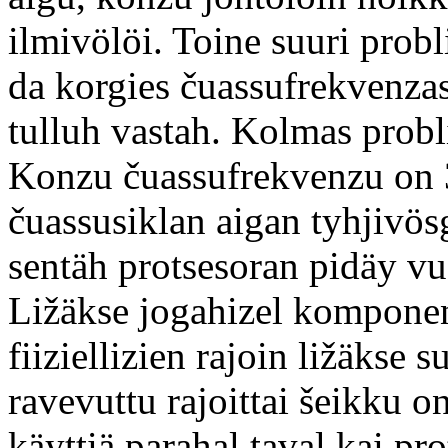
ilmivölöi. Toine suuri prob
da korgies čuassufrekvenza
tulluh vastah. Kolmas probli
Konzu čuassufrekvenzu on 
čuassusiklan aigan tyhjivö
sentäh protsesoran pidäy vuo
Ližäkse jogahizel komponen
fiiziellizien rajoin ližäkse s
ravevuttu rajoittai šeikku on
käyttiä parahal taval kai pr