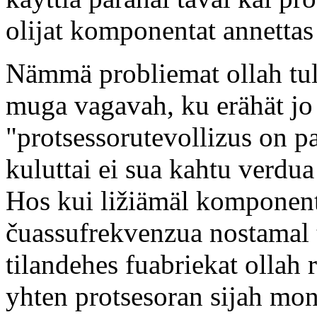
olijat komponentat annettas
Nämmä probliemat ollah tul
muga vagavah, ku erähät jo 
"protsessorutevollizus on pa
kuluttai ei sua kahtu verd
Hos kui ližiämäl komponent
čuassufrekvenzua nostamal 
tilandehes fuabriekat ollah
yhten protsesoran sijah mo