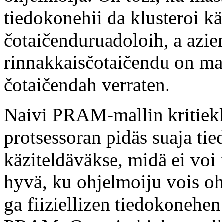
tiedokonehii da klusteroi k
čotaičenduruadoloih, a azien
rinnakkaisčotaičendu on ma
čotaičendah verraten.
Naivi PRAM-mallin kritiekk
protsessoran pidäs suaja ti
käziteldäväkse, midä ei voi 
hyvä, ku ohjelmoiju vois 
ga fiiziellizen tiedokonehen 