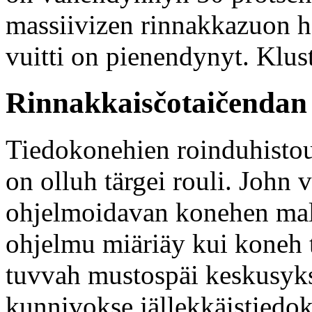
massiivizen rinnakkazuon h
vuitti on pienendynyt. Klus
Rinnakkaisčotaičendan 
Tiedokonehien roinduhistour
on olluh tärgei rouli. John
ohjelmoidavan konehen mal
ohjelmu miäriäy kui koneh 
tuvvah mustospäi keskusyk
kunnivokse jällekkäistied