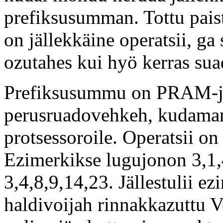
prefiksusumman. Tottu pais
on jällekkäine operatsii, ga
ozutahes kui hyö kerras su
Prefiksusummu on PRAM-jy
perusruadovehkeh, kudaman
protsessoroile. Operatsii o
Ezimerkikse lugujonon 3,1
3,4,8,9,14,23. Jällestulii e
haldivoijah rinnakkazuttu 