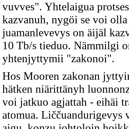
vuvves". Yhtelaigua protse
kazvanuh, nygöi se voi olla 
juamanlevevys on äijäl kaz
10 Tb/s tieduo. Nämmilgi om
yhtenjyttymii "zakonoi".
Hos Mooren zakonan jyttyin
hätken niärittänyh luonnonz
voi jatkuo agjattah - eihäi 
atomua. Liččuandurigevys v
aigu, konzu johtoloin hoikk