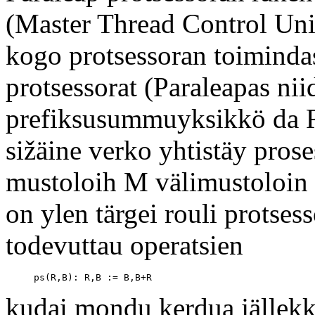
(Master Thread Control Unit
kogo protsessoran toimindas
protsessorat (Paraleapas ni
prefiksusummuyksikkö da Re
sižäine verko yhtistäy prose
mustoloih M välimustoloin
on ylen tärgei rouli protse
todevuttau operatsien
kudai mondu kerdua jällekk