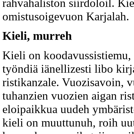
rahvahaliston siirdoloil. Ki
omistusoigevuon Karjalah.
Kieli, murreh
Kieli on koodavussistiemu,
työndiä iänellizesti libo kirja
ristikanzale. Vuozisavoin,
tuhanzien vuozien aigan ris
eloipaikkua uudeh ymbärist
kieli on muuttunuh, roih uu