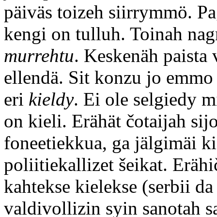
päiväs toizeh siirrymmö. P
kengi on tulluh. Toinah n
murrehtu
. Keskenäh paista
ellendä. Sit konzu jo emmo
eri
kieldy
. Ei ole selgiedy 
on kieli. Erähät čotaijah si
foneetiekkua, ga jälgimäi k
poliitiekallizet šeikat. Eräh
kahtekse kielekse (serbii da
valdivollizin syin sanotah s