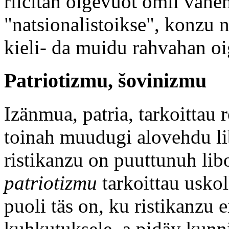
riičitäh oigevuot omil vähem
"natsionalistoikse", konzu
kieli- da muidu rahvahan oi
Patriotizmu, šovinizmu
Izänmua, patria, tarkoittau
toinah muudugi alovehdu l
ristikanzu on puuttunuh lib
patriotizmu
tarkoittau uskol
puoli täs on, ku ristikanzu e
kuhkutuksele, a pidäy kunn