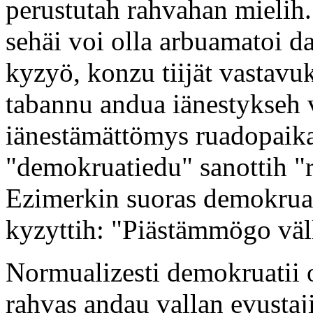
perustutah rahvahan mielih
sehäi voi olla arbuamatoi da
kyzyö, konzu tiijät vastavu
tabannu andua iänestykseh v
iänestämättömys ruadopaik
"demokruatiedu" sanottih 
Ezimerkin suoras demokruat
kyzyttih: "Piästämmögo väl
Normualizesti demokruatii o
rahvas andau vallan evustaj