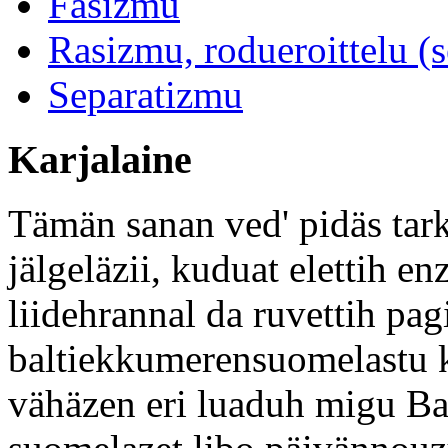
Fašizmu
Rasizmu, rodueroittelu (s
Separatizmu
Karjalaine
Tämän sanan ved' pidäs tark
jälgeläzii, kuduat elettih 
liidehrannal da ruvettih pa
baltiekkumerensuomelastu 
vähäzen eri luaduh migu Bal