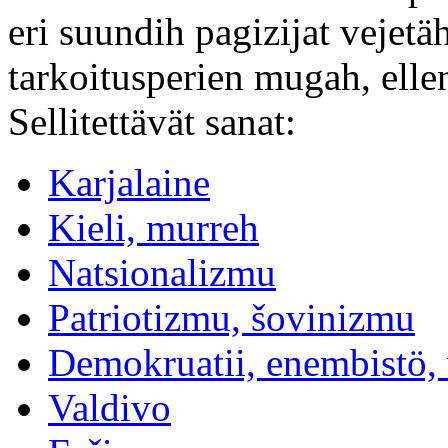
eri suundih pagizijat vejetä
tarkoitusperien mugah, ellen
Sellitettävät sanat:
Karjalaine
Kieli, murreh
Natsionalizmu
Patriotizmu, šovinizmu
Demokruatii, enembistö,
Valdivo