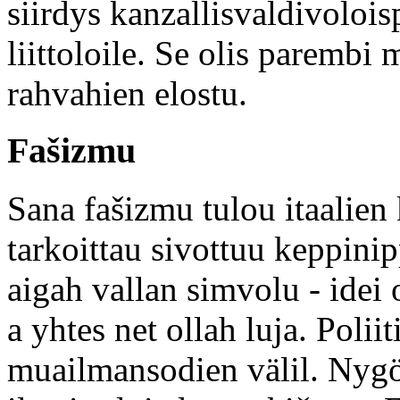
siirdys kanzallisvaldivolois
liittoloile. Se olis parembi
rahvahien elostu.
Fašizmu
Sana fašizmu tulou itaalien 
tarkoittau sivottuu keppini
aigah vallan simvolu - idei
a yhtes net ollah luja. Poli
muailmansodien välil. Nygö