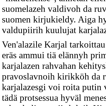
suomelazeh valdivoh da ruv
suomen kirjukieldy. Aiga h
valdupiirih kuulujat karjala
Ven'alazile Karjal tarkoitt
eräs ammui tiä elännyh prim
karjalazen rahvahan kehitys
pravoslavnoih kirikköh da r
karjalazesgi voi roita putin
tädä protsessua hyväl menes