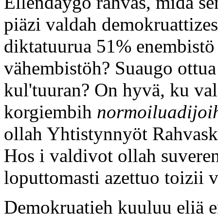
Ellendäygo rahvas, midä sen
piäzi valdah demokruattizes
diktatuurua 51% enembistö
vähembistöh? Suaugo ottua 
kul'tuuran? On hyvä, ku vald
korgiembih
normoiluadijoi
ollah Yhtistynnyöt Rahvas
Hos i valdivot ollah suveren
loputtomasti azettuo toizii 
Demokruatieh kuuluu eliä 