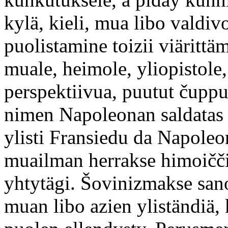
kylä, kieli, mua libo valdi
puolistamine toizii viärittäm
muale, heimole, yliopistole,
perspektiivua, puutut čuppu
nimen Napoleonan saldatas 
ylisti Fransiedu da Napoleo
muailman herrakse himoiččij
yhtytägi. Šovinizmakse sano
muan libo azien yliständiä