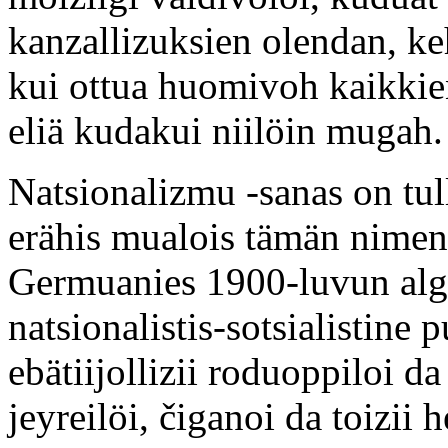
kanzallizuksien olendan, ke
kui ottua huomivoh kaikkie
eliä kudakui niilöin mugah.
Natsionalizmu -sanas on tu
erähis mualois tämän nimen a
Germuanies 1900-luvun alg
natsionalistis-sotsialistine 
ebätiijollizii roduoppiloi 
jeyreilöi, čiganoi da toizii