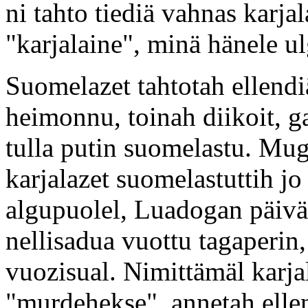
ni tahto tiediä vahnas karjal
"karjalaine", minä hänele u
Suomelazet tahtotah ellend
heimonnu, toinah diikoit, g
tulla putin suomelastu. Mug
karjalazet suomelastuttih j
algupuolel, Luadogan päivä
nellisadua vuottu tagaperin
vuozisual. Nimittämäl karj
"murdehekse", annetah ellen