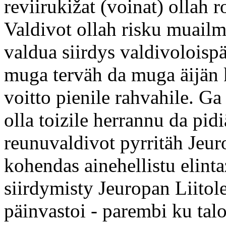
reviirukižat (voinat) ollah r
Valdivot ollah risku muailm
valdua siirdys valdivoloisp
muga terväh da muga äijän k
voitto pienile rahvahile. Ga 
olla toizile herrannu da pi
reunuvaldivot pyrritäh Jeur
kohendas ainehellistu elinta
siirdymisty Jeuropan Liitol
päinvastoi - parembi ku tal