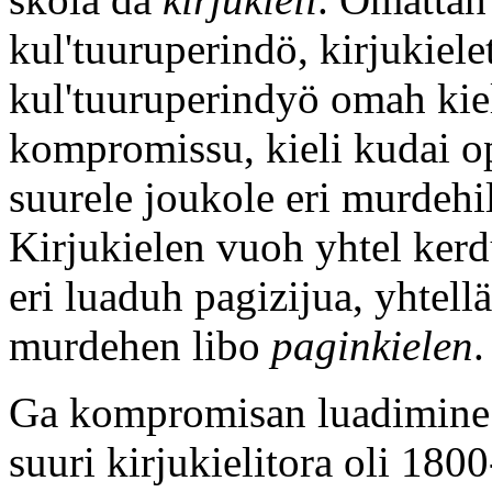
kul'tuuruperindö, kirjukiele
kul'tuuruperindyö omah kiel
kompromissu, kieli kudai o
suurele joukole eri murdehil
Kirjukielen vuoh yhtel kerd
eri luaduh pagizijua, yhtel
murdehen libo
paginkielen
.
Ga kompromisan luadimine 
suuri kirjukielitora oli 180