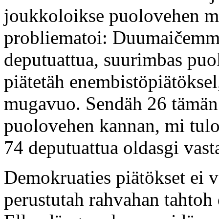
joukkoloikse puolovehen m
probliematoi: Duumaičemm
deputuattua, suurimbas puo
piätetäh enembistöpiätökse
mugavuo. Sendäh 26 tämän 
puolovehen kannan, mi tulo
74 deputuattua oldasgi vast
Demokruaties piätökset ei vä
perustutah rahvahan tahtoh 