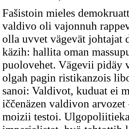
Fašistoin mieles demokruattiz
valdivo oli vajonnuh rappev
olla uvvet vägevät johtajat
käzih: hallita oman massup
puolovehet. Vägevii pidäy v
olgah pagin ristikanzois li
sanoi: Valdivot, kuduat ei ma
iččenäzen valdivon arvozet -
moizii testoi. Ulgopoliitiek