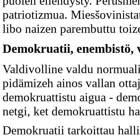
puolen ellendysty. Perusmer
patriotizmua. Miesšovinista
libo naizen parembuttu toi
Demokruatii, enembistö,
Valdivolline valdu normualiz
pidämizeh ainos vallan otta
demokruattistu aigua - dem
netgi, ket demokruattistu ha
Demokruatii tarkoittau hall