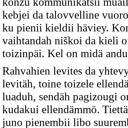
konzu kommunikatsii muailm
kebjei da talovvelline vuor
ku pienii kieldii häviey. K
vaihtandah niškoi da kieli 
toizinpäi. Kel on midä andua
Rahvahien levites da yhtev
levitäh, toine toizele elle
luaduh, sendäh pagizougi om
kudakui ellendämmö. Tiettäv
juno pienembii libo suuremb