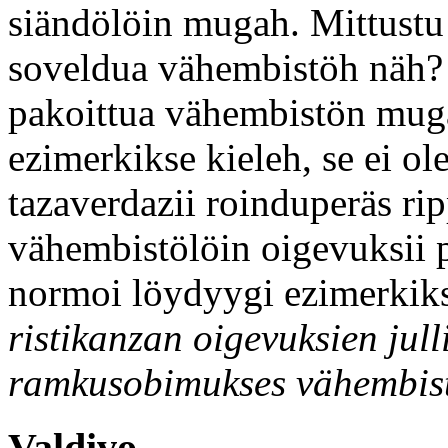
siändölöin mugah. Mittustu
soveldua vähembistöh näh?
pakoittua vähembistön mu
ezimerkikse kieleh, se ei ol
tazaverdazii roinduperäs r
vähembistölöin oigevuksii p
normoi löydyygi ezimerkik
ristikanzan oigevuksien jull
ramkusobimukses vähembis
Valdivo