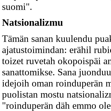
suomi".
Natsionalizmu
Tämän sanan kuulendu puak
ajatustoimindan: erähil rub
toizet ruvetah okopoispäi
sanattomikse. Sana juonduu 
idejoih oman roinduperän 
puolistan mostu natsionali
"roinduperän däh emmo ole 