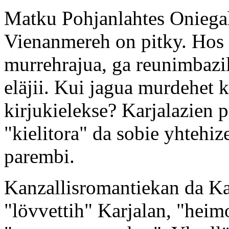
Matku Pohjanlahtes Oniega
Vienanmereh on pitky. Hos n
murrehrajua, ga reunimbazil 
eläjii. Kui jagua murdehet 
kirjukielekse? Karjalazien 
"kielitora" da sobie yhtehiz
parembi.
Kanzallisromantiekan da Ka
"lövvettih" Karjalan, "heim