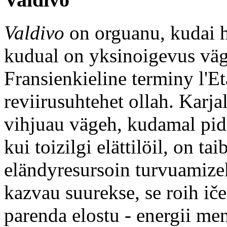
Valdivo
on orguanu, kudai h
kudual on yksinoigevus vägi
Fransienkieline terminy l'Et
reviirusuhtehet ollah. Karja
vihjuau vägeh, kudamal pidi
kui toizilgi elättilöil, on ta
eländyresursoin turvuamize
kazvau suurekse, se roih ič
parenda elostu - energii m