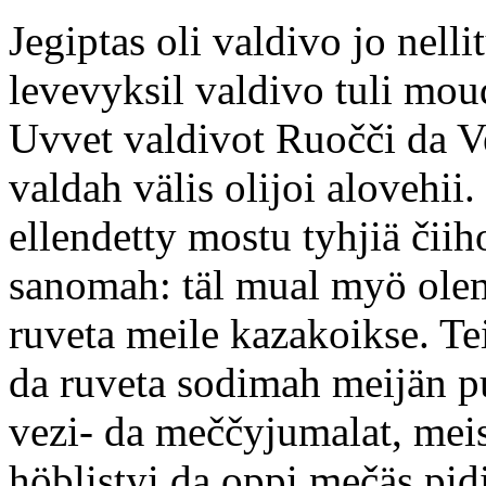
Jegiptas oli valdivo jo nell
levevyksil valdivo tuli mou
Uvvet valdivot Ruočči da Ve
valdah välis olijoi alovehii
ellendetty mostu tyhjiä čiih
sanomah: täl mual myö olem
ruveta meile kazakoikse. Te
da ruveta sodimah meijän p
vezi- da meččyjumalat, meis
höblistyi da oppi mečäs pid