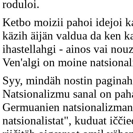
roduloi.
Ketbo moizii pahoi idejoi 
käzih äijän valdua da ken k
ihastellahgi - ainos vai nou
Ven'algi on moine natsionali
Syy, mindäh nostin paginah
Natsionalizmu sanal on pa
Germuanien natsionalizman 
natsionalistat", kuduat iččie