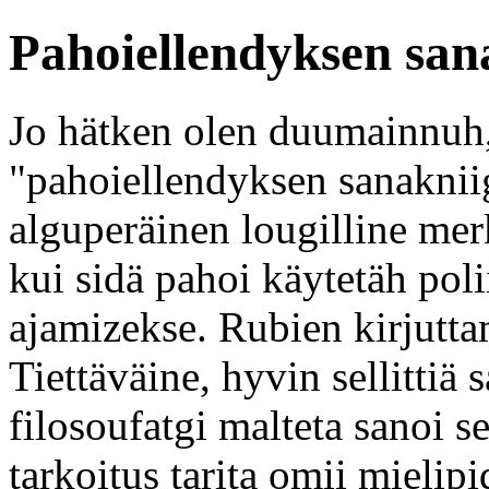
Pahoiellendyksen san
Jo hätken olen duumainnuh,
"pahoiellendyksen sanakniigu
alguperäinen lougilline merk
kui sidä pahoi käytetäh poli
ajamizekse. Rubien kirjuttam
Tiettäväine, hyvin sellittiä
filosoufatgi malteta sanoi se
tarkoitus tarita omii mielip