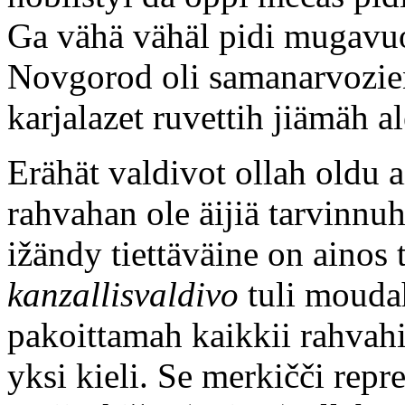
Ga vähä vähäl pidi mugavuo
Novgorod oli samanarvozien 
karjalazet ruvettih jiämäh a
Erähät valdivot ollah oldu a
rahvahan ole äijiä tarvinnuh
ižändy tiettäväine on ainos
kanzallisvaldivo
tuli moudah
pakoittamah kaikkii rahvahi
yksi kieli. Se merkičči repr