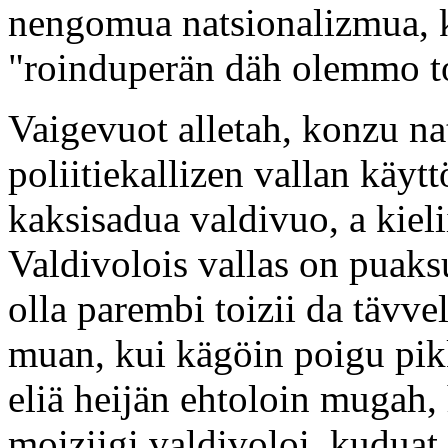
nengomua natsionalizmua, 
"roinduperän däh olemmo to
Vaigevuot alletah, konzu na
poliitiekallizen vallan käy
kaksisadua valdivuo, a kieli
Valdivolois vallas on puaks
olla parembi toizii da tävv
muan, kui kägöin poigu pik
eliä heijän ehtoloin mugah,
moiziigi valdivoloi, kudua