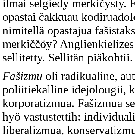
ilmai selgiedy merkičysty. 
opastai čakkuau kodiruadol
nimitellä opastajua fašistak
merkiččöy? Anglienkielizes
sellitetty. Sellitän piäkohtii.
Fašizmu
oli radikualine, aut
poliitiekalline idejolougii,
korporatizmua. Fašizmua sež
hyö vastustettih: individua
liberalizmua, konservatiz