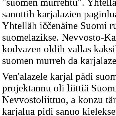
"suomen murrehtu". Yhtelläh
sanottih karjalazien paginlu
Yhtelläh iččenäine Suomi ru
suomelazikse. Nevvosto-Kar
kodvazen oldih vallas kaksi
suomen murreh da karjalaze
Ven'alazele karjal pädi su
projektannu oli liittiä Suo
Nevvostoliittuo, a konzu tä
karjalua pidi sanuo kielekse,