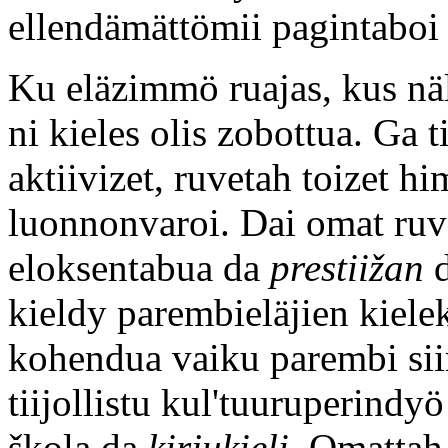
ellendämättömii pagintaboi (
Ku eläzimmö ruajas, kus nä
ni kieles olis zobottua. Ga t
aktiivizet, ruvetah toizet 
luonnonvaroi. Dai omat ruv
eloksentabua da
prestiižan
d
kieldy parembieläjien kiele
kohendua vaiku parembi sii
tiijollistu kul'tuuruperindy
škola da
kirjukieli
. Omattah