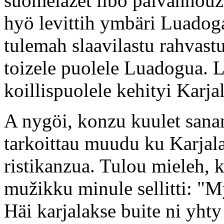
suomelazet libo päivännouzu
hyö levittih ymbäri Luadog
tulemah slaavilastu rahvastu
toizele puolele Luadogua. 
koillispuolele kehityi Karjal
A nygöi, konzu kuulet sanan
tarkoittau muudu ku Karjalas
ristikanzua. Tulou mieleh, ku
mužikku minule sellitti: "
Häi karjalakse buite ni yhty