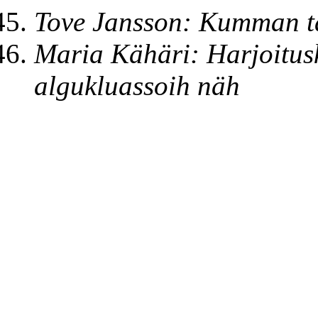
Tove Jansson:
Kumman ta
Maria Kähäri:
Harjoitus
algukluassoih näh