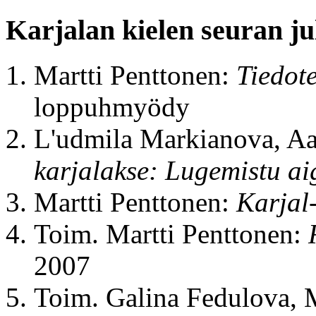
Karjalan kielen seuran ju
Martti Penttonen:
Tiedot
loppuhmyödy
L'udmila Markianova, A
karjalakse: Lugemistu ai
Martti Penttonen:
Karjal
Toim. Martti Penttonen:
2007
Toim. Galina Fedulova, 