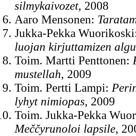
silmykaivozet
, 2008
Aaro Mensonen:
Taratam
Jukka-Pekka Wuorikoski
luojan kirjuttamizen alg
Toim. Martti Penttonen:
mustellah
, 2009
Toim. Pertti Lampi:
Perin
lyhyt nimiopas
, 2009
Toim. Jukka-Pekka Wuor
Meččyrunoloi lapsile
, 20