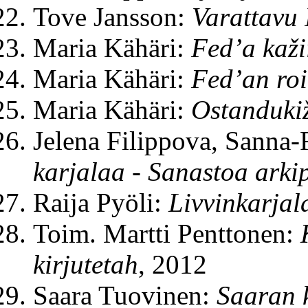
Tove Jansson:
Varattavu 
Maria Kähäri:
Fed’a kaži
Maria Kähäri:
Fed’an ro
Maria Kähäri:
Ostandukiž
Jelena Filippova, Sanna-
karjalaa - Sanastoa arkip
Raija Pyöli:
Livvinkarjal
Toim. Martti Penttonen:
kirjutetah
, 2012
Saara Tuovinen:
Saaran k