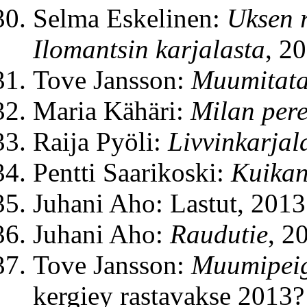
Selma Eskelinen:
Uksen r
Ilomantsin karjalasta
, 2
Tove Jansson:
Muumitata
Maria Kähäri:
Milan per
Raija Pyöli:
Livvinkarjal
Pentti Saarikoski:
Kuikan
Juhani Aho: Lastut, 2013
Juhani Aho:
Raudutie
, 2
Tove Jansson:
Muumipeig
kergiey rastavakse 2013?