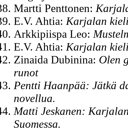
Martti Penttonen:
Karjala
E.V. Ahtia:
Karjalan kiel
Arkkipiispa Leo:
Mustel
E.V. Ahtia:
Karjalan kiel
Zinaida Dubinina:
Olen g
runot
Pentti Haanpää: Jätkä d
novellua.
Matti Jeskanen: Karjalan 
Suomessa.