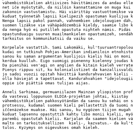
vähembistökielien aktiivizes hävittämizes da andau elle
net iče myöstytäh, da niilöin kannattamine on muga kui 
zakonoin vastustamistu. Häi viärittäy vastuottomikse va
kuduat työnnetäh lapsii kielipezih opastuman kuolijua k
Nenga lapsii pakol pannah, vahnembien idejolougien däh,
suomen lizäkse vie vähäpädözembiä kieldy, saamie libo k
da nenga hyö ei putilleh opastuta niyhteh nämis. Pidäs 
opastunduaigu suuren muailmankielen opastumizeh, sendäh
tarkoitus on kommunikatsii da vaiku se.

Korpelale vastattih. Sami Lakomäki, kul'tuuruantropolou
kudai on tutkinuh Pohjas-Amerikan indianiloin etnohisto
sanou ku saman argumentan kuolijois kielis häi on moni

kerdua kuulluh. Eigo suomigi pienenny kielenny joudas k
Da pienihäi ven'agi on anglien da kitain kieleh verrate
Pienys rippuu sit, ku kolonialistizet da kanzallisvaldi
jo sadoi vuozii opitah hävittiä kandurahvavien kielii -
olla häviejät a tapettavat. Kandurahvahien "idejolougii
oppie iče piättiä omas tulijas aijas.

Anneli Sarhimaa, germuaniilazen Mainzan yliopiston prof
da vastevai loppunuon ELDIA-projektan johtai, kiistäy 

vähembistökielien pakkosyötändän da sanou ku sehäi on s
protsessu, kudamal suomen kieli pellastettih da Suomi n
iččenäzekse muakse. Häi sanou, ku nygözen tiijon mugah 
kuduat lapsennu opastuttih kahtu libo monii kielii, myö
parembi opastutah kielii. Karjalan da saamen kielien vä
malto on tarkoituksellizen  kieli-, kazvatus.- da kul't
tulos. Kyzymys on oigevukses omah kieleh.
