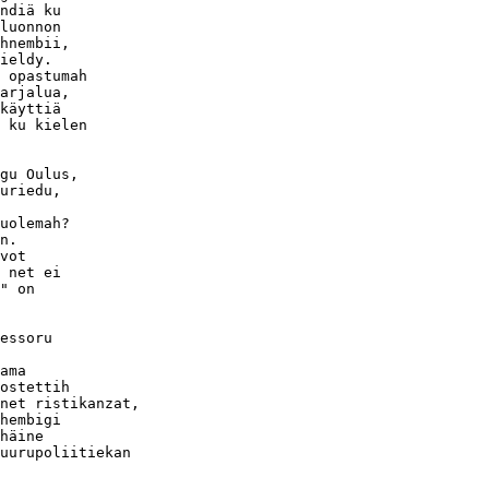
ndiä ku

luonnon

hnembii,

ieldy.

 opastumah 

arjalua, 

käyttiä 

 ku kielen 

gu Oulus,

uriedu,

uolemah?

n.

vot

 net ei

" on

essoru

ama

ostettih

net ristikanzat,

hembigi

häine

uurupoliitiekan 
