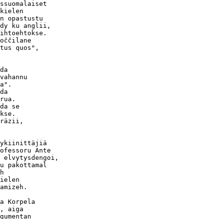
ssuomalaiset

kielen

n opastustu

dy ku anglii,

ihtoehtokse.

oččilane

tus quos",

da

vahannu

a".

da

rua.

da se

kse.

räzii,

ykiinittäjiä

ofessoru Ante

 elvytysdengoi,

u pakottamal

h

ielen

amizeh.

a Korpela

, aiga

gumentan
