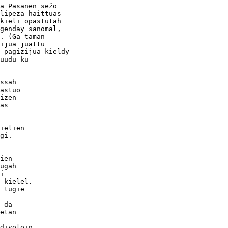
a Pasanen sežo

lipezä haittuas

kieli opastutah

gendäy sanomal,

. (Ga tämän

ijua juattu

 pagizijua kieldy

uudu ku

ssah

astuo

izen

as

 

ielien

gi.

ien

ugah

i

 kielel.

 tugie

 

 da

etan

divoloin
