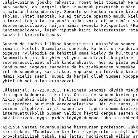
Jälgivuozinnu joukko rahvastu, monet heis toimitah Peru
puolovehes, on korgiel iänel ruvennuh prizmimäh ruočin 
stuatusan heikendämisty. Semmite se koskou ruočin kiele
školas. Yhtet sanotah, ku ei tarviče opastuo muudu kiel
a toizet tahtottas ku ven'a pidäs voija ottua ruočin va
Suomenruoččilazet, heijän nimis Svenska Folkpartiet (Ru
Kanzanpuoloveh), lujah riputah kiini konstitutsien "sta
kanzalliskielistuatusas.

Suomen da ruočin ližäkse konstitutsii mainiččou saamen 
romanin kielet. Saamelazis sanotah, ku heil on kandurah
oigevus "ylläpidiä da kehittiä omua kieldy da kul'tuuru
Sanomattah jiä, ku yhtenjyttyöh suomelazet, karjalazet 
suomenruoččilazet ollah kandurahvastu, hos ei pietä ped
Kandusuomi jagavui saamekse da baltiekkumeren suomekse 
ielleh suomekse, karjalakse, vepsäkse da toizikse kieli
Nämis kielis saami, suomi da karjal ollah Suomes kodope
yhtelläh net ollah eriarvozet.

Jälgiaijal, 17-22.9.2013 Helsingin Sanomis käydih mield
dialogua kodoperäzis kielis. Oululaine saamen kielen pr
Aikio paheksi sidä, ku halličus meinua pienendiä saamen
kielipezätgi puututah varavonalazikse. Häi vie sanoi, k
voinan jälgehizel aijal saamelazii lapsii suomenkielizi
internuattuškolih Suomen valdivo käytti dengua saamen k
hävittämizeh, nygöi pidäs löydyö dengua tuholoin kohend
Aikiole vastai jovensuulaine histourien professoru Jukk
kirjutuksel "Taantuvien kielten elvytysinto ihmetyttää"
provokatiivizeh tabah. Häi jättäy huomivottah Aikion ar