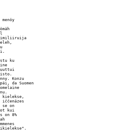
 menöy 

ömäh

l

imiliiruija

eleh,

u 

i.

stu ku

ine

uuttui

isto.

nny. Konzu

päi, da Suomen

omelaine

nu.

 kielekse,

 iččenäzes

 se on

ot kui 

s on 8%

ah 

mmenes

ikielekse".
