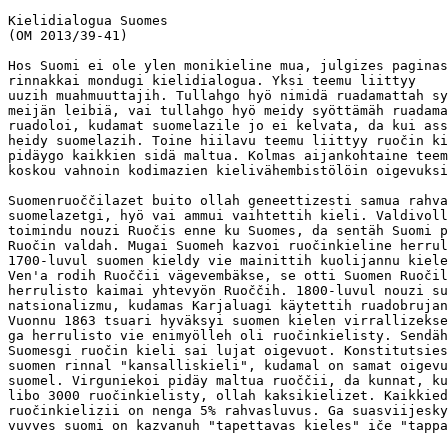
Kielidialogua Suomes

(OM 2013/39-41)

Hos Suomi ei ole ylen monikieline mua, julgizes paginas
rinnakkai mondugi kielidialogua. Yksi teemu liittyy

uuzih muahmuuttajih. Tullahgo hyö nimidä ruadamattah sy
meijän leibiä, vai tullahgo hyö meidy syöttämäh ruadama
ruadoloi, kudamat suomelazile jo ei kelvata, da kui ass
heidy suomelazih. Toine hiilavu teemu liittyy ruočin ki
pidäygo kaikkien sidä maltua. Kolmas aijankohtaine teem
koskou vahnoin kodimazien kielivähembistölöin oigevuksi
Suomenruoččilazet buito ollah geneettizesti samua rahva
suomelazetgi, hyö vai ammui vaihtettih kieli. Valdivoll
toimindu nouzi Ruočis enne ku Suomes, da sentäh Suomi p
Ruočin valdah. Mugai Suomeh kazvoi ruočinkieline herrul
1700-luvul suomen kieldy vie mainittih kuolijannu kiele
Ven'a rodih Ruoččii vägevembäkse, se otti Suomen Ruočil
herrulisto kaimai yhtevyön Ruoččih. 1800-luvul nouzi su
natsionalizmu, kudamas Karjaluagi käytettih ruadobrujan
Vuonnu 1863 tsuari hyväksyi suomen kielen virrallizekse
ga herrulisto vie enimyölleh oli ruočinkielisty. Sendäh
Suomesgi ruočin kieli sai lujat oigevuot. Konstitutsies
suomen rinnal "kansalliskieli", kudamal on samat oigevu
suomel. Virguniekoi pidäy maltua ruoččii, da kunnat, ku
libo 3000 ruočinkielisty, ollah kaksikielizet. Kaikkied
ruočinkielizii on nenga 5% rahvasluvus. Ga suasviijesky
vuvves suomi on kazvanuh "tapettavas kieles" iče "tappa