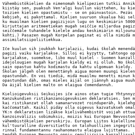
Vähembistökielien da nimenomah kielipezien tutkii Annik
kiistäy sen, puaksuh Ven'algi kuullun väittehen, ku kie
toizien kielien opastumistu - se on päinvastoin. Pezäs 
kebjieh, ei pakottamal. Kielien suuruon skualua häi sel
ku muailman kielien pagizijoin lugu on keskimiärin 5000
kirjuttajan aritmeetiekan mugah seiččie miljardua pagiz
seiččemäle tuhandele kielele andau keskimiärin miljounu
kohti.) Pasazen mugah Korpelan paginat ei olla nimidä m
assimilatsiipoliitiekkua.

Iče kuulun sih joukkoh karjalazii, kudai školah menendä
pagizi vaiku karjalakse. Silloi ei kyzytty, tahtongo op
karjalakse, suomekse, libo muul kielel - Suomen kanzall
idejolougien mugah karjalan kieldy ei ni olluh. No škol
sain opastuo kahtu kodimastu da kahtu ulgomuan kieldy.

Školan jälgeh olen menettänyh aigua monen muungi kielen
opastundah. En voi tiediä, midä muailmu menetti minun k
opastundan däh, omas mieles äijäl on jiännyh aigua muuh
Da äijäl kielien malto on elaigua čomendannuh.

Kielioigevuksii šeikuijes iče ainos otan tugie Yhtynnyz
Kanzukundien ristikanzanoigevuksien deklaratsies. Sen m
kai ristikanzat ollah samanarvozet roinduperäh, kielehg
kaččomattah. Kaikil pidäy olla oigevus kazvatukseh omal
YK:n deklaratsien lizäkse kielivähembistöt voijah ottua
kanzoinvälizis sobimuksis, moizis kui Europan Nevvoston
vähembistökielien peruskirju. Europan Liitos kielelline
kul'tuuralline diversitiettu on talohuollizen ingegriti
rinnal fundamentannu rauhanomastu elaigua lujittamas.

Sendäh Europan Nevvosto oppiu reguliiruija kanzallisval