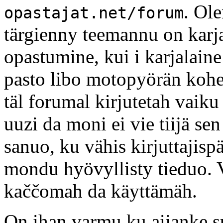
. Ol
opastajat.net/forum
tärgienny teemannu on karj
opastumine, kui i karjalaine
pasto libo motopyörän kohe
täl forumal kirjutetah vaik
uuzi da moni ei vie tiijä s
sanuo, ku vähis kirjuttajisp
mondu hyövyllisty tieduo. V
kaččomah da käyttämäh.
On ihan varmu ku aijanke suu