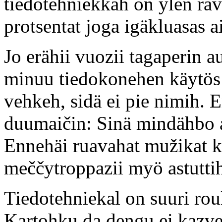
tiedotehniekkah on ylen ra
protsentat joga igäkluasas 
Jo erähii vuozii tagaperin 
minuu tiedokonehen käytös 
vehkeh, sidä ei pie nimih.
duumaičin: Sinä mindähbo a
Ennehäi ruavahat mužikat 
meččytroppazii myö astutti
Tiedotehniekal on suuri rou
Kartohku da dengu ei kazve