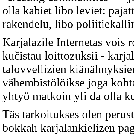
olla kabiet libo leviet: paja
rakendelu, libo poliitiekalli
Karjalazile Internetas vois 
kučistau loittozuksii - karja
talovvellizien kiänälmyksie
vähembistölöikse joga kohtas
yhtyö matkoin yli da olla ku
Täs tarkoitukses olen perus
bokkah karjalankielizen pa