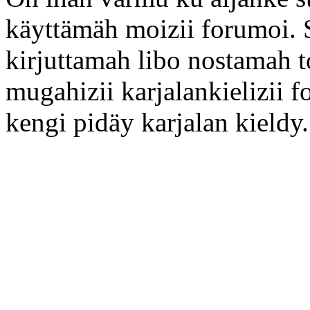
käyttämäh moizii forumoi. 
kirjuttamah libo nostamah 
mugahizii karjalankielizii f
kengi pidäy karjalan kieldy.