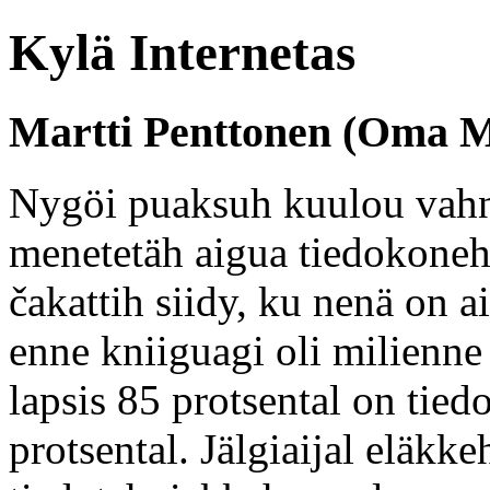
Kylä Internetas
Martti Penttonen (Oma M
Nygöi puaksuh kuulou vahn
menetetäh aigua tiedokoneh
čakattih siidy, ku nenä on ai
enne kniiguagi oli milienne
lapsis 85 protsental on tie
protsental. Jälgiaijal eläkk