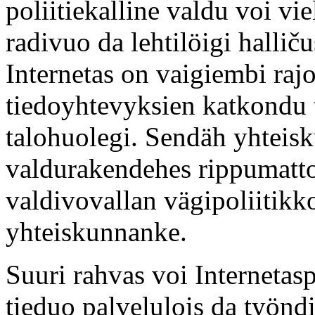
poliitiekalline valdu voi vie
radivuo da lehtilöigi hallič
Internetas on vaigiembi rajo
tiedoyhtevyksien katkondu
talohuolegi. Sendäh yhteisk
valdurakendehes rippumatto
valdivovallan vägipoliitikk
yhteiskunnanke.
Suuri rahvas voi Internetas
tieduo palvelulois da työndiä