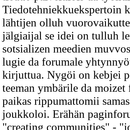
Tiedotehniekkuekspertoin k
lähtijen olluh vuorovaikutt
jälgiaijal se idei on tulluh
sotsializen meedien muvvos
lugie da forumale yhtynnyö
kirjuttua. Nygöi on kebjei 
teeman ymbärile da moizet f
paikas rippumattomii samas
joukkoloi. Erähän paginfo
"creating communities" - "j