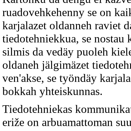
ruadovehkehenny se on kaik
karjalazet oldanneh raviet 
tiedotehniekkua, se nostau 
silmis da vedäy puoleh kiel
oldaneh jälgimäzet tiedote
ven'akse, se työndäy karjala
bokkah yhteiskunnas.
Tiedotehniekas kommunikats
eriže on arbuamattoman suu