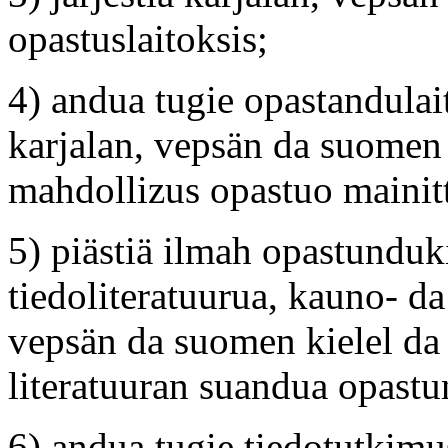
opastuslaitoksis;
4) andua tugie opastandulai
karjalan, vepsän da suomen 
mahdollizus opastuo mainittu
5) piästiä ilmah opastunduk
tiedoliteratuurua, kauno- da
vepsän da suomen kielel da 
literatuuran suandua opastun
6) andua tugie tiedotutkimu