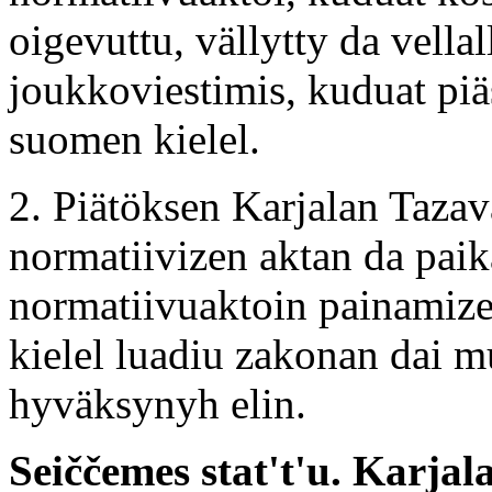
oigevuttu, vällytty da vella
joukkoviestimis, kuduat piä
suomen kielel.
2. Piätöksen Karjalan Taza
normatiivizen aktan da paik
normatiivuaktoin painamize
kielel luadiu zakonan dai 
hyväksynyh elin.
Seiččemes stat't'u. Karja