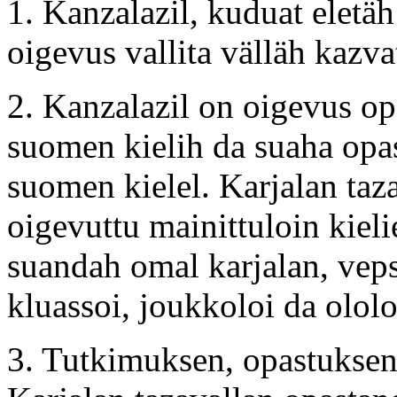
1. Kanzalazil, kuduat eletä
oigevus vallita välläh kazva
2. Kanzalazil on oigevus op
suomen kielih da suaha opas
suomen kielel. Karjalan taz
oigevuttu mainittuloin kiel
suandah omal karjalan, veps
kluassoi, joukkoloi da ololo
3. Tutkimuksen, opastuksen 