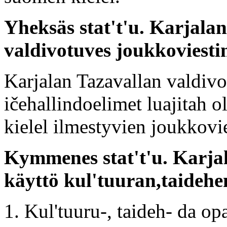
Yheksäs stat't'u. Karjala
valdivotuves joukkoviesti
Karjalan Tazavallan valdivov
ičehallindoelimet luajitah 
kielel ilmestyvien joukkovi
Kymmenes stat't'u. Karja
käyttö kul'tuuran,taidehe
1. Kul'tuuru-, taideh- da op