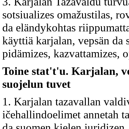
3. Karjalan Tazavaldu turvu
sotsiualizes omažustilas, r
da eländykohtas riippumatta
käyttiä karjalan, vepsän da
pidämizes, kazvattamizes, o
Toine stat't'u. Karjalan, 
suojelun tuvet
1. Karjalan tazavallan valdi
ičehallindoelimet annetah t
da suomen kielen juridizen, 