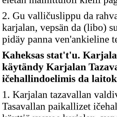
2. Gu valličuslippu da rahv
karjalan, vepsän da (libo) s
pidäy panna ven'ankieline t
Kaheksas stat't'u. Karjal
käytändy Karjalan Tazaval
ičehallindoelimis da laitok
1. Karjalan tazavallan valdi
Tasavallan paikallizet ičeha