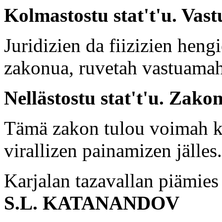
Kolmastostu stat't'u. Vas
Juridizien da fiizizien heng
zakonua, ruvetah vastuam
Nellästostu stat't'u. Zako
Tämä zakon tulou voimah 
virallizen painamizen jälles.
Karjalan tazavallan piämies
S.L. KATANANDOV