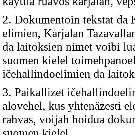
käyttiä ruavos karjalan, vep
2. Dokumentoin tekstat da 
elimien, Karjalan Tazavalla
da laitoksien nimet voibi lu
suomen kielel toimehpanoel
ičehallindoelimien da laito
3. Paikallizet ičehallindoeli
alovehel, kus yhtenäzesti ele
rahvas, voijah hoidua dokum
suomen kielel.