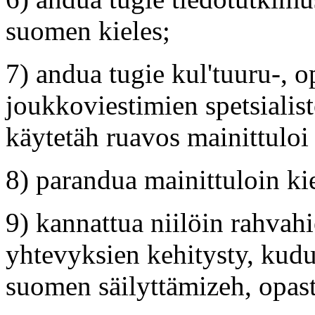
suomen kieles;
7) andua tugie kul'tuuru-, o
joukkoviestimien spetsialist
käytetäh ruavos mainittuloi 
8) parandua mainittuloin ki
9) kannattua niilöin rahvah
yhtevyksien kehitysty, kudu
suomen säilyttämizeh, opas