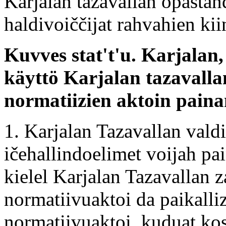
Karjalan tazavallan opastan
haldivoiččijat rahvahien ki
Kuvves stat't'u. Karjalan
käyttö Karjalan tazavall
normatiizien aktoin paina
1. Karjalan Tazavallan valdi
ičehallindoelimet voijah pa
kielel Karjalan Tazavallan 
normatiivuaktoi da paikalli
normatiivuaktoi, kuduat kos