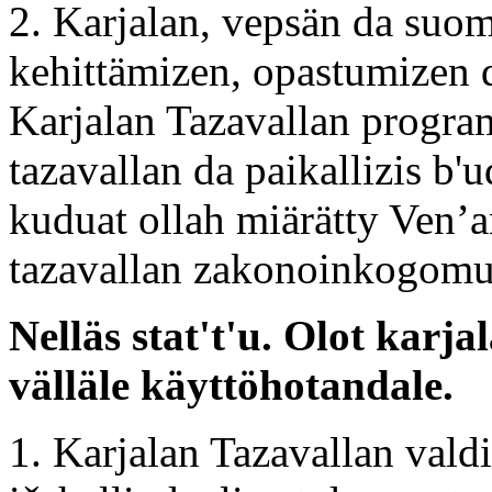
2. Karjalan, vepsän da suom
kehittämizen, opastumizen d
Karjalan Tazavallan progra
tazavallan da paikallizis b'
kuduat ollah miärätty Ven’a
tazavallan zakonoinkogomu
Nelläs stat't'u. Olot karj
välläle käyttöhotandale.
1. Karjalan Tazavallan valdi