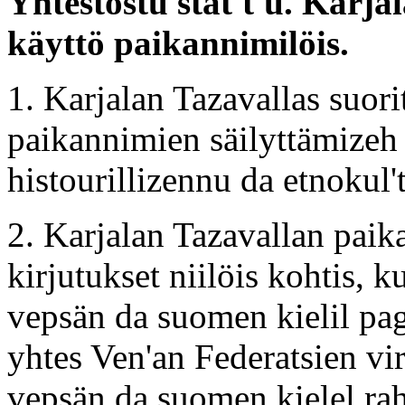
Yhtestostu stat't'u. Karj
käyttö paikannimilöis.
1. Karjalan Tazavallas suor
paikannimien säilyttämizeh
histourillizennu da etnokul
2. Karjalan Tazavallan paik
kirjutukset niilöis kohtis, k
vepsän da suomen kielil pagi
yhtes Ven'an Federatsien vir
vepsän da suomen kielel ra