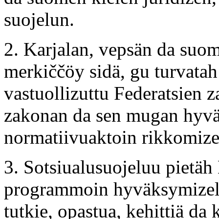
suojelun.
2. Karjalan, vepsän da suom
merkiččöy sidä, gu turvatah 
vastuollizuttu Federatsien
zakonan da sen mugan hyvä
normatiivuaktoin rikkomize
3. Sotsiualusuojeluu pietäh
programmoin hyväksymizel, 
tutkie, opastua, kehittiä da 