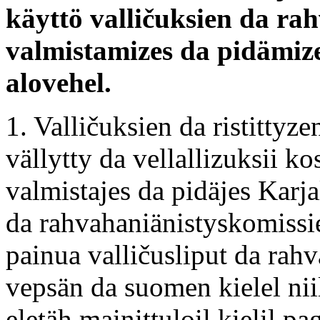
käyttö valličuksien da r
valmistamizes da pidämiz
alovehel.
1. Valličuksien da ristittyz
vällytty da vellallizuksii 
valmistajes da pidäjes Karj
da rahvahaniänistyskomissi
painua valličusliput da rahv
vepsän da suomen kielel niil
eletäh mainittuloil kielil pag