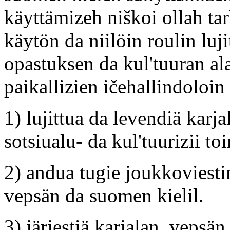
käyttämizeh niškoi ollah tar
käytön da niilöin roulin luj
opastuksen da kul'tuuran al
paikallizien ičehallindoloin
1) lujittua da levendiä karj
sotsiualu- da kul'tuurizii to
2) andua tugie joukkoviestim
vepsän da suomen kielil.
3) järjestiä karjalan, veps