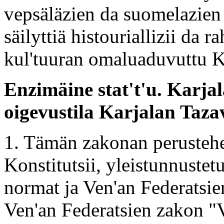
vepsäläzien da suomelazien e
säilyttiä histouriallizii da r
kul'tuuran omaluaduvuttu Ka
Enzimäine stat't'u. Karja
oigevustila Karjalan Taza
1. Tämän zakonan perustehe
Konstitutsii, yleistunnuste
normat ja Ven'an Federatsie
Ven'an Federatsien zakon "V