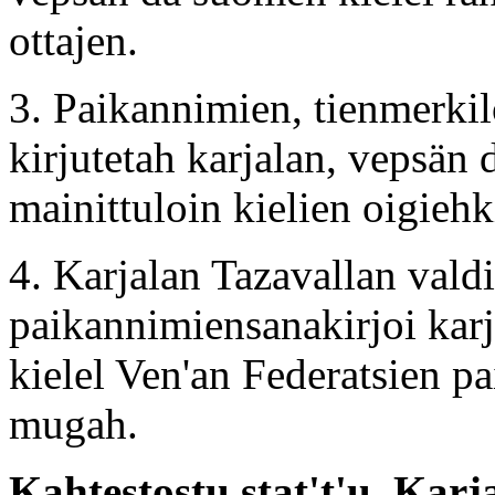
ottajen.
3. Paikannimien, tienmerkil
kirjutetah karjalan, vepsän 
mainittuloin kielien oigieh
4. Karjalan Tazavallan vald
paikannimiensanakirjoi karj
kielel Ven'an Federatsien
mugah.
Kahtestostu stat't'u. Kar