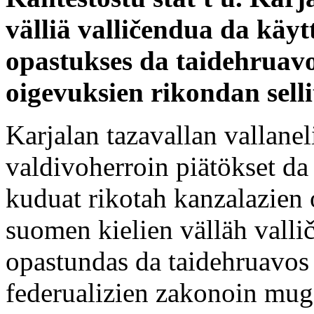
välliä valličendua da käy
opastukses da taidehruav
oigevuksien rikondan sell
Karjalan tazavallan vallanel
valdivoherroin piätökset da
kuduat rikotah kanzalazien 
suomen kielien välläh valli
opastundas da taidehruavos 
federualizien zakonoin mug