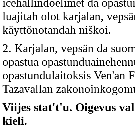
ičehallindoelimet da opastu
luajitah olot karjalan, veps
käyttönotandah niškoi.
2. Karjalan, vepsän da suom
opastua opastunduainehennu 
opastundulaitoksis Ven'an F
Tazavallan zakonoinkogom
Viijes stat't'u. Oigevus v
kieli.