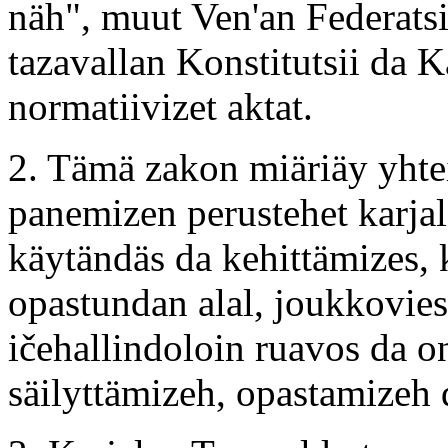
näh", muut Ven'an Federatsi
tazavallan Konstitutsii da 
normatiivizet aktat.
2. Tämä zakon miäriäy yht
panemizen perustehet karja
käytändäs da kehittämizes, 
opastundan alal, joukkovies
ičehallindoloin ruavos da on
säilyttämizeh, opastamizeh 