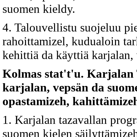
suomen kieldy.
4. Talouvellistu suojeluu p
rahoittamizel, kudualoin tark
kehittiä da käyttiä karjalan
Kolmas stat't'u. Karjala
karjalan, vepsän da suome
opastamizeh, kahittämizeh
1. Karjalan tazavallan prog
suomen kielen säilyttämize