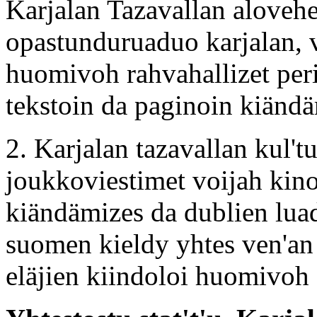
Karjalan Tazavallan alovehel
opastunduruaduo karjalan, 
huomivoh rahvahallizet peri
tekstoin da paginoin kiändä
2. Karjalan tazavallan kul't
joukkoviestimet voijah kino
kiändämizes da dublien luad
suomen kieldy yhtes ven'an 
eläjien kiindoloi huomivoh 