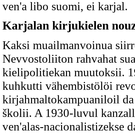
ven'a libo suomi, ei karjal.
Karjalan kirjukielen nou
Kaksi muailmanvoinua siirre
Nevvostoliiton rahvahat sua
kielipolitiekan muutoksii. 
kuhkutti vähembistölöi revo
kirjahmaltokampuaniloil da
školii. A 1930-luvul kanzal
ven'alas-nacionalistizekse d