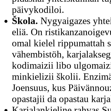
päivykodiloi.
Škola.
Nygyaigazes yhtei
eliä. On ristikanzanoige
omal kielel rippumattah s
vähembistöh, karjalaksegi
kodimaizii libo ulgomaizi
minkielizii školii. Enzimä
Joensuus, kus Päivännou
opastajii da opastau karja
Karjalankieline rahvas 