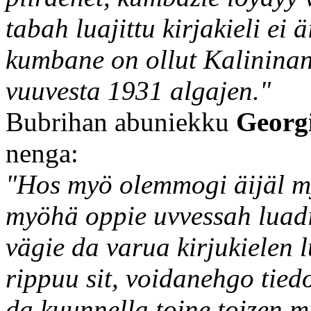
tabah luajittu kirjakieli ei ä
kumbane on ollut Kalininan
vuuvesta 1931 algajen."
Bubrihan abuniekku
Georgi
nenga:
"Hos myö olemmogi äijäl myö
myöhä oppie uvvessah luadie
vägie da varua kirjukielen 
rippuu sit, voidanehgo tied
da kuunnella toine toizen m