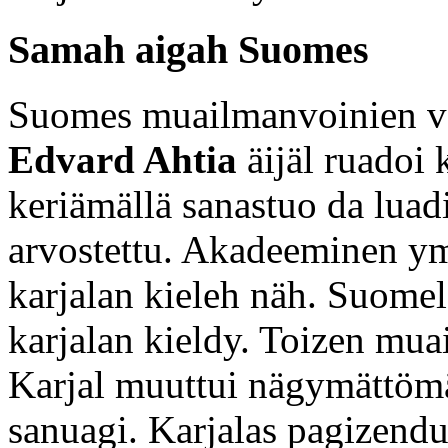
Samah aigah Suomes
Suomes muailmanvoinien vä
Edvard Ahtia
äijäl ruadoi 
keriämällä sanastuo da luad
arvostettu. Akadeeminen ym
karjalan kieleh näh. Suomel
karjalan kieldy. Toizen mu
Karjal muuttui nägymättömäk
sanuagi. Karjalas pagizendu 