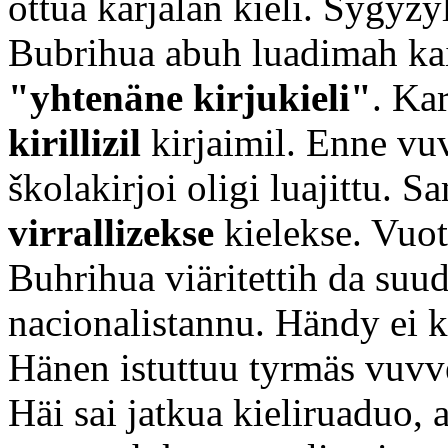
ottua karjalan kieli. Sygyz
Bubrihua abuh luadimah kaik
"yhtenäne kirjukieli"
. Ka
kirillizil
kirjaimil. Enne v
školakirjoi oligi luajittu. 
virrallizekse
kielekse. Vuo
Buhrihua viäritettih da su
nacionalistannu. Händy ei k
Hänen istuttuu tyrmäs vuvve
Häi sai jatkua kieliruaduo, 