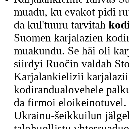
muadu, ku evakot pidi rut
da kul'tuuru tarvitah
kod
Suomen karjalazien kodir
muakundu. Se häi oli karj
siirdyi Ruočin valdah St
Karjalankielizii karjalaz
kodirandualovehele palku-
da firmoi eloikeinotuvel.
Ukrainu-šeikkuilun jälgeh
talohuollistu yhtesruadu