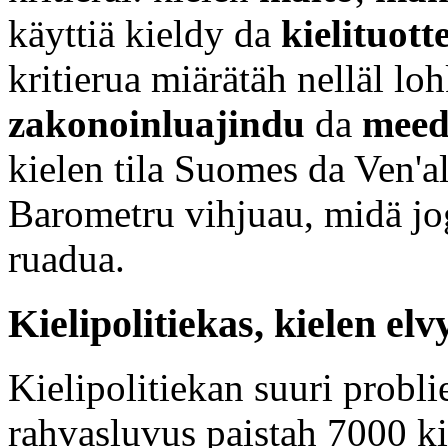
käyttiä kieldy da
kielituott
kritierua miärätäh nelläl lo
zakonoinluajindu
da
meed
kielen tila Suomes da Ven'a
Barometru vihjuau, midä jog
ruadua.
Kielipolitiekas, kielen el
Kielipolitiekan suuri prob
rahvasluvus paistah 7000 ki