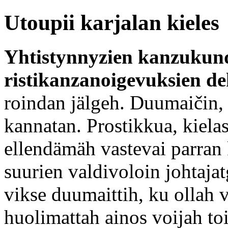
Utoupii karjalan kieles
Yhtistynnyzien kanzukun
ristikanzanoigevuksien de
roindan jälgeh. Duumaičin,
kannatan. Prostikkua, kielas
ellendämäh vastevai parran 
suurien valdivoloin johtajat
vikse duumaittih, ku ollah 
huolimattah ainos voijah toi