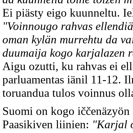
Ei piästy eigo kuunneltu. Iel
"Voinnougo rahvas ellendiä
oman kylän murrehtu da va
duumaija kogo karjalazen 
Aigu ozutti, ku rahvas ei e
parluamentas iänil 11-12. I
toruandua tulos voinnus olla
Suomi on kogo iččenäzyön a
Paasikiven liinien:
"Karjal 