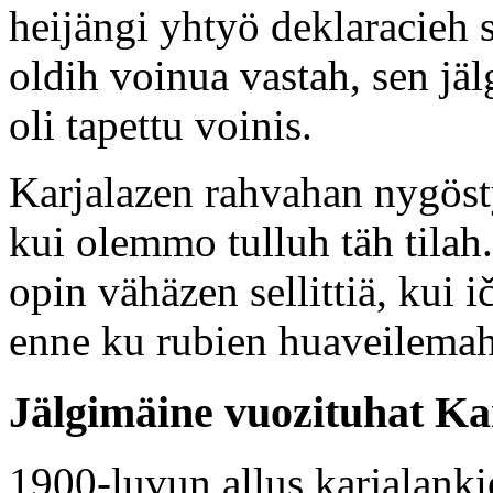
heijängi yhtyö deklaracieh
oldih voinua vastah, sen jä
oli tapettu voinis.
Karjalazen rahvahan nygösty
kui olemmo tulluh täh tilah.
opin vähäzen sellittiä, kui 
enne ku rubien huaveilemah 
Jälgimäine vuozituhat Ka
1900-luvun allus karjalankie