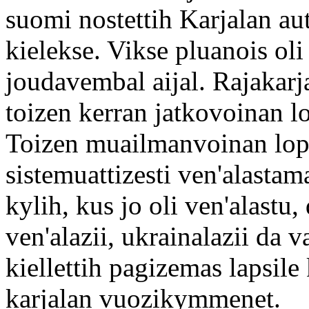
suomi nostettih Karjalan a
kielekse. Vikse pluanois oli
joudavembal aijal. Rajakarj
toizen kerran jatkovoinan 
Toizen muailmanvoinan lopp
sistemuattizesti ven'alasta
kylih, kus jo oli ven'alastu,
ven'alazii, ukrainalazii da v
kiellettih pagizemas lapsile
karjalan vuozikymmenet.