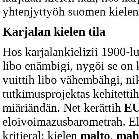
yhtenjyttyöh suomen kielen
Karjalan kielen tila
Hos karjalankielizii 1900-l
libo enämbigi, nygöi se o
vuittih libo vähembähgi, nik
tutkimusprojektas kehitetti
miäriändän. Net kerättih
E
eloivoimazusbarometrah. El
kritieral: kielen
malto
,
mah