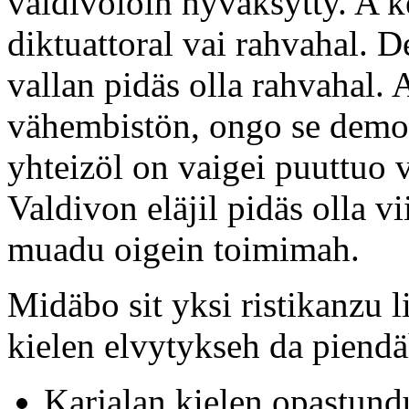
valdivoloin hyväksytty. A 
diktuattoral vai rahvahal.
vallan pidäs olla rahvahal. 
vähembistön, ongo se demo
yhteizöl on vaigei puuttuo 
Valdivon eläjil pidäs olla v
muadu oigein toimimah.
Midäbo sit yksi ristikanzu l
kielen elvytykseh da piendä
Karjalan kielen opastun