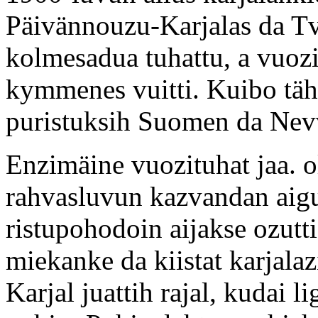
Päivännouzu-Karjalas da Tve
kolmesadua tuhattu, a vuoz
kymmenes vuitti. Kuibo täh
puristuksih Suomen da Nevv
Enzimäine vuozituhat jaa. o
rahvasluvun kazvandan aig
ristupohodoin aijakse ozutti
miekanke da kiistat karjal
Karjal juattih rajal, kudai 