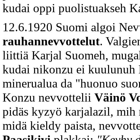
kudai oppi puolistuakseh Ka
12.6.1920 Suomi algoi Ne
rauhannevvottelut
. Valgie
liittiä Karjal Suomeh, mug
kudai nikonzu ei kuulunuh 
minerualua da "huonuo suom
Konzu nevvottelii
Väinö V
pidäs kyzyö karjalazil, mi
midä kieldy paista, nevvotte
Paasikivi
plakkai:
"Keyhy d