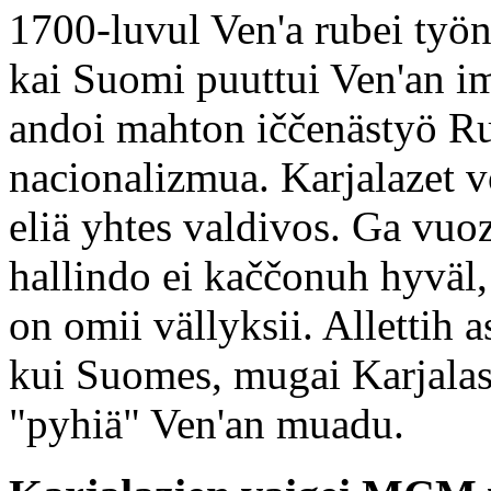
1700-luvul Ven'a rubei työ
kai Suomi puuttui Ven'an i
andoi mahton iččenästyö Ru
nacionalizmua. Karjalazet 
eliä yhtes valdivos. Ga vuo
hallindo ei kaččonuh hyväl
on omii vällyksii. Allettih 
kui Suomes, mugai Karjalas
"pyhiä" Ven'an muadu.