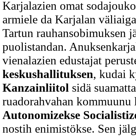
Karjalazien omat sodajouko
armiele da Karjalan väliaig
Tartun rauhansobimuksen jä
puolistandan. Anuksenkarjal
vienalazien edustajat perus
keskushallituksen
, kudai 
Kanzainliitol
sidä suamatt
ruadorahvahan kommuunu l
Autonomizekse Socialistiz
nostih enimistökse. Sen jälg