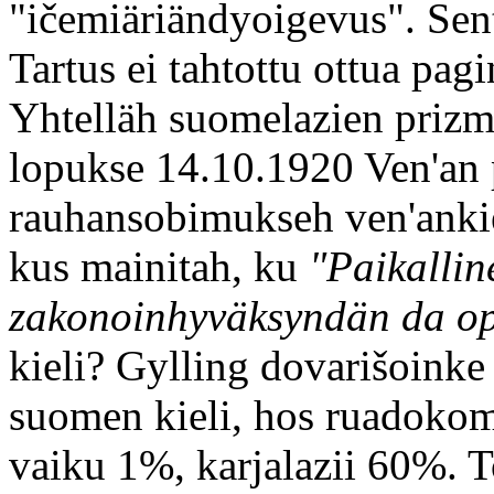
"ičemiäriändyoigevus". Sent
Tartus ei tahtottu ottua pa
Yhtelläh suomelazien prizm
lopukse 14.10.1920 Ven'an p
rauhansobimukseh ven'ankiel
kus mainitah, ku
"Paikallin
zakonoinhyväksyndän da op
kieli? Gylling dovarišoinke p
suomen kieli, hos ruadokom
vaiku 1%, karjalazii 60%. T