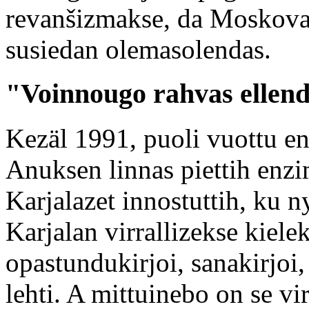
revanšizmakse, da Moskovas
susiedan olemasolendas.
"Voinnougo rahvas ellen
Kezäl 1991, puoli vuottu e
Anuksen linnas piettih enz
Karjalazet innostuttih, ku 
Karjalan virrallizekse kielek
opastundukirjoi, sanakirjoi
lehti. A mittuinebo on se vir