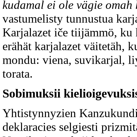
kudamal ei ole vägie omah 
vastumelisty tunnustua karj
Karjalazet iče tiijämmö, ku 
erähät karjalazet väitetäh, k
mondu: viena, suvikarjal, liy
torata.
Sobimuksii kielioigevuksi
Yhtistynnyzien Kanzukundi
deklaracies selgiesti prizmi