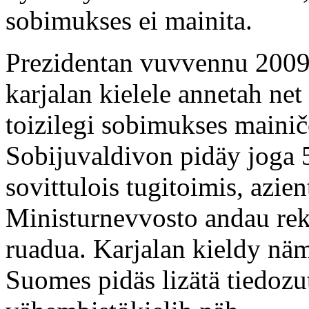
sobimukses ei mainita.
Prezidentan vuvvennu 2009 
karjalan kielele annetah ne
toizilegi sobimukses maini
Sobijuvaldivon pidäy joga 5
sovittulois tugitoimis, azie
Ministurnevvosto andau re
ruadua. Karjalan kieldy näm
Suomes pidäs lizätä tiedozu