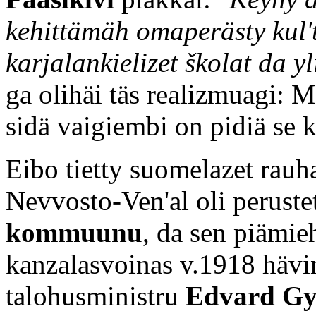
kehittämäh omaperästy kul't
karjalankielizet školat da yl
ga olihäi täs realizmuagi: 
sidä vaigiembi on pidiä se k
Eibo tietty suomelazet rauh
Nevvosto-Ven'al oli peruste
kommuunu
, da sen piämie
kanzalasvoinas v.1918 hävi
talohusministru
Edvard Gy