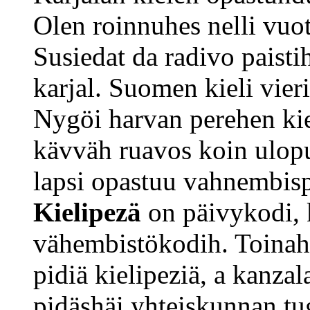
Olen roinnuhes nelli vuo
Susiedat da radivo paisti
karjal. Suomen kieli vier
Nygöi harvan perehen ki
kävväh ruavos koin ulopuo
lapsi opastuu vahnembisp
Kielipezä
on päivykodi, 
vähembistökodih. Toinah
pidiä kielipeziä, a kanza
pidäshäi yhteiskunnan tu