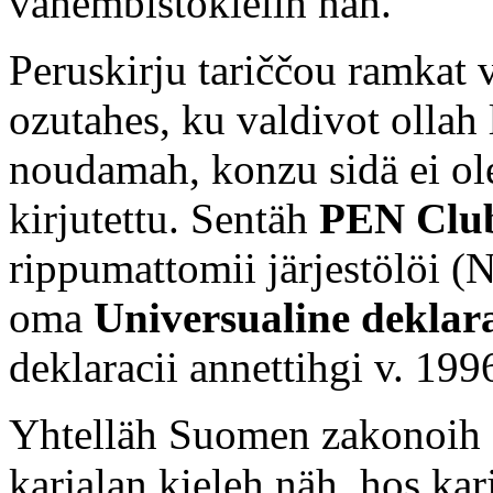
vähembistökielih näh.
Peruskirju tariččou ramkat 
ozutahes, ku valdivot ollah
noudamah, konzu sidä ei 
kirjutettu. Sentäh
PEN Clu
rippumattomii järjestölöi 
oma
Universualine deklara
deklaracii annettihgi v. 199
Yhtelläh Suomen zakonoih ei
karjalan kieleh näh, hos ka