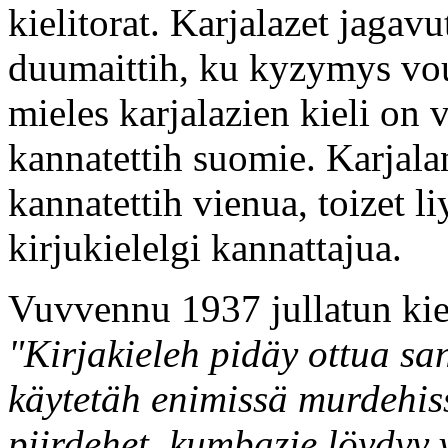
kielitorat. Karjalazet jagavu
duumaittih, ku kyzymys vous
mieles karjalazien kieli on ve
kannatettih suomie. Karjalan
kannatettih vienua, toizet l
kirjukielelgi kannattajua.
Vuvvennu 1937 jullatun kiel
"Kirjakieleh pidäy ottua sa
käytetäh enimissä murdehiss
piirdehet, kumbazie löydyy