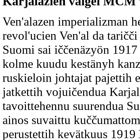
Karjalazien vaigei MCM 
Ven'alazen imperializman he
revol'ucien Ven'al da tarič
Suomi sai iččenäzyön 1917 g
kolme kuudu kestänyh kanz
ruskieloin johtajat pajettih
jatkettih vojuičendua Karjal
tavoittehennu suurendua Su
ainos suvaittu kuččumattomi
perustettih kevätkuus 1919