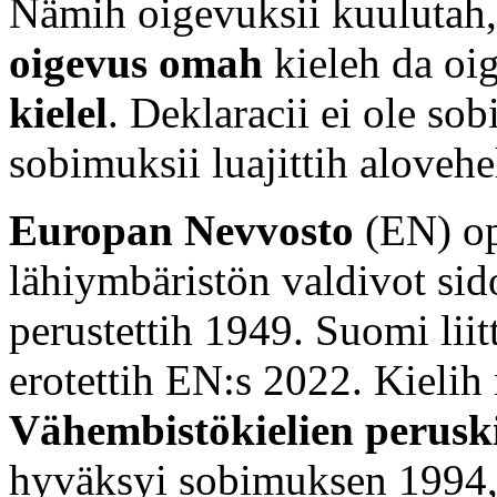
Nämih oigevuksii kuulutah, 
oigevus omah
kieleh da oi
kielel
. Deklaracii ei ole so
sobimuksii luajittih alovehel
Europan Nevvosto
(EN) op
lähiymbäristön valdivot si
perustettih 1949. Suomi liit
erotettih EN:s 2022. Kielih 
Vähembistökielien perusk
hyväksyi sobimuksen 1994,