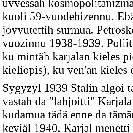
uvvessah kosmopolitanizma
kuoli 59-vuodehizennu. Ebä
jovvutettih surmua. Petroskoi
vuozinnu 1938-1939. Poliiti
ku mintäh karjalan kieles p
kieliopis), ku ven'an kieles
Sygyzyl 1939 Stalin algoi 
vastah da "lahjoitti" Karja
kudamua tädä enne da tämän
keviäl 1940. Karjal menetti 