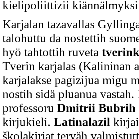
kielipoliittizii kiännälmyksi
Karjalan tazavallas Gylling
talohuttu da nostettih suome
hyö tahtottih ruveta
tverink
Tverin karjalas (Kalininan a
karjalakse pagizijua migu 
nostih sidä pluanua vastah. 
professoru
Dmitrii Bubrih
kirjukieli.
Latinalazil
kirjai
školakirjat terväh valmistu