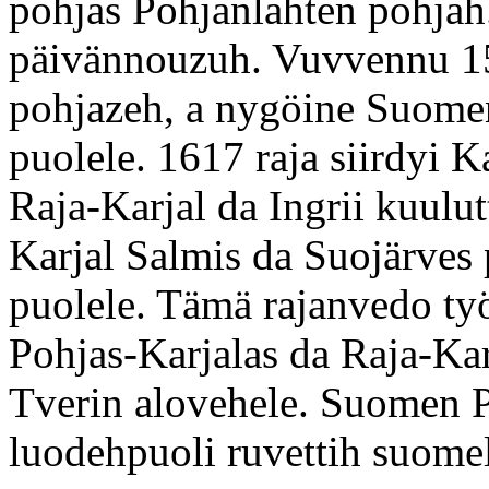
pohjas Pohjanlahten pohjah
päivännouzuh. Vuvvennu 15
pohjazeh, a nygöine Suomen
puolele. 1617 raja siirdyi 
Raja-Karjal da Ingrii kuulu
Karjal Salmis da Suojärves 
puolele. Tämä rajanvedo ty
Pohjas-Karjalas da Raja-Ka
Tverin alovehele. Suomen 
luodehpuoli ruvettih suome