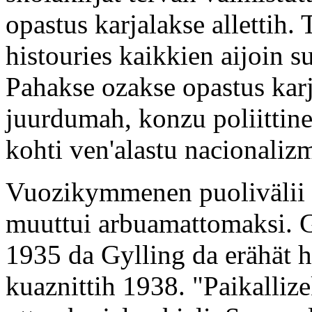
opastus karjalakse allettih.
histouries kaikkien aijoin
Pahakse ozakse opastus karj
juurdumah, konzu poliittin
kohti ven'alastu nacionaliz
Vuozikymmenen puolivälii k
muuttui arbuamattomaksi. Gy
1935 da Gylling da erähät 
kuaznittih 1938. "Paikalliz