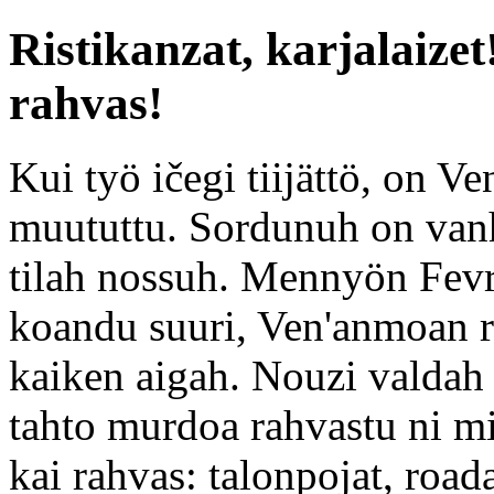
Ristikanzat, karjalaize
rahvas!
Kui työ ičegi tiijättö, on Ve
muututtu. Sordunuh on vanhu
tilah nossuh. Mennyön Fevra
koandu suuri, Ven'anmoan r
kaiken aigah. Nouzi valdah 
tahto murdoa rahvastu ni mi
kai rahvas: talonpojat, road