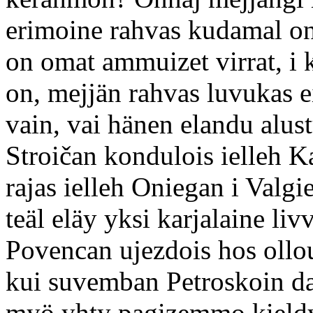
erimoine rahvas kudamal on
on omat ammuizet virrat, i 
on, mejjän rahvas luvukas ei
vain, vai hänen elandu alust
Stroičan kondulois ielleh
rajas ielleh Oniegan i Valgi
teäl eläy yksi karjalaine li
Povencan ujezdois hos ollo
kui suvemban Petroskoin da
myö yhty pagizemmo kieldy