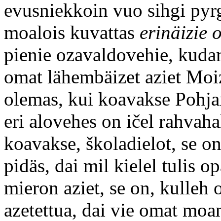
evusniekkoin vuo sihgi pyrg
moalois kuvattas
erinäizie o
pienie ozavaldovehie, kudam
omat lähembäizet aziet Moi
olemas, kui koavakse Pohja
eri alovehes on ičel rahvaha
koavakse, školadielot, se on
pidäs, dai mil kielel tulis o
mieron aziet, se on, kulleh 
azetettua, dai vie omat moa