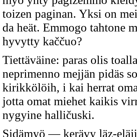
toizen paginan. Yksi on mei
da heät. Emmogo tahtone my
hyvytty kaččuo?
Tiettäväine: paras olis toal
neprimenno mejjän pidäs soa
kirikkölöih, i kai herrat o
jotta omat miehet kaikis vi
nygyine halličuski.
Sidämyö — kerävy läz-eläjie