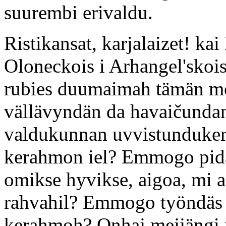
suurembi erivaldu.
Ristikansat, karjalaizet! ka
Oloneckois i Arhangel'sko
rubies duumaimah tämän moi
vällävyndän da havaičundan 
valdukunnan uvvistundukerr
kerahmon iel? Emmogo pid
omikse hyvikse, aigoa, mi 
rahvahil? Emmogo työndäs 
kerahmoh? Onhaj mejjängi ra