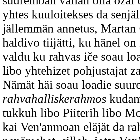
suuremban vallan olla ozal o
yhtes kuuloitekses da senjäl
jällemmän annetus, Martan 
haldivo tiijätti, ku hänel o
valdu ku rahvas iče soau lo
libo yhtehizet pohjustajat 
Nämät häi soau loadie suur
rahvahalliskerahmos
kudama
tukkuh libo Piiterih libo 
kai Ven'anmoan eläjät da r