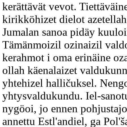
kerättävät vevot. Tiettäväin
kirikköhizet dielot azetella
Jumalan sanoa pidäy kuuloit
Tämänmoizil ozinaizil vald
kerahmot i oma erinäine oza
ollah käenalaizet valdukun
yhtehizel halličuksel. Nen
yhtysvaldukundu. Iel-sano
nygöoi, jo ennen pohjusta
annettu Estl'andiel, ga Pol'