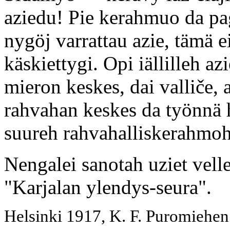
aziedu! Pie kerahmuo da pag
nygöj varrattau azie, tämä e
käskiettygi. Opi iällilleh a
mieron keskes, dai valliče,
rahvahan keskes da työnnä 
suureh rahvahalliskerahmo
Nengalei sanotah uziet velle
"Karjalan ylendys-seura".
Helsinki 1917, K. F. Puromiehen