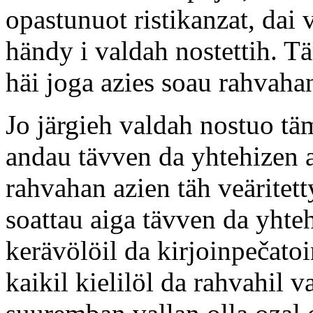
opastunuot ristikanzat, dai 
händy i valdah nostettih. T
häi joga azies soau rahvah
Jo järgieh valdah nostuo täm
andau tävven da yhtehizen 
rahvahan azien täh veäritetty
soattau aiga tävven da yhte
kerävölöil da kirjoinpečato
kaikil kielilöl da rahvahil