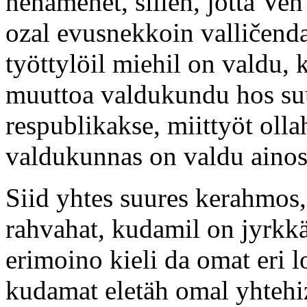
nenämehet, silleh, jotta Ven
ozal evusnekkoin valličend
työttylöil miehil on valdu,
muuttoa valdukundu hos suu
respublikakse, miittyöt olla
valdukunnas on valdu ainos
Siid yhtes suures kerahmos,
rahvahat, kudamil on jyrkkäh
erimoino kieli da omat eri l
kudamat eletäh omal yhtehiz