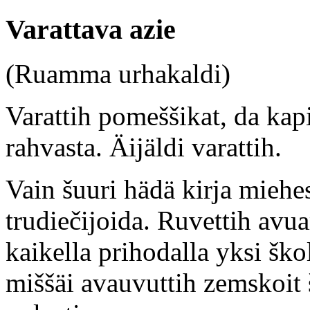
Varattava azie
(Ruamma urhakaldi)
Varattih pomeššikat, da kapi
rahvasta. Äijäldi varattih.
Vain šuuri hädä kirja miehe
trudiečijoida. Ruvettih avu
kaikella prihodalla yksi šk
miššäi avauvuttih zemskoit 