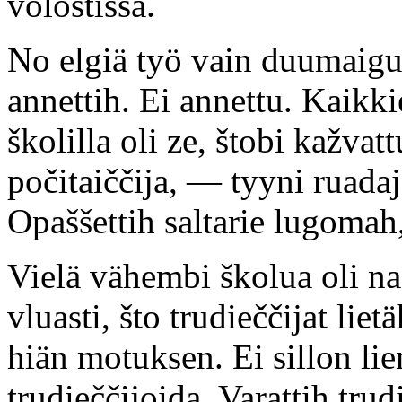
volostissa.
No elgiä työ vain duumaigua,
annettih. Ei annettu. Kaikk
školilla oli ze, štobi kažva
počitaiččija, — tyyni ruadaj
Opaššettih saltarie lugomah
Vielä vähembi školua oli na
vluasti, što trudieččijat lie
hiän motuksen. Ei sillon lie
trudieččijoida. Varattih tru