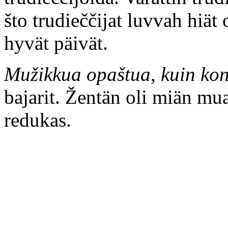
što trudieččijat luvvah hiät 
hyvät päivät.
Mužikkua opaštua, kuin kond
bajarit. Žentän oli miän mua
redukas.