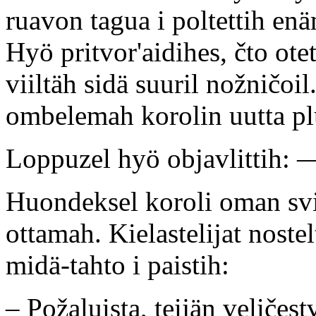
ruavon tagua i poltettih en
Hyö pritvor'aidihes, čto ot
viiltäh sidä suuril nožničoil
ombelemah korolin uutta plua
Loppuzel hyö objavlittih: 
Huondeksel koroli oman svit
ottamah. Kielastelijat nostel
midä-tahto i paistih:
– Požaluista, teijän veličest