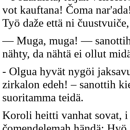
vot kauftana! Čoma nar'ada
Työ daže että ni čuustvuiče, 
— Muga, muga! — sanottih 
nähty, da nähtä ei ollut mid
- Olgua hyvät nygöi jaksav
zirkalon edeh! – sanottih ki
suoritamma teidä.
Koroli heitti vanhat sovat, i
čomendelemah händä: Hyö lu