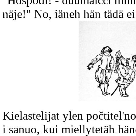
"Hospodi! - duumaičči minis
näje!" No, iäneh hän tädä ei
Kielastelijat ylen počtitel'
i sanuo, kui miellytetäh hän