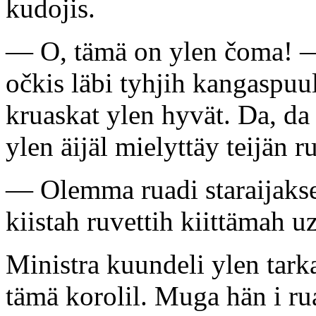
kudojis.
— O, tämä on ylen čoma! — 
očkis läbi tyhjih kangaspuu
kruaskat ylen hyvät. Da, da
ylen äijäl mielyttäy teijän r
— Olemma ruadi staraijakseh
kiistah ruvettih kiittämah 
Ministra kuundeli ylen tarka
tämä korolil. Muga hän i ru