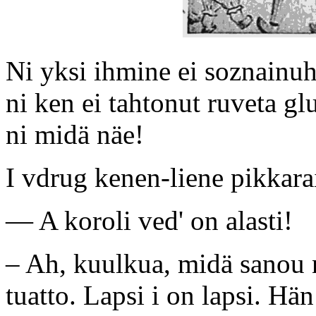
Ni yksi ihmine ei soznainuhe
ni ken ei tahtonut ruveta gl
ni midä näe!
I vdrug kenen-liene pikkara
— A koroli ved' on alasti!
– Ah, kuulkua, midä sanou 
tuatto. Lapsi i on lapsi. H