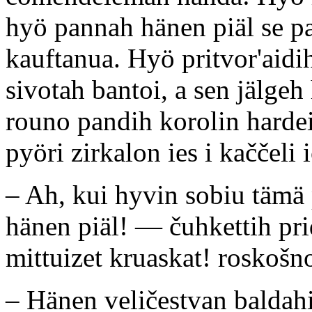
hyö pannah hänen piäl se pa
kauftanua. Hyö pritvor'aidi
sivotah bantoi, a sen jälgeh 
rouno pandih korolin hardei
pyöri zirkalon ies i kaččeli 
– Ah, kui hyvin sobiu tämä 
hänen piäl! — čuhkettih pri
mittuizet kruaskat! roskošno
– Hänen veličestvan baldahi