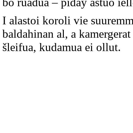
bo ruadua – pidäy astuo iell
I alastoi koroli vie suurem
baldahinan al, a kamergerat 
šleifua, kudamua ei ollut.