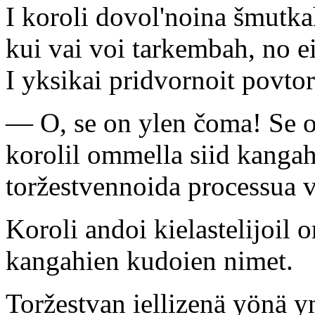
I koroli dovol'noina šmutkah
kui vai voi tarkembah, no e
I yksikai pridvornoit povtor
— O, se on ylen čoma! Se o
korolil ommella siid kangaha
toržestvennoida processua v
Koroli andoi kielastelijoil 
kangahien kudoien nimet.
Toržestvan iellizenä yönä yn