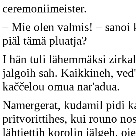
ceremoniimeister.
– Mie olen valmis! – sanoi 
piäl tämä pluatja?
I hän tuli lähemmäksi zirkal
jalgoih sah. Kaikkineh, ved'
kaččelou omua nar'adua.
Namergerat, kudamil pidi ka
pritvorittihes, kui rouno nos
lähtiettih korolin jälgeh, o