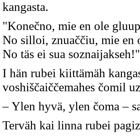
kangasta.
"Konečno, mie en ole gluu
No silloi, znuaččiu, mie en
No täs ei sua soznaijakseh!"
I hän rubei kiittämäh kanga
voshiščaiččemahes čomil uzo
– Ylen hyvä, ylen čoma – sa
Terväh kai linna rubei pag