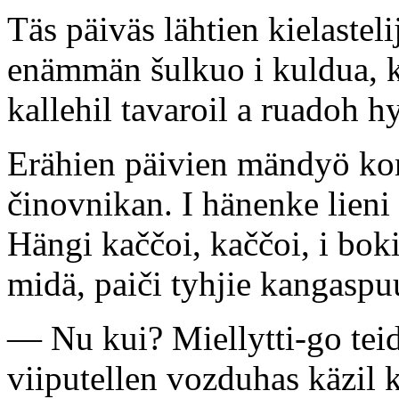
Täs päiväs lähtien kielasteli
enämmän šulkuo i kuldua, ka
kallehil tavaroil a ruadoh hy
Erähien päivien mändyö kor
činovnikan. I hänenke lieni 
Hängi kaččoi, kaččoi, i boki
midä, paiči tyhjie kangaspu
— Nu kui? Miellytti-go teid
viiputellen vozduhas käzil 