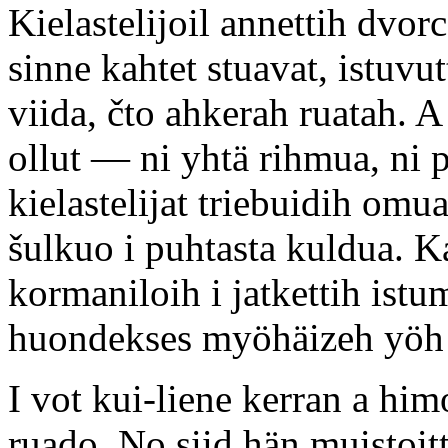
Kielastelijoil annettih dvor
sinne kahtet stuavat, istuvut
viida, čto ahkerah ruatah. A
ollut — ni yhtä rihmua, ni p
kielastelijat triebuidih omu
šulkuo i puhtasta kuldua. K
kormaniloih i jatkettih istu
huondekses myöhäizeh yöh 
I vot kui-liene kerran a him
ruado. No siid hän muistoit