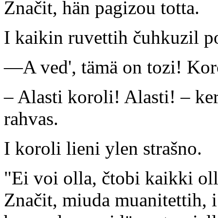
Značit, hän pagizou totta.
I kaikin ruvettih čuhkuzil p
—A ved', tämä on tozi! Koro
– Alasti koroli! Alasti! – k
rahvas.
I koroli lieni ylen strašno.
"Ei voi olla, čtobi kaikki o
Značit, miuda muanitettih, i