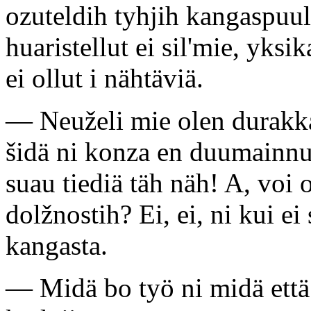
ozuteldih tyhjih kangaspuulo
huaristellut ei sil'mie, yksi
ei ollut i nähtäviä.
— Neuželi mie olen durakka
šidä ni konza en duumainnut
suau tiediä täh näh! A, voi 
dolžnostih? Ei, ei, ni kui ei
kangasta.
— Midä bo työ ni midä että