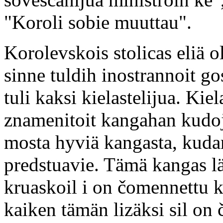
"Koroli sobie muuttau".
Korolevskois stolicas eliä ol
sinne tuldih inostrannoit gos
tuli kaksi kielastelijua. Kiel
znamenitoit kangahan kudoj
mosta hyviä kangasta, kuda
predstuavie. Tämä kangas l
kruaskoil i on čomennettu 
kaiken tämän lizäksi sil on 