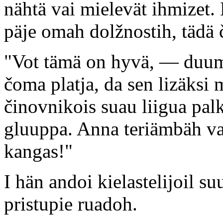
nähtä vai mielevät ihmizet.
päje omah dolžnostih, tädä 
"Vot tämä on hyvä, — duuma
čoma platja, da sen lizäksi 
činovnikois suau liigua pal
gluuppa. Anna teriämbäh va
kangas!"
I hän andoi kielastelijoil su
pristupie ruadoh.