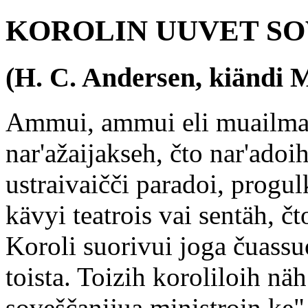
KOROLIN UUVET SO
(H. C. Andersen, kiändi 
Ammui, ammui eli muailmas
nar'ažaijakseh, čto nar'adoi
ustraivaičči paradoi, progul
kävyi teatrois vai sentäh, č
Koroli suorivui joga čuassuo
toista. Toizih koroliloih n
soveščanijua ministroin ke",