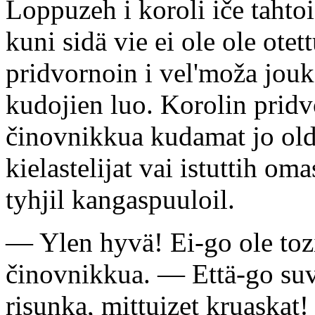
Loppuzeh i koroli iče tahtoi
kuni sidä vie ei ole ole ote
pridvornoin i vel'moža jouk
kudojien luo. Korolin pridv
činovnikkua kudamat jo oldi
kielastelijat vai istuttih o
tyhjil kangaspuuloil.
— Ylen hyvä! Ei-go ole tozi
činovnikkua. — Että-go suv
risunka, mittuizet kruaskat!