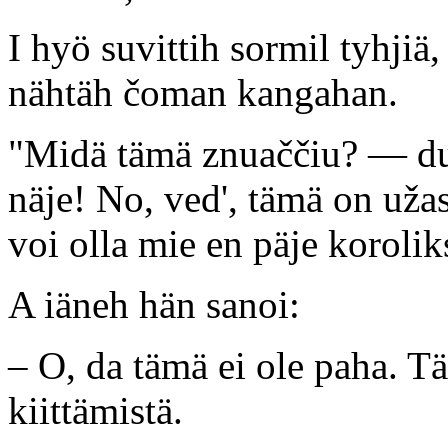
I hyö suvittih sormil tyhjiä
nähtäh čoman kangahan.
"Midä tämä znuaččiu? — du
näje! No, ved', tämä on už
voi olla mie en päje koroli
A iäneh hän sanoi:
– O, da tämä ei ole paha. T
kiittämistä.