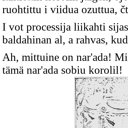
ruohtittu i viidua ozuttua, 
I vot processija liikahti sij
baldahinan al, a rahvas, kud
Ah, mittuine on nar'ada! Mi
tämä nar'ada sobiu korolil!