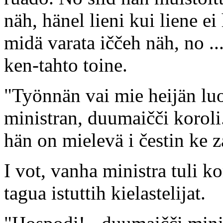
näh, hänel lieni kui liene e
midä varata iččeh näh, no .
ken-tahto toine.
"Työnnän vai mie heijän lu
ministran, duumaičči koroli
hän on mielevä i čestin ke 
I vot, vanha ministra tuli k
tagua istuttih kielastelijat.