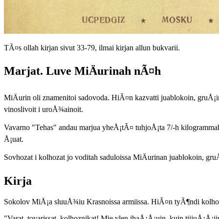
TÃ¤s ollah kirjan sivut 33-79, ilmai kirjan allun bukvarii.
Marjat. Luve MiÄurinah nÃ¤h
MiÄurin oli znamenitoi sadovoda. HiÃ¤n kazvatti juablokoin, gruÅ¡i
vinoslivoit i uroÅ¾ainoit.
Vavarno "Tehas" andau marjua yheÅ¡tÃ¤ tuhjoÅ¡ta 7/-h kilogrammah
Å¡uat.
Sovhozat i kolhozat jo voditah saduloissa MiÄurinan juablokoin, gruÅ
Kirja
Sokolov MiÅ¡a sluuÅ¾iu Krasnoissa armiissa. HiÃ¤n tyÃ¶ndi kolhoza
"Varat, tovarissat, kolhoznikat! Mie ylen ihaÅ¡Å¡uin, kuin tiijuÅ¡