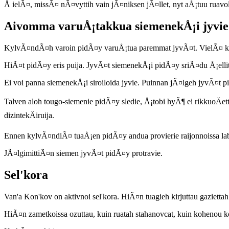
Å ielÃ¤, missÃ¤ nÃ¤vyttih vain jÃ¤niksen jÃ¤llet, nyt aÅ¡tuu ruavo
Aivomma varuÅ¡takkua siemenekÅ¡i jyvie
KylvÃ¤ndÃ¤h varoin pidÃ¤y varuÅ¡tua paremmat jyvÃ¤t. VielÃ¤ kon
HiÃ¤t pidÃ¤y eris puija. JyvÃ¤t siemenekÅ¡i pidÃ¤y sriÃ¤du Å¡elli
Ei voi panna siemenekÅ¡i siroiloida jyvie. Puinnan jÃ¤lgeh jyvÃ¤t
Talven aloh tougo-siemenie pidÃ¤y sledie, Å¡tobi hyÃ¶ ei rikkuoÄett
dizintekÄiruija.
Ennen kylvÃ¤ndiÃ¤ tuaÅ¡en pidÃ¤y andua provierie raijonnoissa lab
JÃ¤lgimittiÃ¤n siemen jyvÃ¤t pidÃ¤y protravie.
Sel'kora
Van'a Kon'kov on aktivnoi sel'kora. HiÃ¤n tuagieh kirjuttau gazie
HiÃ¤n zametkoissa ozuttau, kuin ruatah stahanovcat, kuin kohenou k