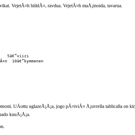
vikat. VejetÃ¤h hiildÃ¤, ravdua. VejetÃ¤h maÅ¡inoida, tavarua.
   5â€”viizi

Ã¤n  10â€”kymmenen

tnosti. UÄottu uglazeÅ¡Å¡a, jogo pÃ¤iviÃ¤ Å¡uvrella tablicalla on ki
ruado kuuÅ¡Å¡a.
on.