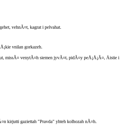
et, vehnÃ¤t, kagrat i pelvahat.
Å¡kie vnilan gorkazeh.
urnut, missÃ¤ venytÃ¤h siemen jyvÃ¤t, pidÃ¤y peÅ¡Å¡Ã¤, Äistie i
¤n kirjutti gaziettah "Pravda" yhteh kolhozah nÃ¤h.