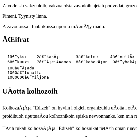
Zavodoista vakzualoih, vakzualoista zavodoih ajetah podvodat, gruzo
Pimeni. Tyynisty linna.
A zavodoissa i fuabrikoissa uporno mÃ¤nÃ¶y ruado.
ÄŒifrat
  1â€”yksi    2â€”kakÅ¡i      3â€”kolme     4â€”nellÃ¤ 
  6â€”kuuzi   7â€”Å¡eiÄÄemen  8â€”kahekÅ¡an  9â€”yhekÅ¡
  100â€”Å¡ada  

  1000â€”tuhatta 

UÄotta kolhozoih
KolhozaÅ¡Å¡a "Edizeh" on hyviin i oigieh organizuidu uÄotta i otÄo
proidihuoh riputtuaÄou kolhoznikoin spiska nevvonnanke, ken min 
TÃ¤h rukah kolhozaÅ¡Å¡a "Edizeh" kolhoznikat tietÃ¤h oman ruav