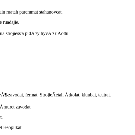
in ruatah paremmat stahanovcat.
 ruadajie.
ua strojiess'a pidÃ¤y hyvÃ¤ uÄottu.
tyÃ¶-zavodat, fermat. StrojieÄetah Å¡kolat, kluubat, teatrat.
 Å¡uuret zavodat.
t.
t lesopilkat.