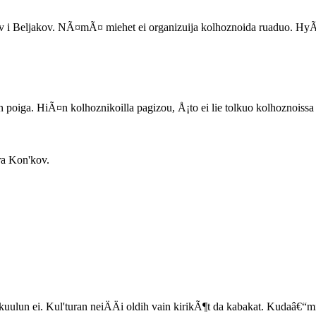
i Beljakov. NÃ¤mÃ¤ miehet ei organizuija kolhoznoida ruaduo. HyÃ¶ v
n poiga. HiÃ¤n kolhoznikoilla pagizou, Å¡to ei lie tolkuo kolhoznoi
ora Kon'kov.
uulun ei. Kul'turan neiÄÄi oldih vain kirikÃ¶t da kabakat. Kudaâ€“