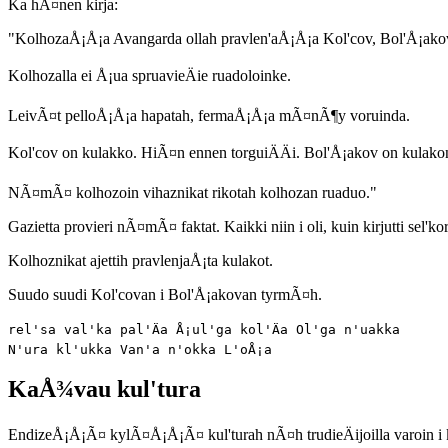
Ka hÃ¤nen kirja:
"KolhozaÅ¡Å¡a Avangarda ollah pravlen'aÅ¡Å¡a Kol'cov, Bol'Å¡akov 
Kolhozalla ei Å¡ua spruavieÄie ruadoloinke.
LeivÃ¤t pelloÅ¡Å¡a hapatah, fermaÅ¡Å¡a mÃ¤nÃ¶y voruinda.
Kol'cov on kulakko. HiÃ¤n ennen torguiÄÄi. Bol'Å¡akov on kulako
NÃ¤mÃ¤ kolhozoin vihaznikat rikotah kolhozan ruaduo."
Gazietta provieri nÃ¤mÃ¤ faktat. Kaikki niin i oli, kuin kirjutti sel'k
Kolhoznikat ajettih pravlenjaÅ¡ta kulakot.
Suudo suudi Kol'covan i Bol'Å¡akovan tyrmÃ¤h.
rel'sa val'ka pal'Äa Å¡ul'ga kol'Äa Ol'ga n'uakka 

KaÅ¾vau kul'tura
EndizeÅ¡Å¡Ã¤ kylÃ¤Å¡Å¡Ã¤ kul'turah nÃ¤h trudieÄijoilla varoin i k