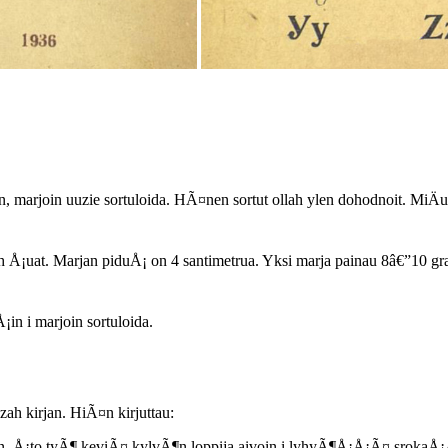
n, marjoin uuzie sortuloida. HÃ¤nen sortut ollah ylen dohodnoit. MiÄ
 Å¡uat. Marjan piduÅ¡ on 4 santimetrua. Yksi marja painau 8â€”10 g
¡in i marjoin sortuloida.
h kirjan. HiÃ¤n kirjuttau:
Å¡iin, Å¡to tyÃ¶ keviÃ¤ kylvÃ¶n loppija aivoin i lyhyÃ¶Å¡Å¡Ã¤ srokaÅ¡