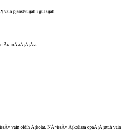
ain pjanstvuijah i gul'aijah.
ssa elÃ¤nnÃ¤Å¡Å¡Ã¤.
missÃ¤ vain oldih Å¡kolat. NÃ¤issÃ¤ Å¡kolissa opaÅ¡Å¡uttih vain