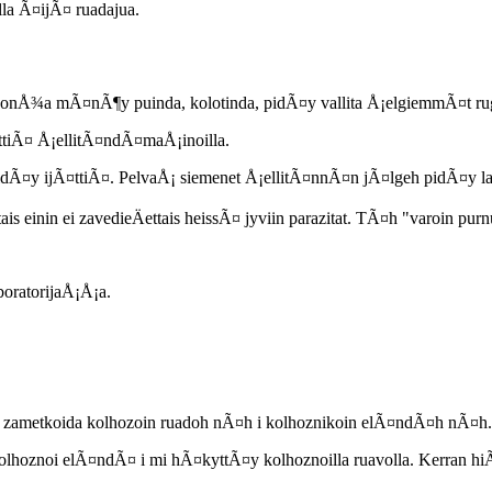
lla Ã¤ijÃ¤ ruadajua.
Å¾a mÃ¤nÃ¶y puinda, kolotinda, pidÃ¤y vallita Å¡elgiemmÃ¤t rugeh
ttiÃ¤ Å¡ellitÃ¤ndÃ¤maÅ¡inoilla.
 pidÃ¤y ijÃ¤ttiÃ¤. PelvaÅ¡ siemenet Å¡ellitÃ¤nnÃ¤n jÃ¤lgeh pidÃ¤y la
ais einin ei zavedieÄettais heissÃ¤ jyviin parazitat. TÃ¤h "varoin p
oratorijaÅ¡Å¡a.
ttah zametkoida kolhozoin ruadoh nÃ¤h i kolhoznikoin elÃ¤ndÃ¤h nÃ¤h.
olhoznoi elÃ¤ndÃ¤ i mi hÃ¤kyttÃ¤y kolhoznoilla ruavolla. Kerran hiÃ