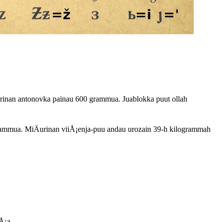
urinan antonovka painau 600 grammua. Juablokka puut ollah
rammua. MiÄurinan viiÅ¡enja-puu andau urozain 39-h kilogrammah
Å¡a.