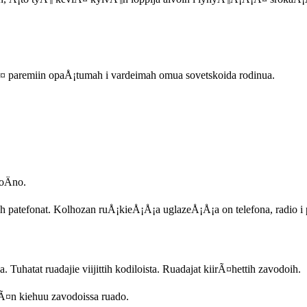
Ã¤ paremiin opaÅ¡tumah i vardeimah omua sovetskoida rodinua.
oÄno.
lah patefonat. Kolhozan ruÅ¡kieÅ¡Å¡a uglazeÅ¡Å¡a on telefona, radio i 
Tuhatat ruadajie viijittih kodiloista. Ruadajat kiirÃ¤hettih zavodoih.
vÃ¤n kiehuu zavodoissa ruado.