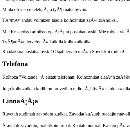
Miula oli ylen mieleh, Å¡to tyÃ¶ ruatta hyviin.
TÃ¤mÃ¤ andau voimizen luadie kolhoznikat zaÅ¾itoÄnoiksi.
Mie Krasnoissa armiissa opaÅ¡Å¡un postahanovski. Mie rubien viel
TyÃ¶nnÃ¤n tervehyttÃ¤ kaikilla kolhoznikoilla.
Ruadakkua postahanovski! Olgah terveh miÃ¤n Sovetskoi rodina!
Telefona
Kolhoza "Voitanda" Å¡eizatti telefonan. Kolhoznikat eletÃ¤h zaÅ¾it
Jogo kolhoznikan kodih on provedittu radio. Ã„ijiissÃ¤ taloloissa ol
LinnaÅ¡Å¡a
Ruvettih gudimah zavodoin gudkat. Zavodat kuÄutth ruadajie ruavolla. 
Å avutah zavodoin, fuabrikoin trubat. Ruatah motorat. Kaiken pÃ¤i