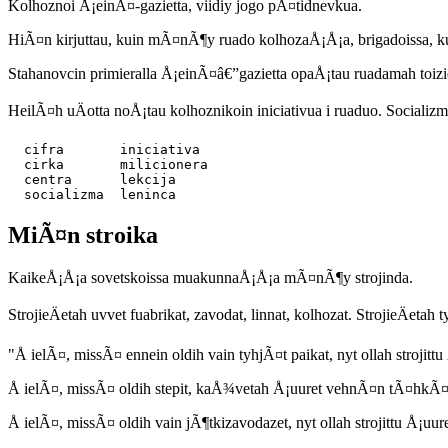
Kolhoznoi Å¡einÃ¤-gazietta, viidiy jogo pÃ¤tidnevkua.
HiÃ¤n kirjuttau, kuin mÃ¤nÃ¶y ruado kolhozaÅ¡Å¡a, brigadoissa, ku
Stahanovcin primieralla Å¡einÃ¤â€”gazietta opaÅ¡tau ruadamah toizie
HeilÃ¤h uÄotta noÅ¡tau kolhoznikoin iniciativua i ruaduo. Socializm
  cifra       iniciativa

  cirka       milicionera

  centra      lekcija

MiÃ¤n stroika
KaikeÅ¡Å¡a sovetskoissa muakunnaÅ¡Å¡a mÃ¤nÃ¶y strojinda.
StrojieÄetah uvvet fuabrikat, zavodat, linnat, kolhozat. StrojieÄetah 
"Å ielÃ¤, missÃ¤ ennein oldih vain tyhjÃ¤t paikat, nyt ollah strojittu
Å ielÃ¤, missÃ¤ oldih stepit, kaÅ¾vetah Å¡uuret vehnÃ¤n tÃ¤hkÃ¤
Å ielÃ¤, missÃ¤ oldih vain jÃ¶tkizavodazet, nyt ollah strojittu Å¡uure